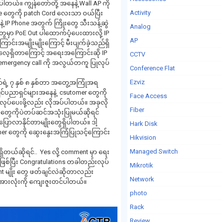
ါတယ်။ ကျွန်တော်တို့ အနေနဲ့ Wall AP ကို
Activity
vice တွေကို patch Cord လေးသာ ဝယ်ပြီး
ေနဲ့ IP Phone အတွက် ကြိုးတွေ သီးသန့်ဆွဲ
Analog
တွေမှာ PoE Out ပါထောက်ပံ့ပေးထားလို့ IP
AP
အမျိုးမျိုးကြောင့် မီးပျက်ခဲ့သည်ရှိ
ြုကြလေ့ရှိတာကြောင့် အရေးအကြောင်းဆို IP
CCTV
emergency call ကို အလွယ်တကူ ပြုလုပ်
Conference Flat
Ezviz
ရဲ့ ၇ နှစ် ၈ နှစ်တာ အတွေ့အကြုံအရ
ကျင်ပညာရှင်များအနေနဲ့ csutomer တွေကို
Face Access
းလုပ်ပေးဖို့လည်း လိုအပ်ပါတယ်။ အခုလို
Fiber
g AP တွေကိုပဲတပ်ဆင်အသုံးပြုမယ်ဆိုရင်
 ပြောလာနိုင်တာမျိုးတွေရှိပါတယ်။ ဒါ့
Hark Disk
mer တွေကို ဆွေးနွေးအကြံပြုသင့်ကြောင်း
Hikvision
Managed Switch
ရှိတယ်ဆိုရင်.. Yes လို့ comment မှာ ရေး
်ဖြစ်ပြီး Congratulations တခါတည်းလုပ်
Mikrotik
nt မျိုး တွေ ဖတ်ချင်လဲဆိုတာလည်း
Network
့ အားလုံးကို ကျေးဇူးတင်ပါတယ်။
photo
Rack
Review