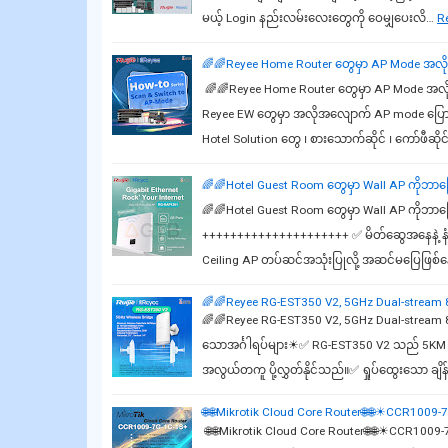
မယ့် Login နည်းလမ်းလေးတွေကို ဝေမျှပေးလိ…
R
🌈🌈Reyee Home Router တွေမှာ AP Mode အလိုလျော
🌈🌈Reyee Home Router တွေမှာ AP Mode အလိုလျေ
Reyee EW တွေမှာ အလိုအလျောက် AP mode ပြောင်း
Hotel Solution တွေ ၊ စားသောက်ဆိုင် ၊ ကော်ဖီဆို
🌈🌈Hotel Guest Room တွေမှာ Wall AP ကိုဘာကြ
🌈🌈Hotel Guest Room တွေမှာ Wall AP ကိုဘာကြ
+++++++++++++++++++++ ✅ မိတ်ဆွေအနေနဲ့ နံရံထူတ
Ceiling AP တပ်ဆင်အသုံးပြုလို့ အဆင်မပြေဖြစ်န
🌈🌈Reyee RG-EST350 V2, 5GHz Dual-stream 
🌈🌈Reyee RG-EST350 V2, 5GHz Dual-stream 
သောအင်္ဂါရပ်များ☀✅ RG-EST350 V2 သည် 5KM အက
အလွယ်တကူ ပို့လွှတ်နိုင်သည်။✅ ရှုပ်ထွေးသော ချိန်
🌐🌐Mikrotik Cloud Core Router🌐🌐☀CCR1009
🌐🌐Mikrotik Cloud Core Router🌐🌐☀CCR100