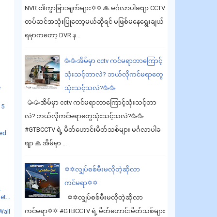
NVR ၏ကွာခြားချက်များ✡️✡️ 🙏 မင်္ဂလာပါခဗျာ CCTV
တပ်ဆင်အသုံးပြုတော့မယ်ဆိုရင် မဖြစ်မနေရွေးချယ်
ရမှာကတော့ DVR န...
🥳🥳အိမ်မှာ cctv ကင်မရာဘာကြောင့်
သုံးသင့်တာလဲ? ဘယ်လိုကင်မရာတွေ
e
သုံးသင့်သလဲ?🥳🥳
🥳🥳အိမ်မှာ cctv ကင်မရာဘာကြောင့်သုံးသင့်တာ
 5
လဲ? ဘယ်လိုကင်မရာတွေသုံးသင့်သလဲ?🥳🥳
#GTBCCTV ရဲ့ မိတ်ဟောင်းမိတ်သစ်များ မင်္ဂလာပါခ
xed
ဗျာ 🙏 အိမ်မှာ ...
✡️✡️လျှပ်စစ်မီးမလိုတဲ့ဆိုလာ
ကင်မရာ✡️✡️
-
et...
✡️✡️လျှပ်စစ်မီးမလိုတဲ့ဆိုလာ
ကင်မရာ✡️✡️ #GTBCCTV ရဲ့ မိတ်ဟောင်းမိတ်သစ်များ
Wall