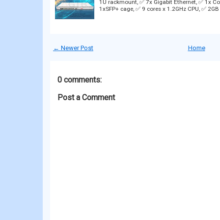
1U rackmount, ✅ 7x Gigabit Ethernet, ✅ 1x Co
1xSFP+ cage, ✅ 9 cores x 1.2GHz CPU, ✅ 2G
← Newer Post
Home
0 comments:
Post a Comment