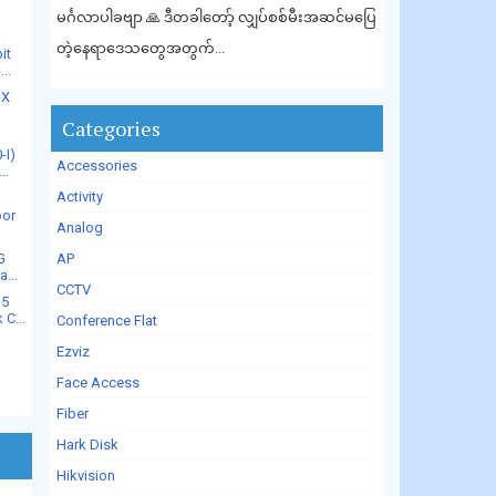
မင်္ဂလာပါခဗျာ 🙏 ဒီတခါတော့် လျှပ်စစ်မီးအဆင်မပြေ
တဲ့နေရာဒေသတွေအတွက်...
it
..
-X
Categories
-I)
Accessories
..
Activity
oor
Analog
G
AP
...
CCTV
 5
C...
Conference Flat
Ezviz
Face Access
Fiber
Hark Disk
Hikvision