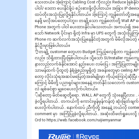
သေးတယ်။ ဒါ့ကြောင့် Cabling Cost ကိုလည်း Reduce ဖြစ်နိုင်ပ
ပါဝါ/ ဒေတာ ပေးနိုင်ဖို့ပဲ စဉ်းစားဖို့လိုပါတယ်။ အခြား IP de
ထပ်တိုးအသုံးပြုလို့ရနိုင်ပါတယ်။ ဒါ့ကြောင့် ကျွန််တော်တို့အန
နေဖို့ မလိုအပ်တော့ပါဘူး၊ တချို့သော ကျွန်တော်တို့ Wall AP 
Phone အတွက် ပါဝါ ပေးထားနိုင်ပါသေးတယ်၊ အကယ်၍ အကြောင်း
သော် Network ပိုင်းမှာ ရှိတဲ့ Infra မှာ UPS တွေကို အသုံးပ
Phone က ဆက်လက်အသုံးပြုနေနိုင်တဲ့အတွက် မိမိလိုအပ်တဲ့ 
နိုင်ဦးမှာဖြစ်ပါတယ်။
👌တချို့ customer တွေဟာ Budget ကြည့်လေ့ရှိတာ ကျွန်တော်
လည်း သိရှိထားပြီးဖြစ်ပါတယ်။ သို့သော် SI/Installer ကျွမ်း
နားလည်လက်ခံနိုင်အောင် နည်းပေး၊ လမ်းပြ ၊ အကြံပြုတာမျို
သာမန်ထက် ပိုထူတဲ့ နံရံဖွဲ့စည်းမှုရှိတဲ့ အခန်းတွေမှာ ceilin
တော့ လိုင်းသုံရအဆင်မပြေတဲ့အခါမျိုးမှာ ကိုယ့်ကြောင့်ဆိုပြီး
ကြောင့် မိမိတို့ ပညာရှင်များအနေနဲ့ တတ်နိုင်သလောက် custo
လဲ ချစ်ခင်စွာ မျှဝေပေးလိုက်ပါတယ်။
👇ဆိုတော့ မိတ်ဆွေတို့ရော.. WALL AP တွေကို သုံးနေပြီလား .. 
ခဲ့လို့ရပါတယ်.. တကယ်ကို ကောင်းမွန်မှန်ကန်တဲ့ ဆုံးဖြတ်ချက
ပေးလိုက်ပါတယ်.. နောက်ထပ် ညီကိုတို့ အနေနဲ့ ဘယ်လို conte
comment မှာ အကြံပြုခဲ့လို့ရပါတယ်.. အဆုံးထိဖတ်ရှုပေးလို
Crd to https://web.facebook.com/ruijiemyanmar