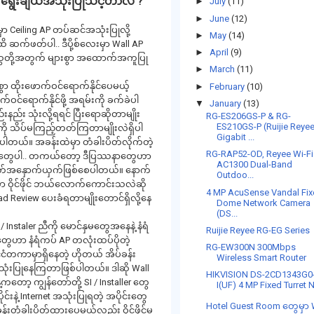
် ရွေးချယ်အသုံးပြုသင့်တာလဲ ?
►
July
(11)
►
June
(12)
့မှာ Ceiling AP တပ်ဆင်အသုံးပြုလို့
►
May
(14)
ိ ဆက်ဖတ်ပါ.. ဒီပို့စ်လေးမှာ Wall AP
►
April
(9)
်ဆွေတို့အတွက် များစွာ အထောက်အကူပြု
►
March
(11)
ွာ ထိုးဖောက်ဝင်ရောက်နိုင်ပေမယ့်
►
February
(10)
က်ဝင်ရောက်နိုင်ဖို့ အရမ်းကို ခက်ခဲပါ
▼
January
(13)
းနည်း သုံးလို့ရရင် ပြီးရောဆိုတာမျိုး
RG-ES206GS-P & RG-
ES210GS-P (Ruijie Reye
ကို သိပ်မကြည့်တတ်ကြတာမျိုးလဲရှိပါ
Gigabit ...
ပါတယ်။ အခန်းထဲမှာ တံခါးပိတ်လိုက်တဲ့
RG-RAP52-OD, Reyee Wi-Fi
ိုးတွေပါ.. တကယ်တော့ ဒီပြဿနာတွေဟာ
AC1300 Dual-Band
စိတ်အနှောက်ယှက်ဖြစ်စေပါတယ်။ နောက်
Outdoo...
ဟာ ဝိုင်ဖိုင် ဘယ်လောက်ကောင်းသလဲဆို
4 MP AcuSense Vandal Fi
 Review ပေးခံရတာမျိုးတောင်ရှိလို့နေ
Dome Network Camera
(DS...
/ Instaler ညီကို မောင်နှမတွေအနေနဲ့ နံရံ
Ruijie Reyee RG-EG Series
ဟာ နံရံကပ် AP တလုံးထပ်ပိုတဲ့
RG-EW300N 300Mbps
င်ငံတကာမှာရှိနေတဲ့ ဟိုတယ် အိပ်ခန်း
Wireless Smart Router
အသုံးပြုနေကြတာဖြစ်ပါတယ်။ ဒါဆို Wall
HIKVISION DS-2CD1343G0
ာ့ ကျွန်တော်တို့ SI / Installer တွေ
I(UF) 4 MP Fixed Turret N
င်းနဲ့ Internet အသုံးပြုရတဲ့ အပိုင်းတွေ
Hotel Guest Room တွေမှာ 
းတံခါးပိတ်ထားပေမယ့်လည်း ဝိုင်ဖိုင်မ