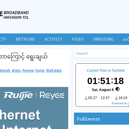
CTV
NETWORK
ACTIVITY
VIDEO
UNBOXING
တပ
ဘာကြောင့် ရွေးချယ်
etwork
,
photo
,
Review
,
Ruijie
,
Wall-plate
,
Current Time in Tachilek
01
51
18
Sat, August 8
05:27
12:57
18:24
Powered by
DaysPedia.c
om
Followers