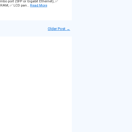
mbo port (SFP or Gigabit Ethernet), ✅
B RAM, ✅ LCD pan…
Read More
Older Post →