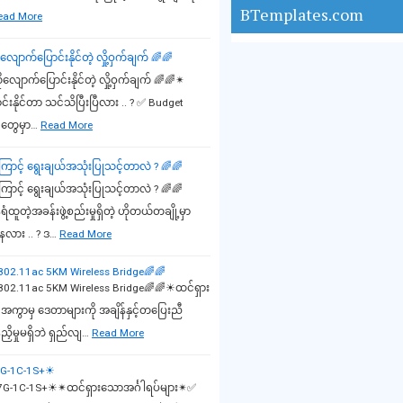
BTemplates.com
ead More
က်ပြောင်းနိုင်တဲ့ လှို့ဝှက်ချက် 🌈🌈
ာက်ပြောင်းနိုင်တဲ့ လှို့ဝှက်ချက် 🌈🌈✴
နိုင်တာ သင်သိပြီးပြီလား .. ? ✅ Budget
င်တွေမှာ…
Read More
ောင့် ရွေးချယ်အသုံးပြုသင့်တာလဲ ? 🌈🌈
ောင့် ရွေးချယ်အသုံးပြုသင့်တာလဲ ? 🌈🌈
ဲ့အခန်းဖွဲ့စည်းမှုရှိတဲ့ ဟိုတယ်တချို့မှာ
ေလား .. ? ဒ…
Read More
802.11ac 5KM Wireless Bridge🌈🌈
802.11ac 5KM Wireless Bridge🌈🌈☀ထင်ရှား
ွာမှ ဒေတာများကို အချိန်နှင့်တပြေးညီ
ညှိမှုမရှိဘဲ ရှည်လျ…
Read More
-7G-1C-1S+☀
9-7G-1C-1S+☀✴ထင်ရှားသောအင်္ဂါရပ်များ✴✅