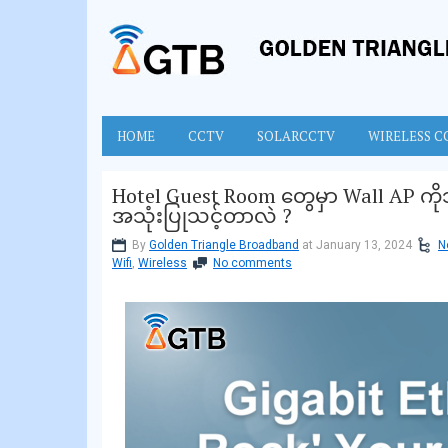
HOME
CCTV
SOLARCCTV
WIRELESS C
Hotel Guest Room တွေမှာ Wall AP ကို
အသုံးပြုသင့်တာလဲ ?
By
Golden Triangle Broadband
at January 13, 2024
N
Wifi
,
Wireless
No comments