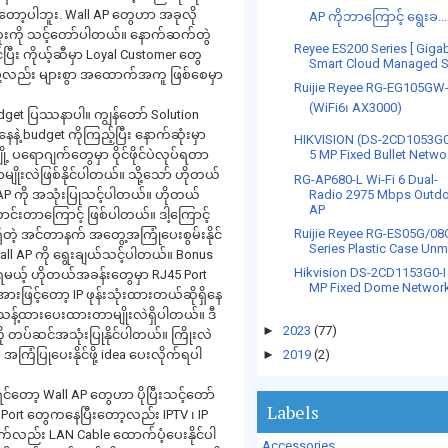
ုတော့ပါဘူး. Wall AP တွေဟာ အခုလို
AP ကိုဘာကြောင့် ရွေးခ...
အထူးကို သင့်တော်ပါတယ်။ နောက်ဆက်တွဲ
Reyee ES200 Series [ Gigab
ပြီး ကိုယ့်ဆီမှာ Loyal Customer တွေ
Smart Cloud Managed S.
ိုင်ဖို့လည်း များစွာ အထောက်အကူ ဖြစ်စေမှာ
Ruijie Reyee RG-EG105GW
(WiFi6၊ AX3000)
dget ပြဿနာပါ။ ကျွန်တော် Solution
ဲ့ budget ကိုကြည့်ပြီး နောက်ဆုံးမှာ
HIKVISION (DS-2CD1053G0
 ပရောဂျက်တွေမှာ ဝိုင်ဖိုင်ပဲလုပ်ရတာ
5 MP Fixed Bullet Netwo.
မျိုးလဲဖြစ်နိုင်ပါတယ်။ သို့သော် ဟိုတယ်
RG-AP680-L Wi-Fi 6 Dual-
Radio 2975 Mbps Outd
 AP ကို အသုံးပြုသင့်ပါတယ်။ ဟိုတယ်
AP
ာင်းတာကြောင့် ဖြစ်ပါတယ်။ ဒါ့ကြောင့်
Ruijie Reyee RG-ES05G/08
်းမရှိတဲ့ အင်တာနက် အတွေ့အကြုံပေးစွမ်းနိုင်
Series Plastic Case Unma
Wall AP ကို ရွေးချယ်သင့်ပါတယ်။ Bonus
Hikvision DS-2CD1153G0-I
်ရမယ့် ဟိုတယ်အခန်းတွေမှာ RJ45 Port
MP Fixed Dome Network 
းဖြင့်တော့ IP ဖုန်းသုံးထားတယ်ဆိုရှိနေ
့်ထားပေးထားတာမျိုးလဲရှိပါတယ်။ ဒီ
►
2023
(77)
 ကို တပ်ဆင်အသုံးပြုနိုင်ပါတယ်။ ကြိုးလဲ
အကြံပြုပေးနိုင်ဖို့ idea ပေးလိုက်ရပါ
►
2019
(2)
ာ့ Wall AP တွေဟာ ပိုပြီးသင့်တော်
Labels
 Port တွေကနေပြီးတော့လည်း IPTV ၊ IP
က်လည်း LAN Cable ထောက်ပံ့ပေးနိုင်ပါ
Accessories