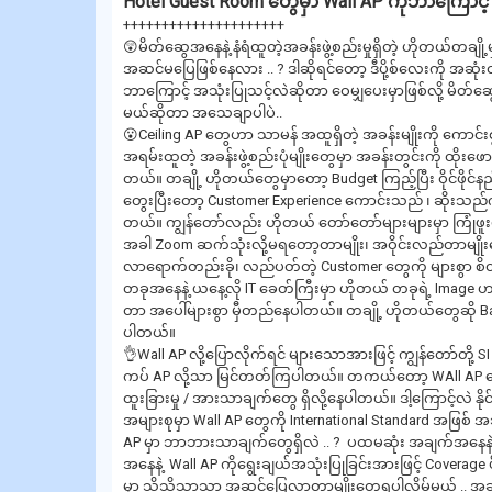
Hotel Guest Room တွေမှာ Wall AP ကိုဘာကြောင့
+++++++++++++++++++++
😲မိတ်ဆွေအနေနဲ့ နံရံထူတဲ့အခန်းဖွဲ့စည်းမှုရှိတဲ့ ဟိုတယ်တချို
အဆင်မပြေဖြစ်နေလား .. ? ဒါဆိုရင်တော့ ဒီပို့စ်လေးကို အဆုံးထ
ဘာကြောင့် အသုံးပြုသင့်လဲဆိုတာ ဝေမျှပေးမှာဖြစ်လို့ မိတ
မယ်ဆိုတာ အသေချာပါပဲ..
😮Ceiling AP တွေဟာ သာမန် အထူရှိတဲ့ အခန်းမျိုးကို ကောင်းစ
အရမ်းထူတဲ့ အခန်းဖွဲ့စည်းပုံမျိုးတွေမှာ အခန်းတွင်းကို ထိုးဖော
တယ်။ တချို့ ဟိုတယ်တွေမှာတော့ Budget ကြည့်ပြီး ဝိုင်ဖိုင်နည်
တွေးပြီးတော့ Customer Experience ကောင်းသည် ၊ ဆိုးသည်
တယ်။ ကျွန်တော်လည်း ဟိုတယ် တော်တော်များများမှာ ကြုံဖူး
အခါ Zoom ဆက်သုံးလို့မရတော့တာမျိုး၊ အဝိုင်းလည်တာမျ
လာရောက်တည်းခို၊ လည်ပတ်တဲ့ Customer တွေကို များစွာ 
တခုအနေနဲ့ ယနေ့လို IT ခေတ်ကြီးမှာ ဟိုတယ် တခုရဲ့ Image 
တာ အပေါ်များစွာ မှီတည်နေပါတယ်။ တချို့ ဟိုတယ်တွေဆို Bad
ပါတယ်။
👌Wall AP လို့ပြောလိုက်ရင် များသောအားဖြင့် ကျွန်တော်တို့ SI 
ကပ် AP လို့သာ မြင်တတ်ကြပါတယ်။ တကယ်တော့ WAll AP တွေ
ထူးခြားမှု / အားသာချက်တွေ ရှိလို့နေပါတယ်။ ဒါ့ကြောင့်လဲ နို
အများစုမှာ Wall AP တွေကို International Standard အဖြစ် 
AP မှာ ဘာဘားသာချက်တွေရှိလဲ .. ? ပထမဆုံး အချက်အနေနဲ့ကတေ
အနေနဲ့ Wall AP ကိုရွေးချယ်အသုံးပြုခြင်းအားဖြင့် Coverage ပို
မှာ သိသိသာသာ အဆင်ပြေလာတာမျိုးတွေ့ရပါလိမ့်မယ် .. အခန်