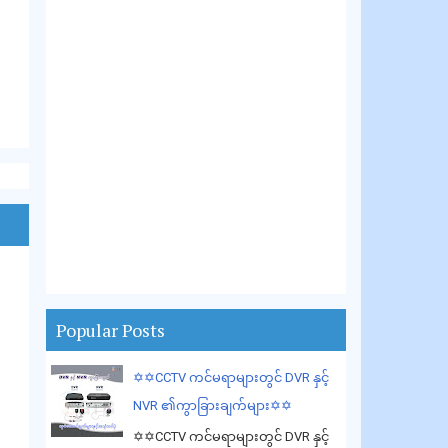
Popular Posts
✡️✡️CCTV ကင်မရာများတွင် DVR နှင့်
NVR ၏ကွာခြားချက်များ✡️✡️
✡️✡️CCTV ကင်မရာများတွင် DVR နှင့်