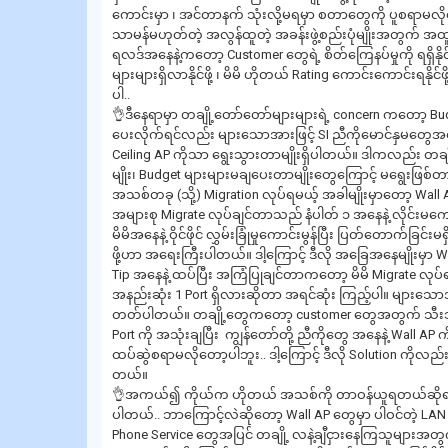
ကောင်းမှာ ၊ အင်တာနက် သုံးလို့မရမှာ စတာတွေကို ပူစရာမလိ
သာမန်မဟုတ်တဲ့ အလွန်ထူတဲ့ အခန်းဖွဲ့စည်းပုံမျိုးအတွက် 
ရလဒ်အနေနဲ့ကတော့ Customer တွေရဲ့ စိတ်ကြေနပ်မှုကို ရရှိနိုင်
များများရှိလာနိုင်ဖို့ ၊ မိမိ ဟိုတယ် Rating ကောင်းကောင်းရန
ပါ..
👌ဒီနေရာမှာ တချို့တော်တော်များများရဲ့ concern ကတော့ Bu
ပေးလိုက်ရင်လည်း များသောအားဖြင့် SI ညီကိုမောင်နှမတွေအနေန
Ceiling AP ကိုသာ ရွေးသွားတာမျိုးရှိပါတယ်။ ဒါကလည်း တချို့
မျိုး၊ Budget များများမချပေးတာမျိုးတွေကြောင့် မရွေးဖြစ်တာ
အသစ်တခု (သို့) Migration လုပ်ရမယ့် အခါမျိုးမှာတော့ Wall
အများစု Migrate လုပ်ချင်တာသည် နံပါတ် ၁ အနေနဲ့ လိုင်းမကေ
မိမိအနေနဲ့ ဝိုင်ဖိုင် လွှမ်းခြုံမှုကောင်းမွန်ပြီး ပြတ်တောက်ခြင
ဖို့ဟာ အရေးကြီးပါတယ်။ ဒါ့ကြောင့် ဒီလို အခြေအနေမျိုးမှာ 
Tip အနေနဲ့ ထပ်ပြီး အကြံပြုချင်တာကတော့ မိမိ Migrate လုပ
အနည်းဆုံး 1 Port ရှိလားဆိုတာ အရင်ဆုံး ကြည့်ပါ။ များသောအာ
တတ်ပါတယ်။ တချို့တွေကတော့ customer တွေအတွက် သီးသန
Port ကို အသုံးချပြီး ကျွန်တော်တို့ ညီကိုတွေ အနေနဲ့ Wall AP
ထပ်ဆွဲစရာမလိုတော့ပါဘူး.. ဒါ့ကြောင့် ဒီလို Solution ကိုလည်း 
တယ်။
👌အကယ်၍ ကိုယ်က ဟိုတယ် အသစ်ကို တာဝန်ယူရတယ်ဆိုရင်တေ
ပါတယ်.. ဘာကြောင့်လဲဆိုတော့ Wall AP တွေမှာ ပါဝင်တဲ့ LAN
Phone Service တွေအပြင် တချို့ လနဲ့ချီငှားနေကြသူများအတွ