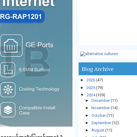
Blog Archive
►
2026
(47)
►
2025
(79)
▼
2024
(139)
►
December
(11)
►
November
(14)
►
October
(11)
►
September
(12)
►
August
(11)