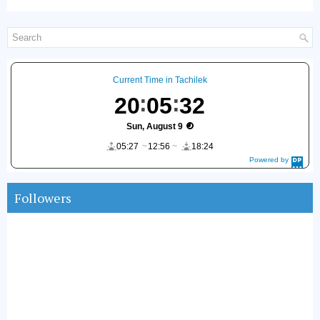
Current Time in Tachilek
20
05
33
Sun, August 9
05:27
12:56
18:24
Powered by
DaysPedia.c
om
Followers