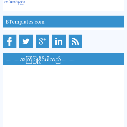
တပ်ဆင်နည်း
BTemplates.com
............ အကြံပြုနိုင်ပါသည် ............