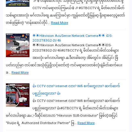
🎉🏮တန်ဆောင်တိုင် သခိုးကြီးညရဲ့ လှုပ်ရှားမှုကိုမှတ်တမ်းတင်ဖို့
CCTV ကင်မရာတပ်ကြမယ်🏮🎉#GTBCCTV ရဲ့ မိတ်ဟောင်းမိတ်
သစ်များအားလုံး မင်္ဂလာပါခဗျ 🙏မကြာခင်မှာ ကျွန်တော်တို့မြန်မာ့ ရိုးရာဓလေ့ပွဲတော်
တစ်ခုဖြစ်တဲ့ "တန်ဆောင်တိုင်…
Read More
🌟🌟Hikvision AcuSense Network Camera🌟🌟 ℹ️DS-
2CD2T83G2-2I/4Iℹ️
🌟🌟Hikvision AcuSense Network Camera🌟🌟ℹ️DS-
2CD2T83G2-2I/4Iℹ️#GTBCCTV ရဲ့ မိတ်ဟောင်းမိတ်သစ်များ
အားလုံး မင်္ဂလာပါခဗျာ 🙏ဒီတခါတော့ အိမ်တွင်း၊ အိမ်ပြင်၊ ခြံ
ပတ်လည်မှာ တပ်ဆင်အသုံးပြုဖို့သင့်တော်တဲ့ ကင်မရာလေးတစ်လုံးနဲ့မိတ်ဆက်ပေး
ခ…
Read More
👍 CCTV လား? Internet လား? Wifi စက်တွေလား? ဆက်ဆက်
ပစ္စည်းတွေလား? 👍
👍 CCTV လား? Internet လား? Wifi စက်တွေလား? ဆက်ဆက်
ပစ္စည်းတွေလား? 👍#GTBCCTV ရဲ့ မိတ်ဟောင်းမိတ်သစ်များ
မင်္ဂလာပါခဗျာ 🙏👉ဒီဆိုင်လေးဟာ "Hikvision SUB-Distributor" ဖြစ်တဲ့အပြင်
"Ruijie ရဲ့ Authorized Distributor Partner" ဖြ…
Read More