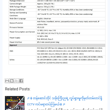
Related Posts:
🎉🏮တန်ဆောင်တိုင် သခိုးကြီးညရဲ့ လှုပ်ရှားမှုကိုမှတ်တမ်းတင်ဖို့
CCTV ကင်မရာတပ်ကြမယ်🏮🎉