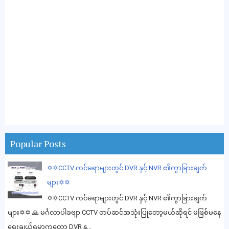
Popular Posts
✡️✡️CCTV ကင်မရာများတွင် DVR နှင့် NVR ၏ကွာခြားချက်
များ✡️✡️
✡️✡️CCTV ကင်မရာများတွင် DVR နှင့် NVR ၏ကွာခြားချက်
များ✡️✡️ 🙏 မင်္ဂလာပါခဗျာ CCTV တပ်ဆင်အသုံးပြုတော့မယ်ဆိုရင် မဖြစ်မနေ
ရွေးချယ်ရမှာကတော့ DVR န...