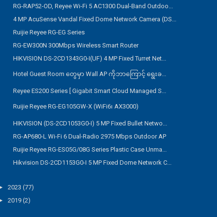
RG-RAP52-OD, Reyee Wi-Fi 5 AC1300 Dual-Band Outdoo...
4 MP AcuSense Vandal Fixed Dome Network Camera (DS...
Ruijie Reyee RG-EG Series
RG-EW300N 300Mbps Wireless Smart Router
HIKVISION DS-2CD1343G0-I(UF) 4 MP Fixed Turret Net...
Hotel Guest Room တွေမှာ Wall AP ကိုဘာကြောင့် ရွေးခ...
Reyee ES200 Series [ Gigabit Smart Cloud Managed S...
Ruijie Reyee RG-EG105GW-X (WiFi6၊ AX3000)
HIKVISION (DS-2CD1053G0-I) 5 MP Fixed Bullet Netwo...
RG-AP680-L Wi-Fi 6 Dual-Radio 2975 Mbps Outdoor AP
Ruijie Reyee RG-ES05G/08G Series Plastic Case Unma...
Hikvision DS-2CD1153G0-I 5 MP Fixed Dome Network C...
►
2023
(77)
►
2019
(2)