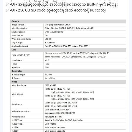
✅ -UF- အချိန်နှင့်တပြေးညီ အသံလုံခြုံရေးအတွက် Built-in မိုက်ခရိုဖုန်း
✅ -UF- 256 GB SD ကတ် သိုလှောင်မှုအထိ ထောက်ပံ့ပေးသည်။