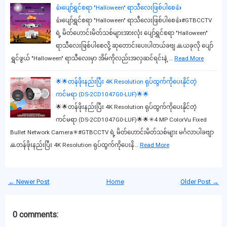
👍ပျော်ရွှင်စရာ "Halloween" ရာသီလေးဖြစ်ပါစေ👍
👍ပျော်ရွှင်စရာ "Halloween" ရာသီလေးဖြစ်ပါစေ👍#GTBCCTV
ရဲ့ မိတ်ဟောင်းမိတ်သစ်များအားလုံး ပျော်ရွှင်စရာ "Halloween"
ရာသီလေးဖြစ်ပါစေလို့ ဆုတောင်းပေးပါတယ်ခဗျ 🙏ယခုလို ပျော်
ရွှင်ဖွယ် "Halloween" ရာသီလေးမှာ အိမ်ကိုလည်းအလှဆင်ရင်းနဲ့ …
Read More
🌟🌟တန်ဖိုးနည်းပြီး 4K Resolution ရုပ်ထွက်ကိုပေးနိုင်တဲ့
ကင်မရာ (DS-2CD1047G0-LUF)🌟🌟
🌟🌟တန်ဖိုးနည်းပြီး 4K Resolution ရုပ်ထွက်ကိုပေးနိုင်တဲ့
ကင်မရာ (DS-2CD1047G0-LUF)🌟🌟✳4 MP ColorVu Fixed
Bullet Network Camera✳#GTBCCTV ရဲ့ မိတ်ဟောင်းမိတ်သစ်များ မင်္ဂလာပါခဗျာ
🙏တန်ဖိုးနည်းပြီး 4K Resolution ရုပ်ထွက်ကိုပေးနိ…
Read More
← Newer Post
Home
Older Post →
0 comments: