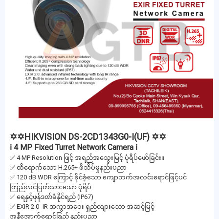
✡✡HIKVISION DS-2CD1343G0-I(UF) ✡✡
ℹ 4 MP Fixed Turret Network Camera ℹ
✅ 4 MP Resolution ဖြင့် အရည်အသွေးမြင့် ပုံရိပ်ဖော်ခြင်း။
✅ ထိရောက်သော H.265+ ဖိသိပ်မှုနည်းပညာ
✅ 120 dB WDR ကြောင့် ခိုင်ခံ့သော ကျောဘက်အလင်းရောင်ဖြင့်ပင်
ကြည်လင်ပြတ်သားသော ပုံရိပ်
✅ ရေနှင့်ဖုန်ဒဏ်ခံနိုင်ရည် (IP67)
✅ EXIR 2.0- IR အကွာအဝေး ရှည်လျားသော အဆင့်မြင့်
အနီအောက်ရောင်ခြည် နည်းပညာ