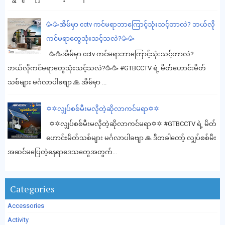
🥳🥳အိမ်မှာ cctv ကင်မရာဘာကြောင့်သုံးသင့်တာလဲ? ဘယ်လို
ကင်မရာတွေသုံးသင့်သလဲ?🥳🥳
🥳🥳အိမ်မှာ cctv ကင်မရာဘာကြောင့်သုံးသင့်တာလဲ?
ဘယ်လိုကင်မရာတွေသုံးသင့်သလဲ?🥳🥳 #GTBCCTV ရဲ့ မိတ်ဟောင်းမိတ်
သစ်များ မင်္ဂလာပါခဗျာ 🙏 အိမ်မှာ ...
✡️✡️လျှပ်စစ်မီးမလိုတဲ့ဆိုလာကင်မရာ✡️✡️
✡️✡️လျှပ်စစ်မီးမလိုတဲ့ဆိုလာကင်မရာ✡️✡️ #GTBCCTV ရဲ့ မိတ်
ဟောင်းမိတ်သစ်များ မင်္ဂလာပါခဗျာ 🙏 ဒီတခါတော့် လျှပ်စစ်မီး
အဆင်မပြေတဲ့နေရာဒေသတွေအတွက်...
Categories
Accessories
Activity