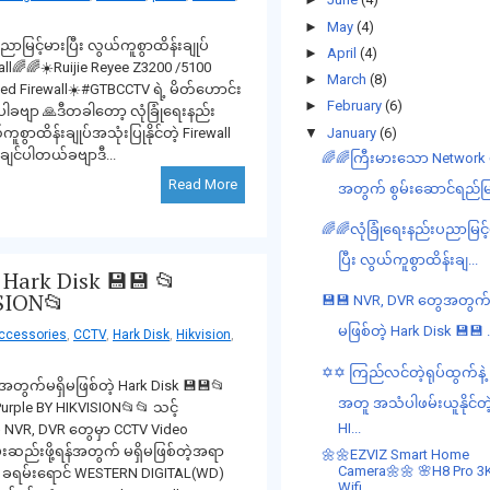
►
May
(4)
ာမြင့်မားပြီး လွယ်ကူစွာထိန်းချုပ်
►
April
(4)
ewall🌈🌈☀️Ruijie Reyee Z3200 /5100
►
March
(8)
ed Firewall☀️#GTBCCTV ရဲ့ မိတ်ဟောင်း
►
February
(6)
ပါခဗျာ 🙏ဒီတခါတော့ လုံခြုံရေးနည်း
▼
January
(6)
ူစွာထိန်းချုပ်အသုံးပြုနိုင်တဲ့ Firewall
ချင်ပါတယ်ခဗျာဒီ...
🌈🌈ကြီးမားသော Network 
Read More
အတွက် စွမ်းဆောင်ရည်မြင
🌈🌈လုံခြုံရေးနည်းပညာမြင့
ပြီး လွယ်ကူစွာထိန်းချ...
Hark Disk 💾💾 📂
SION📂
💾💾 NVR, DVR တွေအတွက်မ
မဖြစ်တဲ့ Hark Disk 💾💾 .
ccessories
,
CCTV
,
Hark Disk
,
Hikvision
,
✡✡ ကြည်လင်တဲ့ရုပ်ထွက်နဲ့
တွက်မရှိမဖြစ်တဲ့ Hark Disk 💾💾📂
အတူ အသံပါဖမ်းယူနိုင်တဲ
rple BY HIKVISION📂📂 သင့်
HI...
င့်မှ NVR, DVR တွေမှာ CCTV Video
်းဆည်းဖို့ရန်အတွက် မရှိမဖြစ်တဲ့အရာ
🌼🌼EZVIZ Smart Home
Camera🌼🌼 🌸H8 Pro 3
့ ခရမ်းရောင် WESTERN DIGITAL(WD)
Wifi ...