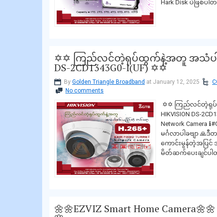
Hark Disk ပဲဖြစ်ပါတ
✡✡ ကြည်လင်တဲ့ရုပ်ထွက်နဲ့အတူ အသံပါဖ
DS-2CD1343G0-I(UF) ✡✡
By
Golden Triangle Broadband
at January 12, 2025
C
No comments
✡✡ ကြည်လင်တဲ့ရုပ်ထ
HIKVISION DS-2CD13
Network Camera ℹ#G
မင်္ဂလာပါခဗျာ 🙏ဒီ
ကောင်းမွန်တဲ့အပြင် 
မိတ်ဆက်ပေးချင်ပါ
🌼🌼EZVIZ Smart Home Camera🌼🌼 