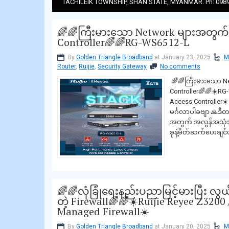
TACHILEIK TOWNSHIP, SHAN STATE, MYANMAR. Ph: 0989
🌈🌈ကြီးမားသော Network များအတွက် စ
Controller🌈🌈RG-WS6512-L
By
Golden Triangle Broadband
at January 23, 2025
M
Router
,
Ruijie
,
Security Gateway
No comments
🌈🌈ကြီးမားသော Ne
Controller🌈🌈☀️RG
Access Controller☀
မင်္ဂလာပါခဗျာ 🙏ဒီ
အတွက် အလွန်အသုံးဝင်
ခုနဲ့မိတ်ဆက်ပေးချင
🌈🌈လုံခြုံရေးနည်းပညာမြင့်မားပြီး လွယ်က
တဲ့ Firewall🌈🌈☀️Ruijie Reyee Z3200
Managed Firewall☀️
By
Golden Triangle Broadband
at January 20, 2025
M