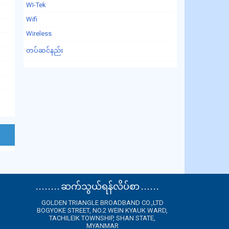
WI-Tek
Wifi
Wireless
တပ်ဆင်နည်း
. . . . . . . . ဆက်သွယ်ရန်လိပ်စာ . . . . . .
GOLDEN TRIANGLE BROADBAND CO.,LTD
BOGYOKE STREET, NO.2 WEIN KYAUK WARD,
TACHILEIK TOWNSHIP, SHAN STATE,
MYANMAR