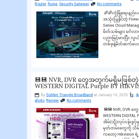
Router
,
Ruijie
,
Security Gateway
No comments
🌈🌈လုံခြုံရေးနည်းပည
အသုံးပြုနိုင်တဲ့ Fir
Series Cloud Manag
မိတ်သစ်များ မင်္ဂလာ
ပညာမြင့်မားပြီး လွယ်က
တစ်ခုနဲ့မိတ်ဆက်ပေး
💾💾 NVR, DVR တွေအတွက်မရှိမဖြစ်တဲ့ 
WESTERN DIGITAL Purple BY HIKVI
By
Golden Triangle Broadband
at January 16, 2025
A
photo
,
Review
No comments
💾💾 NVR, DVR တွေအ
WESTERN DIGITAL Pu
အိမ်(သို့)လုပ်ငန်းခွ
မှတ်တမ်းတွေကို သိမ
ကတော့ Hikvision ရဲ