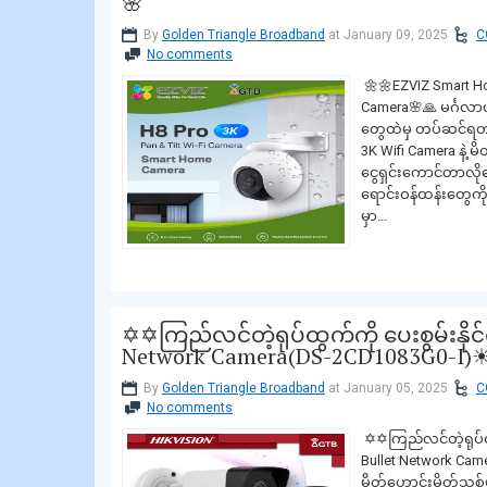
🌸
By
Golden Triangle Broadband
at January 09, 2025
C
No comments
🌼🌼EZVIZ Smart H
Camera🌸🙏 မင်္ဂလာ
တွေထဲမှ တပ်ဆင်ရတာ
3K Wifi Camera နဲ
ငွေရှင်းကောင်တာလိုနေရ
ရောင်းဝန်ထန်းတွေကို 
မှာ...
✡✡ကြည်လင်တဲ့ရုပ်ထွက်ကို ပေးစွမ်းနိုင
Network Camera(DS-2CD1083G0-I)
By
Golden Triangle Broadband
at January 05, 2025
C
No comments
✡✡ကြည်လင်တဲ့ရုပ်ထွ
Bullet Network Ca
မိတ်ဟောင်းမိတ်သစ်မ