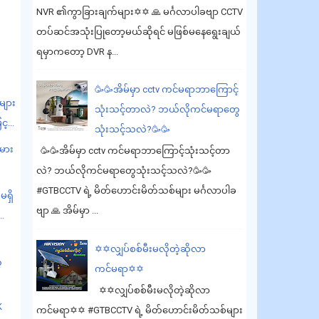
NVR ၏ကွာခြားချက်များ✡️✡️ 🙏 မင်္ဂလာပါခဗျာ CCTV
တပ်ဆင်အသုံးပြုတော့မယ်ဆိုရင် မဖြစ်မနေရွေးချယ်
ရမှာကတော့ DVR န...
🥳🥳အိမ်မှာ cctv ကင်မရာဘာကြောင့်
များ
သုံးသင့်တာလဲ? ဘယ်လိုကင်မရာတွေ
့...
သုံးသင့်သလဲ?🥳🥳
်မား
🥳🥳အိမ်မှာ cctv ကင်မရာဘာကြောင့်သုံးသင့်တာ
လဲ? ဘယ်လိုကင်မရာတွေသုံးသင့်သလဲ?🥳🥳
#GTBCCTV ရဲ့ မိတ်ဟောင်းမိတ်သစ်များ မင်္ဂလာပါခ
ရှိ
ဗျာ 🙏 အိမ်မှာ ...
..
✡️✡️လျှပ်စစ်မီးမလိုတဲ့ဆိုလာ
့
ကင်မရာ✡️✡️
✡️✡️လျှပ်စစ်မီးမလိုတဲ့ဆိုလာ
K
ကင်မရာ✡️✡️ #GTBCCTV ရဲ့ မိတ်ဟောင်းမိတ်သစ်များ