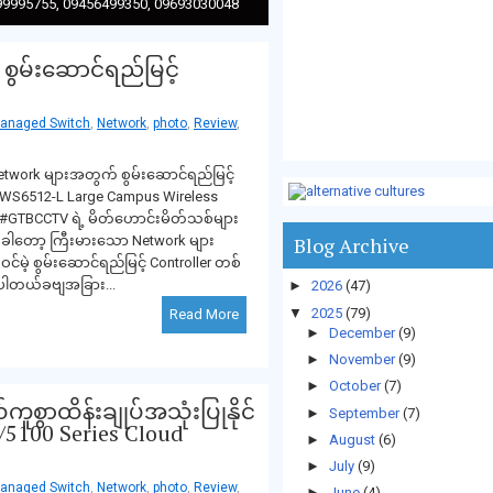
9995755, 09456499350, 09693030048
ွမ်းဆောင်ရည်မြင့်
anaged Switch
,
Network
,
photo
,
Review
,
twork များအတွက် စွမ်းဆောင်ရည်မြင့်
-WS6512-L Large Campus Wireless
️#GTBCCTV ရဲ့ မိတ်ဟောင်းမိတ်သစ်များ
တခါတော့ ကြီးမားသော Network များ
Blog Archive
မဲ့ စွမ်းဆောင်ရည်မြင့် Controller တစ်
်ပါတယ်ခဗျအခြား...
►
2026
(47)
▼
2025
(79)
Read More
►
December
(9)
►
November
(9)
►
October
(7)
ူစွာထိန်းချုပ်အသုံးပြုနိုင်
►
September
(7)
 /5100 Series Cloud
►
August
(6)
►
July
(9)
anaged Switch
,
Network
,
photo
,
Review
,
►
June
(4)