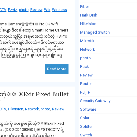
Fiber
CTV
,
Ezviz
,
photo
,
Review
,
Wifi
,
Wireless
Hark Disk
Hikvision
ome Camera🌼🌼🌸H8 Pro 3K Wifi
ပါခဗျာ ဒီတခါတော့ Smart Home Camer‌a
Managed Switch
လွယ်ကူပြီး အရမ်းအသုံးဝင်တဲ့ H8 Pro
Mikrotik
့ မိတ်ဆက်ပေးချင်ပါတယ်✳️ဒီကင်မရာဟာ
ာမျိုး၊ ဧည့်ခန်းလိုနေရာမျိုးနဲ့ ဆိုင်အ
Network
ကြည့်ရှုညွှန်ကြားချင်တဲ့နေရာမျိုးတွေ
photo
Rack
Read More
Review
Router
Ruijie
်တဲ့✡✡ ☀Exir Fixed Bullet
☀
Security Gateway
Software
CTV
,
Hikvision
,
Network
,
photo
,
Review
Solar
က်ကို ပေးစွမ်းနိုင်တဲ့✡✡☀Exir Fixed
Splitter
mera(DS-2CD1083G0-I)☀#GTBCCTV ရဲ့
Switch
ျား မင်္ဂလာပါခဗျာ 🙏ဒီတခါတော့