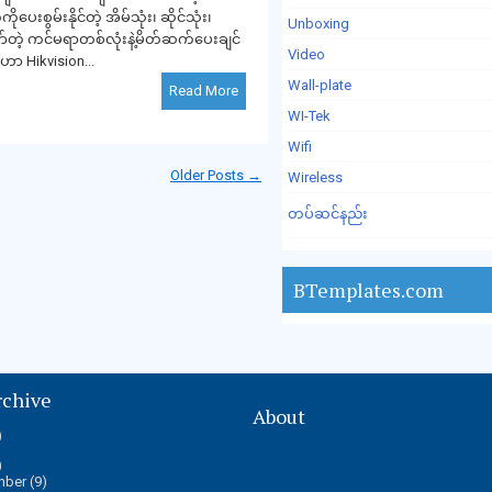
ပေးစွမ်းနိုင်တဲ့ အိမ်သုံး၊ ဆိုင်သုံး၊
Unboxing
ာ်တဲ့ ကင်မရာတစ်လုံးနဲ့မိတ်ဆက်ပေးချင်
Video
ာ Hikvision...
Wall-plate
Read More
WI-Tek
Wifi
Older Posts →
Wireless
တပ်ဆင်နည်း
BTemplates.com
rchive
About
)
)
mber
(9)