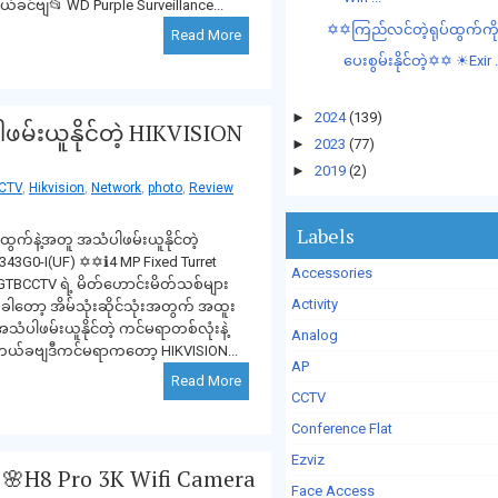
ယ်ခင်ဗျ📂 WD Purple Surveillance...
✡✡ကြည်လင်တဲ့ရုပ်ထွက်ကိ
Read More
ပေးစွမ်းနိုင်တဲ့✡✡ ☀Exir .
►
2024
(139)
မ်းယူနိုင်တဲ့ HIKVISION
►
2023
(77)
►
2019
(2)
CTV
,
Hikvision
,
Network
,
photo
,
Review
Labels
ွက်နဲ့အတူ အသံပါဖမ်းယူနိုင်တဲ့
43G0-I(UF) ✡✡ℹ4 MP Fixed Turret
Accessories
TBCCTV ရဲ့ မိတ်ဟောင်းမိတ်သစ်များ
Activity
တခါတော့ အိမ်သုံးဆိုင်သုံးအတွက် အထူး
အသံပါဖမ်းယူနိုင်တဲ့ ကင်မရာတစ်လုံးနဲ့
Analog
တယ်ခဗျဒီကင်မရာကတော့ HIKVISION...
AP
Read More
CCTV
Conference Flat
Ezviz
🌸H8 Pro 3K Wifi Camera
Face Access