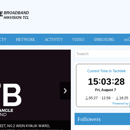
CTV
NETWORK
ACTIVITY
VIDEO
UNBOXING
တပ
Current Time in Tachilek
15
03
29
Fri, August 7
05:27
12:58
18:25
Powered by
DaysPedia.c
om
Followers
ET, NO.2 WEIN KYAUK WARD,