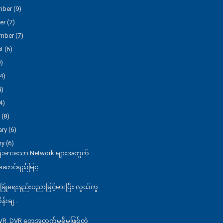
mber
(9)
er
(7)
ember
(7)
st
(6)
9)
4)
4)
4)
h
(8)
ary
(6)
ry
(6)
ြီးမားသော Network များအတွက်
းဆောင်ရည်မြင့...
ံခြုံရေးနည်းပညာမြင့်မားပြီး လွယ်ကူ
န်းချ...
VR, DVR တွေအတွက်မရှိမဖြစ်တဲ့