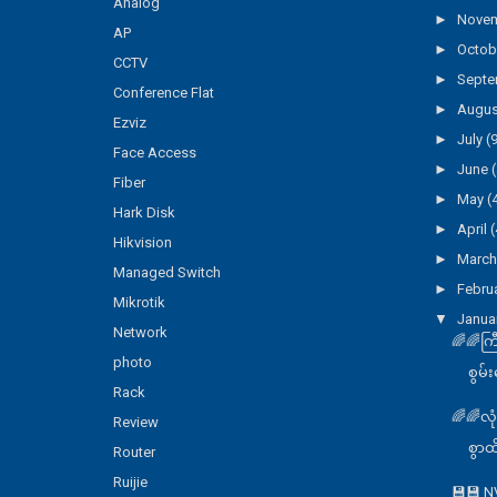
Analog
►
Nove
AP
►
Octob
CCTV
►
Sept
Conference Flat
►
Augu
Ezviz
►
July
(
Face Access
►
June
(
Fiber
►
May
(
Hark Disk
►
April
(
Hikvision
►
Marc
Managed Switch
►
Febru
Mikrotik
▼
Janua
Network
🌈🌈က
photo
စွမ်
Rack
🌈🌈လု
Review
စွာထိ
Router
Ruijie
💾💾 N