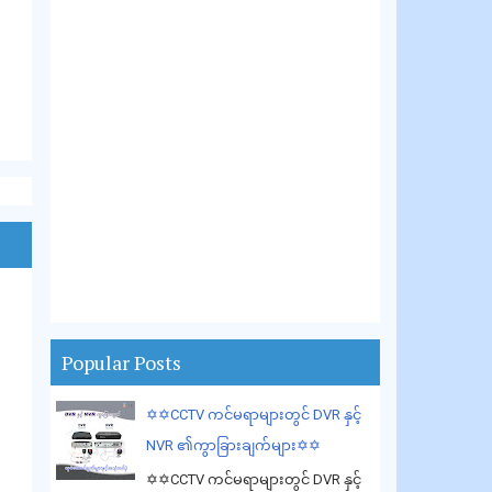
Popular Posts
✡️✡️CCTV ကင်မရာများတွင် DVR နှင့်
NVR ၏ကွာခြားချက်များ✡️✡️
✡️✡️CCTV ကင်မရာများတွင် DVR နှင့်