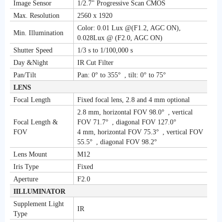
Image Sensor
1/2.7" Progressive Scan CMOS
Max. Resolution
2560 x 1920
Color: 0.01 Lux @(F1.2, AGC ON),
Min. Illumination
0.028Lux @ (F2.0, AGC ON)
Shutter Speed
1/3 s to 1/100,000 s
Day &Night
IR Cut Filter
Pan/Tilt
Pan: 0° to 355° , tilt: 0° to 75°
LENS
Focal Length
Fixed focal lens, 2.8 and 4 mm optional
2.8 mm, horizontal FOV 98.0° , vertical
Focal Length &
FOV 71.7° , diagonal FOV 127.0°
FOV
4 mm, horizontal FOV 75.3° , vertical FOV
55.5° , diagonal FOV 98.2°
Lens Mount
M12
Iris Type
Fixed
Aperture
F2.0
IILLUMINATOR
Supplement Light
IR
Type