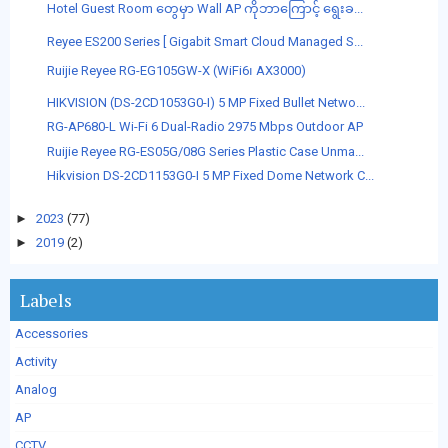
Hotel Guest Room တွေမှာ Wall AP ကိုဘာကြောင့် ရွေးခ...
Reyee ES200 Series [ Gigabit Smart Cloud Managed S...
Ruijie Reyee RG-EG105GW-X (WiFi6၊ AX3000)
HIKVISION (DS-2CD1053G0-I) 5 MP Fixed Bullet Netwo...
RG-AP680-L Wi-Fi 6 Dual-Radio 2975 Mbps Outdoor AP
Ruijie Reyee RG-ES05G/08G Series Plastic Case Unma...
Hikvision DS-2CD1153G0-I 5 MP Fixed Dome Network C...
►
2023
(77)
►
2019
(2)
Labels
Accessories
Activity
Analog
AP
CCTV