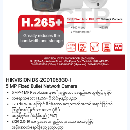
HIKVISION DS-2CD1053G0-I
5 MP Fixed Bullet Network Camera
5 MP/4 MP Resolution နှစ်မျိုးရရှိသော အရည်အသွေးမြင့် ပုံရိပ်
ထိရောက်သော H.265+ ဖိသိပ်မှုနည်းပညာ
120 dB WDR ကြောင့် ခိုင်ခံ့သော ကျောဘက်အလင်းရောင်ဖြင့်ပင်
ကြည်လင်ပြတ်သားသော ပုံရိပ်
ရေနှင့်ဖုန်ဒဏ်ခံနိုင်ရည် (IP67)
EXIR 2.0- IR အကွာအဝေး ရှည်လျားသော အဆင့်မြင့်
အနီအောက်ရောင်ခြည် နည်းပညာ