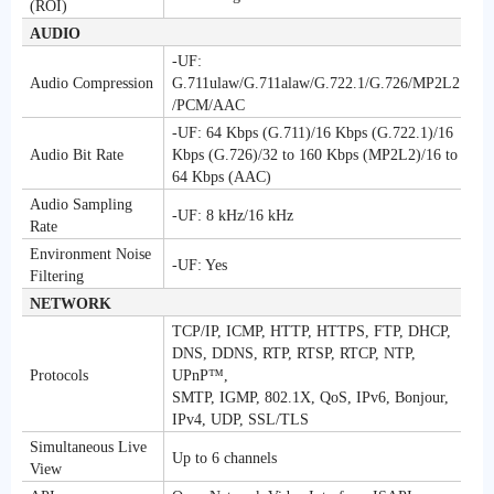
(ROI)
AUDIO
-UF:
Audio Compression
G.711ulaw/G.711alaw/G.722.1/G.726/MP2L2
/PCM/AAC
-UF: 64 Kbps (G.711)/16 Kbps (G.722.1)/16
Audio Bit Rate
Kbps (G.726)/32 to 160 Kbps (MP2L2)/16 to
64 Kbps (AAC)
Audio Sampling
-UF: 8 kHz/16 kHz
Rate
Environment Noise
-UF: Yes
Filtering
NETWORK
TCP/IP, ICMP, HTTP, HTTPS, FTP, DHCP,
DNS, DDNS, RTP, RTSP, RTCP, NTP,
Protocols
UPnP™,
SMTP, IGMP, 802.1X, QoS, IPv6, Bonjour,
IPv4, UDP, SSL/TLS
Simultaneous Live
Up to 6 channels
View