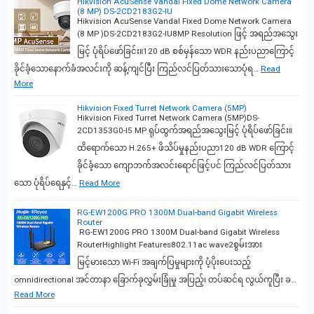
Hikvision AcuSense Vandal Fixed Dome Network Camera
(8 MP) DS-2CD2183G2-IU
Hikvision AcuSense Vandal Fixed Dome Network Camera
(8 MP )DS-2CD2183G2-IU8MP Resolution ဖြင့် အရည်အသွေး
မြင့် ပုံရိပ်ဖော်ခြင်း။120 dB စစ်မှန်သော WDR နည်းပညာကြောင့်
ခိုင်ခံ့သောနောက်ခံအလင်းကို ဆန့်ကျင်ပြီး ကြည်လင်ပြတ်သားသောပုံရ…
Read
More
Hikvision Fixed Turret Network Camera (5MP)
Hikvision Fixed Turret Network Camera (5MP)DS-
2CD1353G0-I5 MP ရုပ်ထွက်အရည်အသွေးမြင့် ပုံရိပ်ဖော်ခြင်း။
ထိရောက်သော H.265+ ဖိသိပ်မှုနည်းပညာ120 dB WDR ကြောင့်
ခိုင်ခံ့သော ကျောဘက်အလင်းရောင်ဖြင့်ပင် ကြည်လင်ပြတ်သား
သော ပုံရိပ်ရေနှင့်…
Read More
RG-EW1200G PRO 1300M Dual-band Gigabit Wireless
Router
RG-EW1200G PRO 1300M Dual-band Gigabit Wireless
RouterHighlight Features802.11ac wave2စွမ်းအား
မြင့်မားသော Wi-Fi အချက်ပြမှုများကို ပံ့ပိုးပေးသည့်
omnidirectional အင်တာနာ ခြောက်ခုလွှမ်းခြုံမှု အပြည့်၊ တပ်ဆင်ရ လွယ်ကူပြီး ခ…
Read More