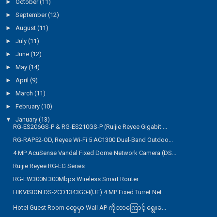
►
October
(11)
►
September
(12)
►
August
(11)
►
July
(11)
►
June
(12)
►
May
(14)
►
April
(9)
►
March
(11)
►
February
(10)
▼
January
(13)
RG-ES206GS-P & RG-ES210GS-P (Ruijie Reyee Gigabit ...
RG-RAP52-OD, Reyee Wi-Fi 5 AC1300 Dual-Band Outdoo...
4 MP AcuSense Vandal Fixed Dome Network Camera (DS...
Ruijie Reyee RG-EG Series
RG-EW300N 300Mbps Wireless Smart Router
HIKVISION DS-2CD1343G0-I(UF) 4 MP Fixed Turret Net...
Hotel Guest Room တွေမှာ Wall AP ကိုဘာကြောင့် ရွေးခ...