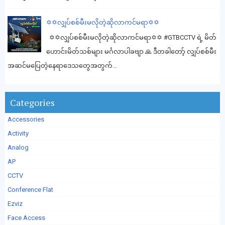
✡️✡️လျှပ်စစ်မီးမလိုတဲ့ဆိုလာကင်မရာ✡️✡️
✡️✡️လျှပ်စစ်မီးမလိုတဲ့ဆိုလာကင်မရာ✡️✡️ #GTBCCTV ရဲ့ မိတ်
ဟောင်းမိတ်သစ်များ မင်္ဂလာပါခဗျာ 🙏 ဒီတခါတော့် လျှပ်စစ်မီး
အဆင်မပြေတဲ့နေရာဒေသတွေအတွက်...
Categories
Accessories
Activity
Analog
AP
CCTV
Conference Flat
Ezviz
Face Access