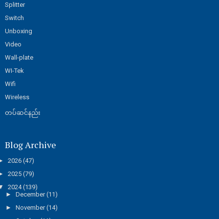
Splitter
Switch
Unboxing
Video
Wall-plate
WI-Tek
Wifi
Wireless
တပ်ဆင်နည်း
Blog Archive
►
2026
(47)
►
2025
(79)
▼
2024
(139)
►
December
(11)
►
November
(14)