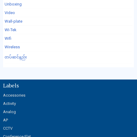
Unboxing
Video
Wall-plate
WI-Tek
Wifi
Wireless
တပ်ဆင်နည်း
Labels
Accessories
Activity
Analog
AP
CCTV
Conference Flat