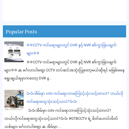
Popular Posts
✡️✡️CCTV ကင်မရာများတွင် DVR နှင့် NVR ၏ကွာခြားချက်
များ✡️✡️
✡️✡️CCTV ကင်မရာများတွင် DVR နှင့် NVR ၏ကွာခြားချက်
များ✡️✡️ 🙏 မင်္ဂလာပါခဗျာ CCTV တပ်ဆင်အသုံးပြုတော့မယ်ဆိုရင် မဖြစ်မနေ
ရွေးချယ်ရမှာကတော့ DVR န...
🥳🥳အိမ်မှာ cctv ကင်မရာဘာကြောင့်သုံးသင့်တာလဲ? ဘယ်လို
ကင်မရာတွေသုံးသင့်သလဲ?🥳🥳
🥳🥳အိမ်မှာ cctv ကင်မရာဘာကြောင့်သုံးသင့်တာလဲ?
ဘယ်လိုကင်မရာတွေသုံးသင့်သလဲ?🥳🥳 #GTBCCTV ရဲ့ မိတ်ဟောင်းမိတ်
သစ်များ မင်္ဂလာပါခဗျာ 🙏 အိမ်မှာ ...