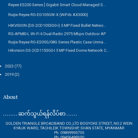
Reyee ES200 Series [ Gigabit Smart Cloud Managed S...
Ruijie Reyee RG-EG105GW-X (WiFi6၊ AX3000)
HIKVISION (DS-2CD1053G0-I) 5 MP Fixed Bullet Netwo...
RG-AP680-L Wi-Fi 6 Dual-Radio 2975 Mbps Outdoor AP
Ruijie Reyee RG-ES05G/08G Series Plastic Case Unma...
Hikvision DS-2CD1153G0-I 5 MP Fixed Dome Network C...
►
2023
(77)
►
2019
(2)
About
. . . . . . . . ဆက်သွယ်ရန်လိပ်စာ . . . . . .
GOLDEN TRIANGLE BROADBAND CO.,LTD BOGYOKE STREET, NO.2 WEIN
KYAUK WARD, TACHILEIK TOWNSHIP, SHAN STATE, MYANMAR
Ph: 09899995755
Ph: 09456499350