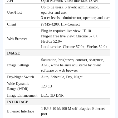
API
Open Network Video Interface, ISAPI
Up to 32 users. 3 levels: administrator,
User/Host
operator and user
3 user levels: administrator, operator, and user
Client
iVMS-4200, Hik-Connect
Plug-in required live view: IE 10+
Plug-in free live view: Chrome 57.0+,
Web Browser
Firefox 52.0+
Local service: Chrome 57.0+, Firefox 52.0+
IMAGE
Saturation, brightness, contrast, sharpness,
Image Settings
AGC, white balance adjustable by client
software or web browser
Day/Night Switch
Auto, Schedule, Day, Night
Wide Dynamic
120 dB
Range (WDR)
Image Enhancement
BLC, 3D DNR
INTERFACE
1 RJ45 10 M/100 M self-adaptive Ethernet
Ethernet Interface
port