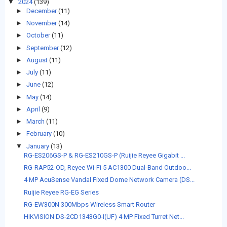
▼
2024
(139)
►
December
(11)
►
November
(14)
►
October
(11)
►
September
(12)
►
August
(11)
►
July
(11)
►
June
(12)
►
May
(14)
►
April
(9)
►
March
(11)
►
February
(10)
▼
January
(13)
RG-ES206GS-P & RG-ES210GS-P (Ruijie Reyee Gigabit ...
RG-RAP52-OD, Reyee Wi-Fi 5 AC1300 Dual-Band Outdoo...
4 MP AcuSense Vandal Fixed Dome Network Camera (DS...
Ruijie Reyee RG-EG Series
RG-EW300N 300Mbps Wireless Smart Router
HIKVISION DS-2CD1343G0-I(UF) 4 MP Fixed Turret Net...