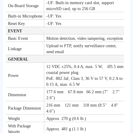
-UF: Built-in memory card slot, support
On-Board Storage
microSD card, up to 256 GB
Built-in Microphone
-UF: Yes
Reset Key
-UF: Yes
EVENT
Basic Event
Motion detection, video tampering, exception
Upload to FTP, notify surveillance center,
Linkage
send email
GENERAL
12 VDC ±25%, 0.4 A, max. 5 W, Ø5.5 mm
coaxial power plug
Power
PoE: 802.3af, Class 3, 36 V to 57 V, 0.2 A to
0.15 A, max. 6.5 W
177.6 mm 67.8 mm 66.2 mm (7" 2.7"
Dimension
2.6")
216 mm 121 mm 118 mm (8.5" 4.8"
Package Dimension
4.6")
Weight
Approx. 270 g (0.6 lb.)
With Package
Approx. 481 g (1.1 lb.)
Weight