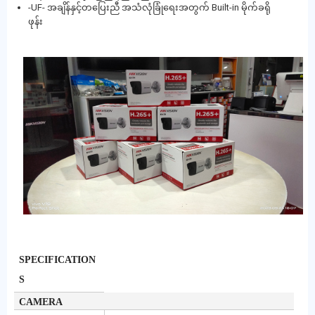
-UF- အချိန်နှင့်တပြေးညီ အသံလုံခြုံရေးအတွက် Built-in မိုက်ခရို
ဖုန်း
SPECIFICATION
S
CAMERA