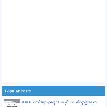
Popular Posts
✡️✡️CCTV ကင်မရာများတွင် DVR နှင့် NVR ၏ကွာခြားချက်