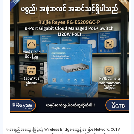
✨အရည်အသွေးမြင့်တဲ့ Wireless Bridge တွေနဲ့ အခြား Network, CCTV,