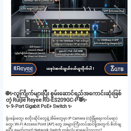
🌐✨လူကြိုက်များပြီး စွမ်းဆောင်ရည်အကောင်းဆုံးဖြစ်
တဲ့ Ruijie Reyee RG-ES209GC-P 🌐✨
✨ 9-Port Gigabit PoE+ Switch ✨
ရုံးခန်းတွေ၊ စတိုးဆိုင်တွေနဲ့ အိမ်တွေမှာ IP Camera (လုံခြုံရေးကင်မရာ)
တွေ၊ Wi-Fi Access Point (AP) တွေ အများကြီးတပ်ဆင်ဖို့အတွက် စိတ်ချ
ရပြီး စမတ်ကျတဲ့ Network Switch တစ်လုံး ရှာနေပါသလား?