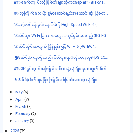
🔐✨စမက်ကျပြီးလုံခြုံစိတ်ချရတဲ့ကင်မရာ 🔐✨ 🔒Hikvis...
🌐✨လူကြိုက်များပြီး စွမ်းဆောင်ရည်အကောင်းဆုံးဖြစ်တဲ...
🚀သင့်လုပ်ငန်းခွင်၊ နေအိမ်ကို High-Speed Wi-Fi 6 (...
🚀အိမ်သုံး Wi-Fi ပြဿနာတွေ အကုန်ရှင်းပေးမည့် (RG-EG...
🚀 အိမ်တိုင်းအတွက် မြန်နှုန်းမြင့် Wi-Fi 6 (RG-EW1...
🏠🔒အိမ်မှာ လူမရှိလည်း စိတ်ပူစရာမလိုတော့ဘူး!(DS-2C...
🔐✨3K ရုပ်ထွက်အကြည်လင်ဆုံးနဲ့ လုံခြုံရေးအတွက် စိတ်...
🌟🌟ခိုင်ခံ့စိတ်ချရပြီး ကြည်လင်ပြတ်သားတဲ့ လုံခြုံရ...
►
May
(6)
►
April
(7)
►
March
(7)
►
February
(7)
►
January
(3)
►
2025
(79)