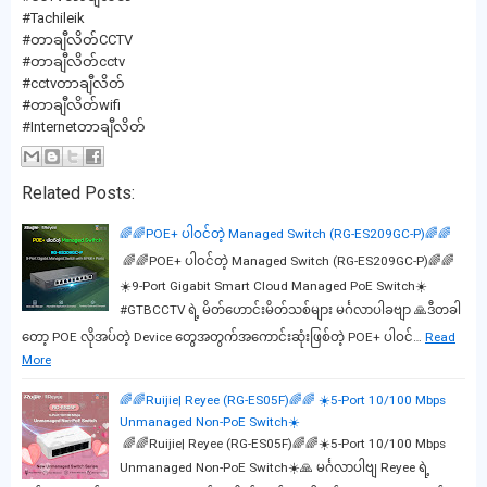
#Tachileik
#တာချီလိတ်CCTV
#တာချီလိတ်cctv
#cctvတာချီလိတ်
#တာချီလိတ်wifi
#Internetတာချီလိတ်
Related Posts:
🌈🌈POE+ ပါဝင်တဲ့ Managed Switch (RG-ES209GC-P)🌈🌈
🌈🌈POE+ ပါဝင်တဲ့ Managed Switch (RG-ES209GC-P)🌈🌈
☀️9-Port Gigabit Smart Cloud Managed PoE Switch☀️
#GTBCCTV ရဲ့ မိတ်ဟောင်းမိတ်သစ်များ မင်္ဂလာပါခဗျာ 🙏ဒီတခါ
တော့ POE လိုအပ်တဲ့ Device တွေအတွက်အကောင်းဆုံးဖြစ်တဲ့ POE+ ပါဝင်…
Read
More
🌈🌈Ruijie| Reyee (RG-ES05F)🌈🌈 ☀️5-Port 10/100 Mbps
Unmanaged Non-PoE Switch☀️
🌈🌈Ruijie| Reyee (RG-ES05F)🌈🌈☀️5-Port 10/100 Mbps
Unmanaged Non-PoE Switch☀️🙏 မင်္ဂလာပါဗျ Reyee ရဲ့