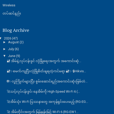
Wireless
တပ်ဆင်နည်း
Blog Archive
▼
2026
(47)
►
August
(2)
►
July
(6)
▼
June
(9)
🔐 အိမ်နဲ့ လုပ်ငန်းခွင် လုံခြုံရေးအတွက် အကောင်းဆုံ...
🔐✨စမက်ကျပြီးလုံခြုံစိတ်ချရတဲ့ကင်မရာ 🔐✨ 🔒Hikvis...
🌐✨လူကြိုက်များပြီး စွမ်းဆောင်ရည်အကောင်းဆုံးဖြစ်တဲ...
🚀သင့်လုပ်ငန်းခွင်၊ နေအိမ်ကို High-Speed Wi-Fi 6 (...
🚀အိမ်သုံး Wi-Fi ပြဿနာတွေ အကုန်ရှင်းပေးမည့် (RG-EG...
🚀 အိမ်တိုင်းအတွက် မြန်နှုန်းမြင့် Wi-Fi 6 (RG-EW1...