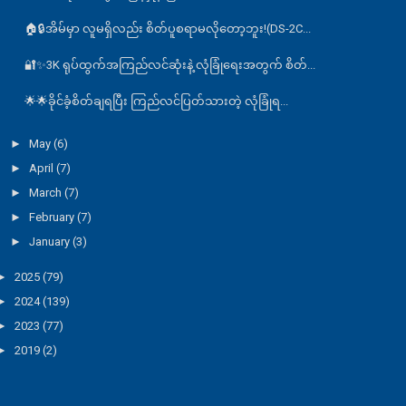
🏠🔒အိမ်မှာ လူမရှိလည်း စိတ်ပူစရာမလိုတော့ဘူး!(DS-2C...
🔐✨3K ရုပ်ထွက်အကြည်လင်ဆုံးနဲ့ လုံခြုံရေးအတွက် စိတ်...
🌟🌟ခိုင်ခံ့စိတ်ချရပြီး ကြည်လင်ပြတ်သားတဲ့ လုံခြုံရ...
►
May
(6)
►
April
(7)
►
March
(7)
►
February
(7)
►
January
(3)
►
2025
(79)
►
2024
(139)
►
2023
(77)
►
2019
(2)