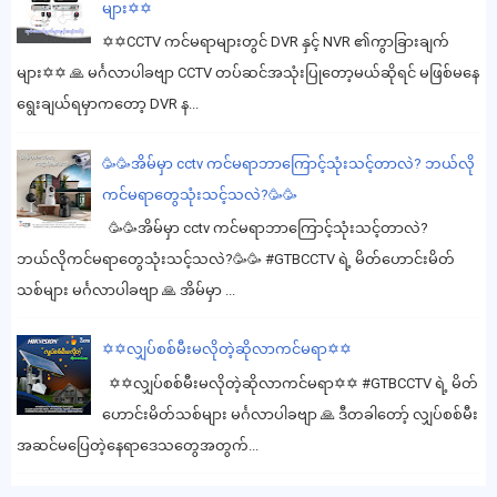
များ✡️✡️
✡️✡️CCTV ကင်မရာများတွင် DVR နှင့် NVR ၏ကွာခြားချက်
များ✡️✡️ 🙏 မင်္ဂလာပါခဗျာ CCTV တပ်ဆင်အသုံးပြုတော့မယ်ဆိုရင် မဖြစ်မနေ
ရွေးချယ်ရမှာကတော့ DVR န...
🥳🥳အိမ်မှာ cctv ကင်မရာဘာကြောင့်သုံးသင့်တာလဲ? ဘယ်လို
ကင်မရာတွေသုံးသင့်သလဲ?🥳🥳
🥳🥳အိမ်မှာ cctv ကင်မရာဘာကြောင့်သုံးသင့်တာလဲ?
ဘယ်လိုကင်မရာတွေသုံးသင့်သလဲ?🥳🥳 #GTBCCTV ရဲ့ မိတ်ဟောင်းမိတ်
သစ်များ မင်္ဂလာပါခဗျာ 🙏 အိမ်မှာ ...
✡️✡️လျှပ်စစ်မီးမလိုတဲ့ဆိုလာကင်မရာ✡️✡️
✡️✡️လျှပ်စစ်မီးမလိုတဲ့ဆိုလာကင်မရာ✡️✡️ #GTBCCTV ရဲ့ မိတ်
ဟောင်းမိတ်သစ်များ မင်္ဂလာပါခဗျာ 🙏 ဒီတခါတော့် လျှပ်စစ်မီး
အဆင်မပြေတဲ့နေရာဒေသတွေအတွက်...