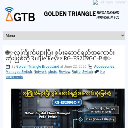
🌐✨လူကြိုက်များပြီး စွမ်းဆောင်ရည်အကောင်း
ဆုံးဖြစ်တဲ့ Ruijie Reyee RG-ES209GC-P 🌐✨
By
Golden Triangle Broadband
at June 22, 2026
Accessories
,
Managed Switch
,
Network
,
photo
,
Review
,
Ruijie
,
Switch
No
comments