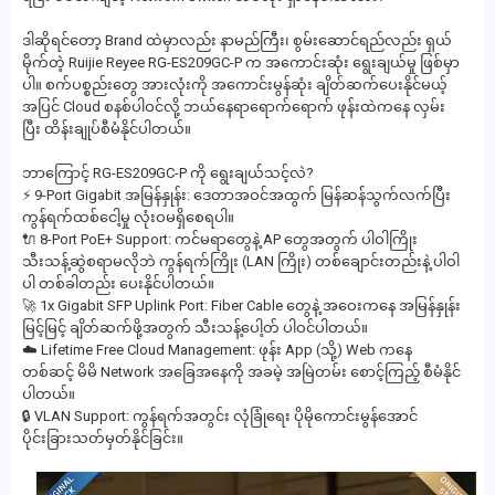
ဒါဆိုရင်တော့ Brand ထဲမှာလည်း နာမည်ကြီး၊ စွမ်းဆောင်ရည်လည်း ရှယ်
မိုက်တဲ့ Ruijie Reyee RG-ES209GC-P က အကောင်းဆုံး ရွေးချယ်မှု ဖြစ်မှာ
ပါ။ စက်ပစ္စည်းတွေ အားလုံးကို အကောင်းမွန်ဆုံး ချိတ်ဆက်ပေးနိုင်မယ့်
အပြင် Cloud စနစ်ပါဝင်လို့ ဘယ်နေရာရောက်ရောက် ဖုန်းထဲကနေ လှမ်း
ပြီး ထိန်းချုပ်စီမံနိုင်ပါတယ်။
ဘာကြောင့် RG-ES209GC-P ကို ရွေးချယ်သင့်လဲ?
⚡ 9-Port Gigabit အမြန်နှုန်း: ဒေတာအဝင်အထွက် မြန်ဆန်သွက်လက်ပြီး
ကွန်ရက်ထစ်ငေါ့မှု လုံးဝမရှိစေရပါ။
🔌 8-Port PoE+ Support: ကင်မရာတွေနဲ့ AP တွေအတွက် ပါဝါကြိုး
သီးသန့်ဆွဲစရာမလိုဘဲ ကွန်ရက်ကြိုး (LAN ကြိုး) တစ်ချောင်းတည်းနဲ့ ပါဝါ
ပါ တစ်ခါတည်း ပေးနိုင်ပါတယ်။
🚀 1x Gigabit SFP Uplink Port: Fiber Cable တွေနဲ့ အဝေးကနေ အမြန်နှုန်း
မြင့်မြင့် ချိတ်ဆက်ဖို့အတွက် သီးသန့်ပေါ့တ် ပါဝင်ပါတယ်။
☁️ Lifetime Free Cloud Management: ဖုန်း App (သို့) Web ကနေ
တစ်ဆင့် မိမိ Network အခြေအနေကို အခမဲ့ အမြဲတမ်း စောင့်ကြည့် စီမံနိုင်
ပါတယ်။
🔒 VLAN Support: ကွန်ရက်အတွင်း လုံခြုံရေး ပိုမိုကောင်းမွန်အောင်
ပိုင်းခြားသတ်မှတ်နိုင်ခြင်း။