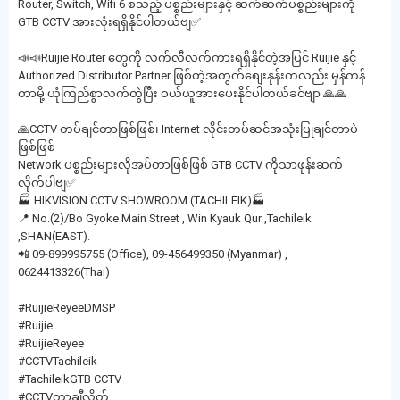
Router, Switch, Wifi 6 စသည့် ပစ္စည်းများနှင့် ဆက်ဆက်ပစ္စည်းများကို
GTB CCTV အားလုံးရရှိနိုင်ပါတယ်ဗျ✅
📣📣Ruijie Router တွေကို လက်လီလက်ကားရရှိနိုင်တဲ့အပြင် Ruijie နှင့်
Authorized Distributor Partner ဖြစ်တဲ့အတွက်စျေးနုန်းကလည်း မှန်ကန်
တာမို့ ယုံကြည်စွာလက်တွဲပြီး ဝယ်ယူအားပေးနိုင်ပါတယ်ခင်ဗျာ 🙏🙏
🙏CCTV တပ်ချင်တာဖြစ်ဖြစ်၊ Internet လိုင်းတပ်ဆင်အသုံးပြုချင်တာပဲ
ဖြစ်ဖြစ်
Network ပစ္စည်းများလိုအပ်တာဖြစ်ဖြစ် GTB CCTV ကိုသာဖုန်းဆက်
လိုက်ပါဗျ✅
🏭 HIKVISION CCTV SHOWROOM (TACHILEIK)🏭
📍 No.(2)/Bo Gyoke Main Street , Win Kyauk Qur ,Tachileik
,SHAN(EAST).
📲 09-899995755 (Office), 09-456499350 (Myanmar) ,
0624413326(Thai)
#RuijieReyeeDMSP
#Ruijie
#RuijieReyee
#CCTVTachileik
#TachileikGTB CCTV
#CCTVတာချီလိတ်