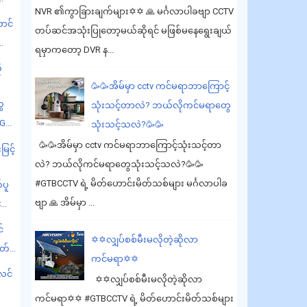
NVR ၏ကွာခြားချက်များ✡️✡️ 🙏 မင်္ဂလာပါခဗျာ CCTV
ောင်
တပ်ဆင်အသုံးပြုတော့မယ်ဆိုရင် မဖြစ်မနေရွေးချယ်
.
ရမှာကတော့ DVR န...
ု
🥳🥳အိမ်မှာ cctv ကင်မရာဘာကြောင့်
ွေ
သုံးသင့်တာလဲ? ဘယ်လိုကင်မရာတွေ
G...
သုံးသင့်သလဲ?🥳🥳
🥳🥳အိမ်မှာ cctv ကင်မရာဘာကြောင့်သုံးသင့်တာ
မြင့်
လဲ? ဘယ်လိုကင်မရာတွေသုံးသင့်သလဲ?🥳🥳
#GTBCCTV ရဲ့ မိတ်ဟောင်းမိတ်သစ်များ မင်္ဂလာပါခ
်ပူ
ဗျာ 🙏 အိမ်မှာ ...
..
်
✡️✡️လျှပ်စစ်မီးမလိုတဲ့ဆိုလာ
တ်...
ကင်မရာ✡️✡️
်လင်
✡️✡️လျှပ်စစ်မီးမလိုတဲ့ဆိုလာ
ကင်မရာ✡️✡️ #GTBCCTV ရဲ့ မိတ်ဟောင်းမိတ်သစ်များ