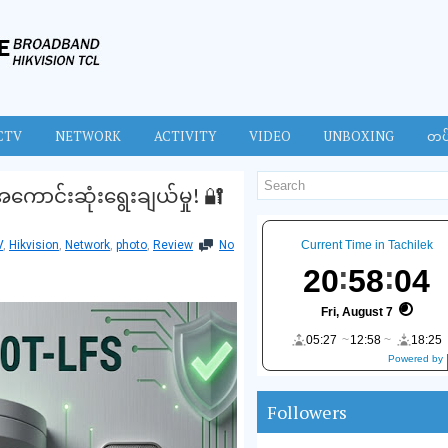
CTV
NETWORK
ACTIVITY
VIDEO
UNBOXING
တပ
 အကောင်းဆုံးရွေးချယ်မှု! 🔐
V
,
Hikvision
,
Network
,
photo
,
Review
No
Current Time in Tachilek
20
58
05
Fri, August 7
05:27
12:58
18:25
Powered by
DaysPedia.c
om
Followers