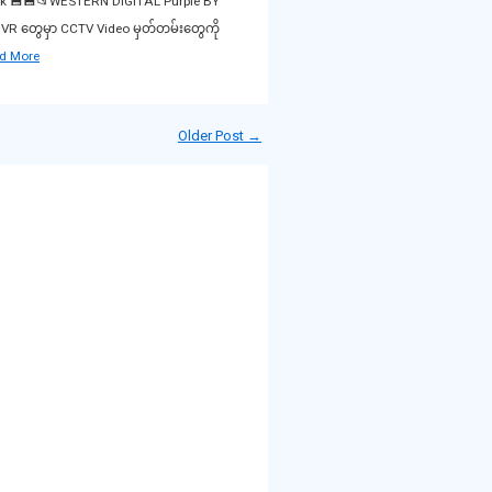
isk 💾💾📂WESTERN DIGITAL Purple BY
R, DVR တွေမှာ CCTV Video မှတ်တမ်းတွေကို
d More
Older Post →