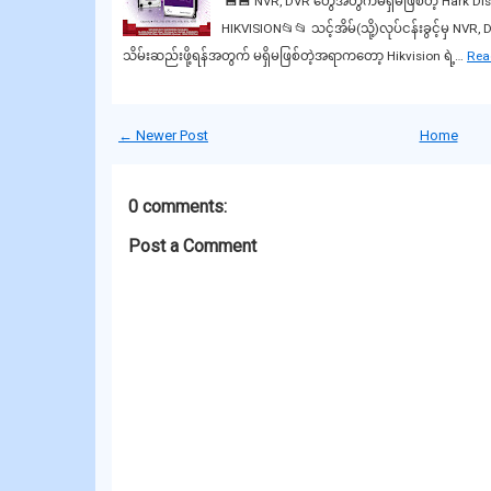
💾💾 NVR, DVR တွေအတွက်မရှိမဖြစ်တဲ့ Hark D
HIKVISION📂📂 သင့်အိမ်(သို့)လုပ်ငန်းခွင့်မှ NV
သိမ်းဆည်းဖို့ရန်အတွက် မရှိမဖြစ်တဲ့အရာကတော့ Hikvision ရဲ့…
Rea
← Newer Post
Home
0 comments:
Post a Comment