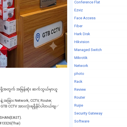
Conference Flat
Ezviz
Face Access
Fiber
Hark Disk
Hikvision
Managed Switch
Mikrotik
Network
photo
Rack
ိတ်ချရဖို့အတွက် အမြန်ဆုံး ဆက်သွယ်မှာယူ
Review
Router
့ အခြား Network, CCTV, Router,
Ruijie
ို GTB CCTV အားလုံးရရှိနိုင်ပါတယ်ဗျ✅
Security Gateway
k ,SHAN(EAST).
Software
413326(Thai)