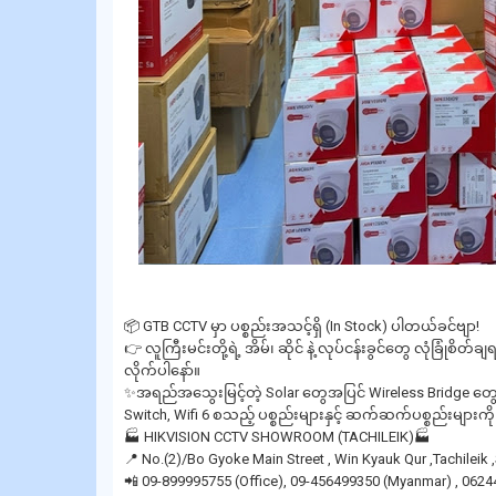
📦 GTB CCTV မှာ ပစ္စည်းအသင့်ရှိ (In Stock) ပါတယ်ခင်ဗျာ!
👉 လူကြီးမင်းတို့ရဲ့ အိမ်၊ ဆိုင် နဲ့ လုပ်ငန်းခွင်တွေ လုံခြုံစ
လိုက်ပါနော်။
✨အရည်အသွေးမြင့်တဲ့ Solar တွေအပြင် Wireless Bridge တွေနဲ
Switch, Wifi 6 စသည့် ပစ္စည်းများနှင့် ဆက်ဆက်ပစ္စည်းများက
🏭 HIKVISION CCTV SHOWROOM (TACHILEIK)🏭
📍 No.(2)/Bo Gyoke Main Street , Win Kyauk Qur ,Tachilei
📲 09-899995755 (Office), 09-456499350 (Myanmar) , 0624