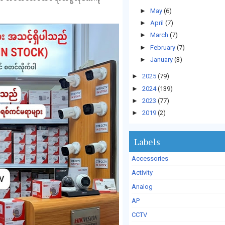
►
May
(6)
►
April
(7)
►
March
(7)
►
February
(7)
►
January
(3)
►
2025
(79)
►
2024
(139)
►
2023
(77)
►
2019
(2)
Labels
Accessories
Activity
Analog
AP
CCTV