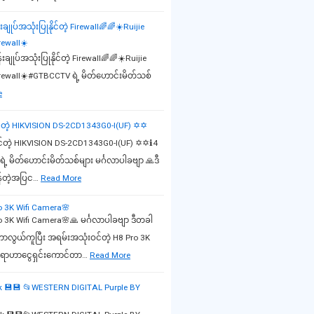
ချုပ်အသုံးပြုနိုင်တဲ့ Firewall🌈🌈☀️Ruijie
ewall☀️
ချုပ်အသုံးပြုနိုင်တဲ့ Firewall🌈🌈☀️Ruijie
ewall☀️#GTBCCTV ရဲ့ မိတ်ဟောင်းမိတ်သစ်
e
င်တဲ့ HIKVISION DS-2CD1343G0-I(UF) ✡✡
င်တဲ့ HIKVISION DS-2CD1343G0-I(UF) ✡✡ℹ4
 မိတ်ဟောင်းမိတ်သစ်များ မင်္ဂလာပါခဗျာ 🙏ဒီ
န်တဲ့အပြင…
Read More
 3K Wifi Camera🌸
K Wifi Camera🌸🙏 မင်္ဂလာပါခဗျာ ဒီတခါ
လွယ်ကူပြီး အရမ်းအသုံးဝင်တဲ့ H8 Pro 3K
်မရာဟာငွေရှင်းကောင်တာ…
Read More
sk 💾💾 📂WESTERN DIGITAL Purple BY