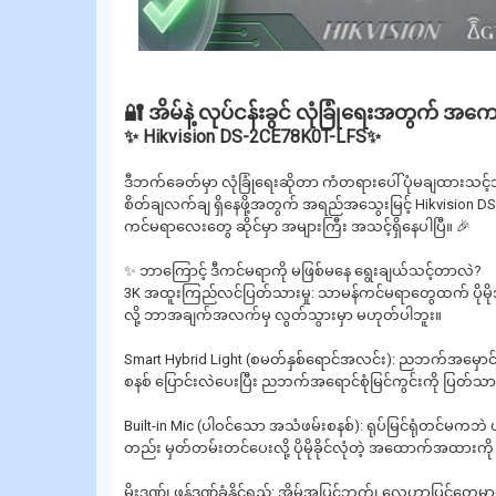
🔐 အိမ်နဲ့ လုပ်ငန်းခွင် လုံခြုံရေးအတွက် အကော
✨ Hikvision DS-2CE78K0T-LFS✨
ဒီဘက်ခေတ်မှာ လုံခြုံရေးဆိုတာ ကံတရားပေါ် ပုံမချထားသင့်ဘ
စိတ်ချလက်ချ ရှိနေဖို့အတွက် အရည်အသွေးမြင့် Hikvision DS
ကင်မရာလေးတွေ ဆိုင်မှာ အများကြီး အသင့်ရှိနေပါပြီ။ 🎉
✨ ဘာကြောင့် ဒီကင်မရာကို မဖြစ်မနေ ရွေးချယ်သင့်တာလဲ?
3K အထူးကြည်လင်ပြတ်သားမှု: သာမန်ကင်မရာတွေထက် ပိုမိုအသေး
လို့ ဘာအချက်အလက်မှ လွတ်သွားမှာ မဟုတ်ပါဘူး။
Smart Hybrid Light (စမတ်နှစ်ရောင်အလင်း): ညဘက်အမှောင
စနစ် ပြောင်းလဲပေးပြီး ညဘက်အရောင်စုံမြင်ကွင်းကို ပြတ်သားစ
Built-in Mic (ပါဝင်သော အသံဖမ်းစနစ်): ရုပ်မြင်ရုံတင်မကဘ
တည်း မှတ်တမ်းတင်ပေးလို့ ပိုမိုခိုင်လုံတဲ့ အထောက်အထားကိ
မိုးဒဏ်၊ ဖုန်ဒဏ်ခံနိုင်ရည်: အိမ်အပြင်ဘက်၊ လေဟာပြင်တွေ