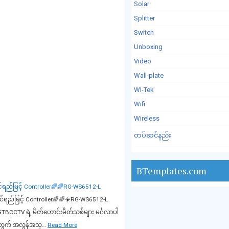
Solar
Splitter
Switch
Unboxing
Video
Wall-plate
WI-Tek
Wifi
Wireless
တပ်ဆင်နည်း
BTemplates.com
်ရည်မြင့် Controller🌈🌈RG-WS6512-L
်ရည်မြင့် Controller🌈🌈☀️RG-WS6512-L
TBCCTV ရဲ့ မိတ်ဟောင်းမိတ်သစ်များ မင်္ဂလာပါ
အတွက် အလွန်အသု…
Read More