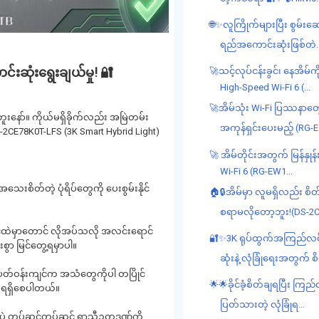
🌐✨လူကြိုက်များပြီး စွမ်းဆ
ရည်အကောင်းဆုံးဖြစ်တဲ..
င်းဆုံးရွေးချယ်မှု! 🔐
🚀သင့်လုပ်ငန်းခွင်၊ နေအိမ်ကိ
High-Speed Wi-Fi 6 (...
🚀အိမ်သုံး Wi-Fi ပြဿနာတ
ူးနော်။ ကိုယ်မရှိခိုက်လည်း အမြဲတမ်း
အကုန်ရှင်းပေးမည့် (RG-E
-2CE78K0T-LFS (3K Smart Hybrid Light)
🚀 အိမ်တိုင်းအတွက် မြန်နှုန်း
Wi-Fi 6 (RG-EW1...
စိတ်တဲ့ ပုံရိပ်တွေကို ပေးစွမ်းနိုင်
🏠🔒အိမ်မှာ လူမရှိလည်း စိတ
စရာမလိုတော့ဘူး!(DS-2C.
်ထဲမှာတောင် လိုအပ်သလို အလင်းရောင်
🔐✨3K ရုပ်ထွက်အကြည်လင
ွာ မြင်တွေ့ရမှာပါ။
ဆုံးနဲ့ လုံခြုံရေးအတွက် စိ
ဲ ပတ်ဝန်းကျင်က အသံတွေကိုပါ တပြိုင်
🌟🌟ခိုင်ခံ့စိတ်ချရပြီး ကြည
ု ရရှိစေပါတယ်။
ပြတ်သားတဲ့ လုံခြုံရ...
မှာပဲ တပ်ဆင်တပ်ဆင် ရာသီဥတုဒဏ်ကို