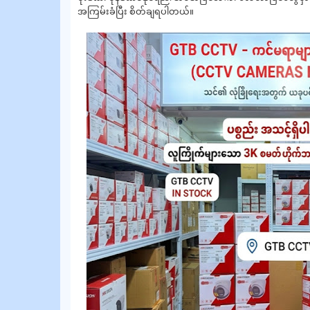
အကြမ်းခံပြီး စိတ်ချရပါတယ်။