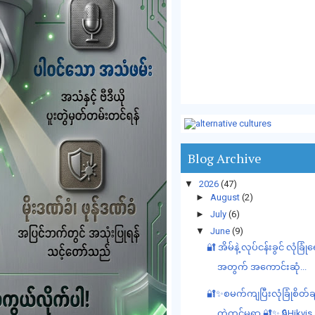
Blog Archive
▼
2026
(47)
►
August
(2)
►
July
(6)
▼
June
(9)
🔐 အိမ်နဲ့ လုပ်ငန်းခွင် လုံခြုံ
အတွက် အကောင်းဆုံ...
🔐✨စမက်ကျပြီးလုံခြုံစိတ်
တဲ့ကင်မရာ 🔐✨ 🔒Hikvis..