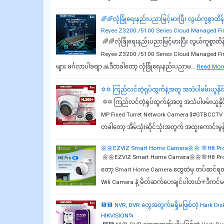
🌈🌈လုံခြုံရေးနည်းပညာမြင့်မားပြီး လွယ်ကူစွာထိန်း
Reyee Z3200 /5100 Series Cloud Managed Fir
🌈🌈လုံခြုံရေးနည်းပညာမြင့်မားပြီး လွယ်ကူစွာထိန်း
Reyee Z3200 /5100 Series Cloud Managed Fir
များ မင်္ဂလာပါခဗျာ 🙏ဒီတခါတော့ လုံခြုံရေးနည်းပညာမ…
Read Mor
✡✡ ကြည်လင်တဲ့ရုပ်ထွက်နဲ့အတူ အသံပါဖမ်းယူနို
✡✡ ကြည်လင်တဲ့ရုပ်ထွက်နဲ့အတူ အသံပါဖမ်းယူနို
MP Fixed Turret Network Camera ℹ#GTBCCTV ရဲ့
တခါတော့ အိမ်သုံးဆိုင်သုံးအတွက် အထူးကောင်းမွ
🌼🌼EZVIZ Smart Home Camera🌼🌼 🌸H8 Pro
🌼🌼EZVIZ Smart Home Camera🌼🌼🌸H8 Pro 3
တော့ Smart Home Camer‌a တွေထဲမှ တပ်ဆင်ရတာ
Wifi Camera နဲ့ မိတ်ဆက်ပေးချင်ပါတယ်✳️ဒီကင
💾💾 NVR, DVR တွေအတွက်မရှိမဖြစ်တဲ့ Hark Di
HIKVISION📂