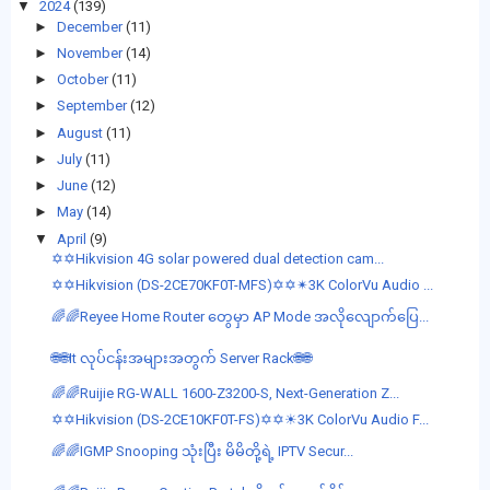
▼
2024
(139)
►
December
(11)
►
November
(14)
►
October
(11)
►
September
(12)
►
August
(11)
►
July
(11)
►
June
(12)
►
May
(14)
▼
April
(9)
✡️✡️Hikvision 4G solar powered dual detection cam...
✡✡Hikvision (DS-2CE70KF0T-MFS)✡✡✴3K ColorVu Audio ...
🌈🌈Reyee Home Router တွေမှာ AP Mode အလိုလျောက်ပြေ...
🌐🌐It လုပ်ငန်းအများအတွက် Server Rack🌐🌐
🌈🌈Ruijie RG-WALL 1600-Z3200-S, Next-Generation Z...
✡✡Hikvision (DS-2CE10KF0T-FS)✡✡☀3K ColorVu Audio F...
🌈🌈IGMP Snooping သုံးပြီး မိမိတို့ရဲ့ IPTV Secur...