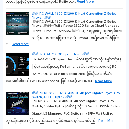
တယ်.. ပြီးခဲ့တဲ့ ပို့စ်မှာ ပြောခဲ့သလိုပါပဲ Ruijie ဟာ…
Read More
🌈🌈 RG-WALL 1600-Z3200-S, Next-Generation Z Series
Firewall 🌈🌈
🌈🌈RG-WALL 1600-Z3200-S, Next-Generation Z Series
Firewall🌈🌈🆒Ruijie Reyee Z3200 Series Cloud Managed
Firewall Product Overview 🆒✅ Ruijie ကုမ္ပဏီမှ ထုတ်လုပ်ထား
သည့် NTOS အသုံးပြုထားသည့် Firewall အမျိုးအစားဖြစ်ခြင်း
✅…
Read More
🌈🌈[ RG-RAP52-OD Speed Test ] 🌈🌈
[ RG-RAP52-OD Speed Test ] မိတ်ဆွေတို့ အားလုံး မျှော်လင့်နေ
ကြတဲ့ သေးပြီးတော့ Performance ပိုင်း အရမ်းကောင်းတဲ့ RG-
RAP52-OD #real #throughput #test ဗွီဒီယိုလေး ဖန်တီး
ပေးလိုက်ပါတယ်။ Wi-Fi5 Outdoor AP ဖြစ်ပေမယ့် Wi-Fi5 ou…
Read More
🌈🌈RG-NBS5200-48GT4XS-UP, 48-port Gigabit Layer 3 PoE
Switch, 4 SFP+ Uplink 🌈🌈
RG-NBS5200-48GT4XS-UP, 48-port Gigabit Layer 3 PoE
Switch, 4 SFP+ Uplink [လုပ်ငန်းသုံး L3 Switch အသစ်] 48 Port
Gigabit L3 Managed PoE Switch ၊ 4xSFP+ Port Uplink
လုပ်ငန်းသုံးအဆင့်မီ အရည်အသွေး မြင့်မားသော စွမ်းဆောင်ရည်…
Read More