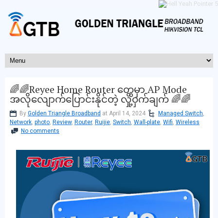
🌈🌈Reyee Home Router တွေမှာ AP Mode
အလိုလျောက်ပြောင်းနိုင်တဲ့ လှို့ဝှက်ချက် 🌈🌈
By
Golden Triangle Broadband
at April 14, 2024
Managed Switch
,
Network
,
photo
,
Review
,
Router
,
Ruijie
,
Switch
,
Wall-plate
,
Wifi
,
Wireless
No comments