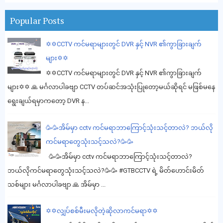
Popular Posts
✡️✡️CCTV ကင်မရာများတွင် DVR နှင့် NVR ၏ကွာခြားချက်
များ✡️✡️
✡️✡️CCTV ကင်မရာများတွင် DVR နှင့် NVR ၏ကွာခြားချက်
များ✡️✡️ 🙏 မင်္ဂလာပါခဗျာ CCTV တပ်ဆင်အသုံးပြုတော့မယ်ဆိုရင် မဖြစ်မနေ
ရွေးချယ်ရမှာကတော့ DVR န...
🥳🥳အိမ်မှာ cctv ကင်မရာဘာကြောင့်သုံးသင့်တာလဲ? ဘယ်လို
ကင်မရာတွေသုံးသင့်သလဲ?🥳🥳
🥳🥳အိမ်မှာ cctv ကင်မရာဘာကြောင့်သုံးသင့်တာလဲ?
ဘယ်လိုကင်မရာတွေသုံးသင့်သလဲ?🥳🥳 #GTBCCTV ရဲ့ မိတ်ဟောင်းမိတ်
သစ်များ မင်္ဂလာပါခဗျာ 🙏 အိမ်မှာ ...
✡️✡️လျှပ်စစ်မီးမလိုတဲ့ဆိုလာကင်မရာ✡️✡️