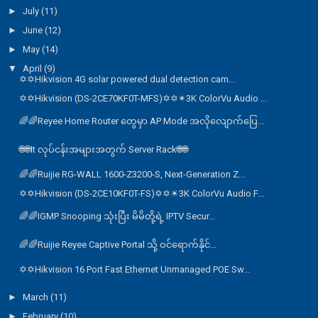
►
July
(11)
►
June
(12)
►
May
(14)
▼
April
(9)
✡️✡️Hikvision 4G solar powered dual detection cam...
✡✡Hikvision (DS-2CE70KF0T-MFS)✡✡✴3K ColorVu Audio ...
🌈🌈Reyee Home Router တွေမှာ AP Mode အလိုလျောက်ပြေ...
🌐🌐It လုပ်ငန်းအများအတွက် Server Rack🌐🌐
🌈🌈Ruijie RG-WALL 1600-Z3200-S, Next-Generation Z...
✡✡Hikvision (DS-2CE10KF0T-FS)✡✡☀3K ColorVu Audio F...
🌈🌈IGMP Snooping သုံးပြီး မိမိတို့ရဲ့ IPTV Secur...
🌈🌈Ruijie Reyee Captive Portal သို့ ဝင်ရောက်နိုင်...
✡✡Hikvision 16 Port Fast Ethernet Unmanaged POE Sw...
►
March
(11)
►
February
(10)