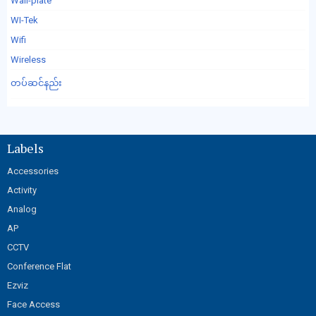
Wall-plate
WI-Tek
Wifi
Wireless
တပ်ဆင်နည်း
Labels
Accessories
Activity
Analog
AP
CCTV
Conference Flat
Ezviz
Face Access