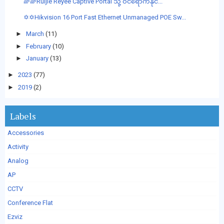
🌈🌈Ruijie Reyee Captive Portal သို့ ဝင်ရောက်နိုင်...
✡✡Hikvision 16 Port Fast Ethernet Unmanaged POE Sw...
►
March
(11)
►
February
(10)
►
January
(13)
►
2023
(77)
►
2019
(2)
Labels
Accessories
Activity
Analog
AP
CCTV
Conference Flat
Ezviz