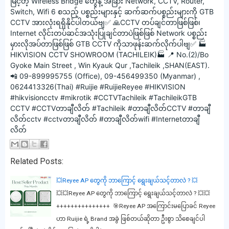
မြင့်တဲ့ Wireless Bridge တွေနဲ့ အခြား Network, CCTV, Router,
Switch, Wifi 6 စသည့် ပစ္စည်းများနှင့် ဆက်ဆက်ပစ္စည်းများကို GTB
CCTV အားလုံးရရှိနိုင်ပါတယ်ဗျ✅ 🙏CCTV တပ်ချင်တာဖြစ်ဖြစ်၊
Internet လိုင်းတပ်ဆင်အသုံးပြုချင်တာပဲဖြစ်ဖြစ် Network ပစ္စည်း
မှားလိုအပ်တာဖြစ်ဖြစ် GTB CCTV ကိုသာဖုန်းဆက်လိုက်ပါဗျ✅ 🏭
HIKVISION CCTV SHOWROOM (TACHILEIK)🏭 📍 No.(2)/Bo
Gyoke Main Street , Win Kyauk Qur ,Tachileik ,SHAN(EAST).
📲 09-899995755 (Office), 09-456499350 (Myanmar) ,
0624413326(Thai) #Ruijie #RuijieReyee #HIKVISION
#hikvisioncctv #mikrotik #CCTVTachileik #TachileikGTB
CCTV #CCTVတာချီလိတ် #Tachileik #တာချီလိတ်CCTV #တာချီ
လိတ်cctv #cctvတာချီလိတ် #တာချီလိတ်wifi #Internetတာချီ
လိတ်
Related Posts:
💥Reyee AP တွေကို ဘာကြောင့် ရွေးချယ်သင့်တာလဲ ? 💥
💥💥Reyee AP တွေကို ဘာကြောင့် ရွေးချယ်သင့်တာလဲ ? 💥💥
+++++++++++++++ 🎯Reyee AP အကြောင်းမပြောခင် Reyee
ဟာ Ruijie ရဲ့ Brand အခွဲ ဖြစ်တယ်ဆိုတာ ဦးစွာ သိစေချင်ပါ