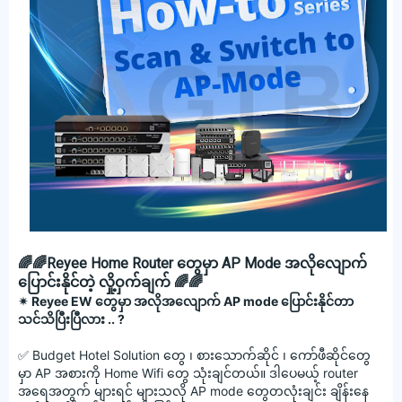
🌈🌈Reyee Home Router တွေမှာ AP Mode အလိုလျောက်
ပြောင်းနိုင်တဲ့ လှို့ဝှက်ချက် 🌈🌈
✴ Reyee EW တွေမှာ အလိုအလျောက် AP mode ပြောင်းနိုင်တာ
သင်သိပြီးပြီလား .. ?
✅ Budget Hotel Solution တွေ ၊ စားသောက်ဆိုင် ၊ ကော်ဖီဆိုင်တွေ
မှာ AP အစားကို Home Wifi တွေ သုံးချင်တယ်။ ဒါပေမယ့် router
အရေအတွက် များရင် များသလို AP mode တွေတလုံးချင်း ချိန်းနေ