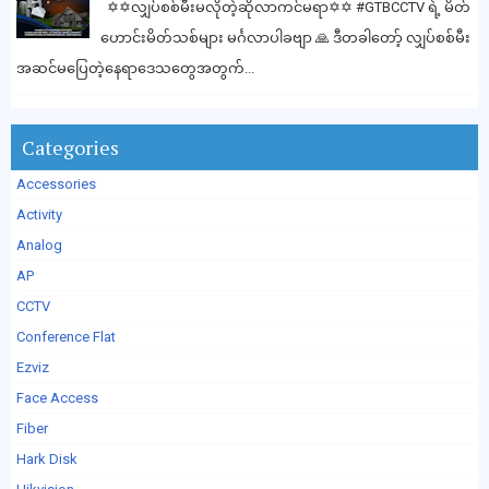
✡️✡️လျှပ်စစ်မီးမလိုတဲ့ဆိုလာကင်မရာ✡️✡️ #GTBCCTV ရဲ့ မိတ်
ဟောင်းမိတ်သစ်များ မင်္ဂလာပါခဗျာ 🙏 ဒီတခါတော့် လျှပ်စစ်မီး
အဆင်မပြေတဲ့နေရာဒေသတွေအတွက်...
Categories
Accessories
Activity
Analog
AP
CCTV
Conference Flat
Ezviz
Face Access
Fiber
Hark Disk