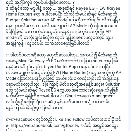
ရလို့ အချိန်ကုန် လူပင်ပမ်းဖြစ်နေလား.. ?
ဒါဆိုရင်တော့ မပူပါနဲ့ တော့ … အခုဆိုရင် Reyee EG + EW (Reyee
Home Router) တွေ ပေါင်းစပ်ပြီး သုံးလိုက်မယ်ဆိုရင် မိတ်ဆွေတို့
Budget Solution တွေမှာ AP mode တွေကို တလုံးချင်း လိုက် ချိန်း
နေစရာမလိုတော့ဘဲ အလိုအလျောက် AP Mode ကို ပြောင်းလဲပေး
နိုင်ပြီဖြစ်ပါတယ် ။ မိတ်ဆွေတို့အနေနဲ့ အရင်တုန်းကလိုမျိုး AP
mode ကို တလုံးချင်းစီလုံးဝ လိုက် ချိန်းနေစရာမလိုတော့ပါဘူး။
အချိန်ကုန် ၊ လူပင်ပမ်း သက်သာစေမှာဖြစ်ပါတယ်။
✅ ဒါတင်ပဲလားဆိုတော့ မဟုတ်သေးပါဘူး.. အကယ်၍ မိတ်ဆွေတို့
အနေနဲ့ Main Gateway ကို EG မသုံးထားဘဲ အခြား router တခု ဖြစ်
နေခဲ့မယ်ဆိုရင်လည်း Reyee Router App ကနေ ဝင်ရောက်ပြီး
ကလစ် ၁ချက် နှိပ်လိုက်ယုံနဲ့ EW ( Home Router) တွေအားလုံးကို AP
Mode ပြောင်းပေးနိုင်မှာဖြစ်ပါတယ်။ လုံးဝ တလုံးချင်း လိုက်ချိန်းနေ
စရာမလိုတော့ပါဘူး.. ဒါ့ကြောင့် မိတ်ဆွေတို့အနေနဲ့ budget Solution
တွေ သုံးမယ်ဆိုရင် Reyee EG တွေဟာ အကောင်းဆုံးရွေချယ်မှုဖြစ်
မယ်ဆိုတာ ရဲရဲကြီးအာမခံပါတယ်။ Cloud ကနေလဲ managment
လုပ်လို့ရဦးမှာဖြစ်ပြီး အာမခံ ၃ နှစ်အထိပေးထားလို့ သက်တမ်း
ရှည်ကြာသုံးနိုင်ဦးမှာ ဖြစ်ပါတယ်။
👉👉Facebook တွင်လည်း Like and Follow လုပ်ထားပေးပါဦးခင်
ဗျ https://web.facebook.com/gtbcctv/ ✨ဒီလို အရည်အသွေး