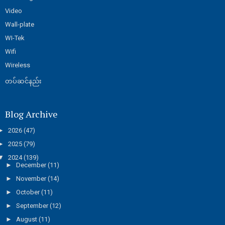
Video
Wall-plate
WI-Tek
Wifi
Wireless
တပ်ဆင်နည်း
Blog Archive
►
2026
(47)
►
2025
(79)
▼
2024
(139)
►
December
(11)
►
November
(14)
►
October
(11)
►
September
(12)
►
August
(11)