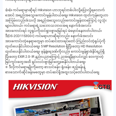
👍👍 ကင်မရာမှာဆိုရင် Hikvision ဟာဘုရင်တစ်ပါးလို့ပြောလို့ရလောက်
အောင် အရည်အသွေးကောင်းမွန်ပါတယ်ခဗျ၊ Hikvision ထုတ်ကုန်တွေဟာ
အကြမ်းလည်းခံသလို အရည်အသွေးလည်းကောင်းမွန်တာကြောင့် လူသုံး
များပါတယ်၊ ကင်မရာရဲ့သဘောသဘာဝအရ နောက်ခံအလင်း
အားကောင်းရင် လူရုပ်ကိုထင်ရှားစွာမမြင်ရပဲ မဲမှောင်နေတတ်ပါတယ်၊
ဒီ(DS-2CD1153G0-I) ကင်မရာဟာဆိုရင်လည်း နောက်ခံအလင်း
အားကောင်းတဲ့နေရာတွေမှာ တပ်ဆင်ထားရင်တော် ကြည်လင်တဲ့ရုပ်ပုံကို
ထုတ်ပေးနိုင်ပါတယ်ခဗျ၊ 5 MP Resolution ရှိပြီးတော့ HD Resolution
ထုတ်ပေးနိုင်ပါတယ်ခဗျ၊ ဖုန်နဲ့ရေဒဏ်ကိုလည်း ကောင်းမွန်စွာခံနိုင်ရည်ရှိ
ပြီးတော့ EXIR 2.0- IR နည်းပညာကြောင့် ညအချိန်မှာပင်လျှင် ဝေးကွာတဲ့
မြင်ကွင်းတွေအထိ ရှင်းလင်းစွာမြင်တွေ့စေနိုင်ပါတယ်ခဗျ၊
✳️ ဒီလိုကင်မရာမျိုးကိုတော့ စာသင်ခန်း၊ ရုံးခန်း၊ ဧည့်ခန်းနဲ့
စားသောက်ဆိုင်ခန်းမတွေမှာ တပ်ဆင်ဖို့အထူးသင့်တော်ပါတယ်ခဗျ