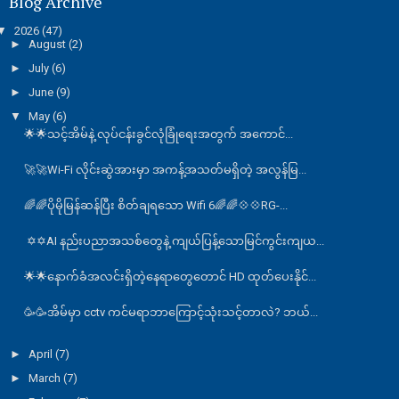
Blog Archive
▼
2026
(47)
►
August
(2)
►
July
(6)
►
June
(9)
▼
May
(6)
🌟🌟သင့်အိမ်နဲ့ လုပ်ငန်းခွင်လုံခြုံရေးအတွက် အကောင်...
🚀🚀Wi-Fi လိုင်းဆွဲအားမှာ အကန့်အသတ်မရှိတဲ့ အလွန်မြ...
🌈🌈ပိုမိုမြန်ဆန်ပြီး စိတ်ချရသော Wifi 6🌈🌈💠💠RG-...
✡️✡️AI နည်းပညာအသစ်တွေနဲ့ ကျယ်ပြန့်သောမြင်ကွင်းကျယ...
🌟🌟နောက်ခံအလင်းရှိတဲ့နေရာတွေတောင် HD ထုတ်ပေးနိုင်...
🥳🥳အိမ်မှာ cctv ကင်မရာဘာကြောင့်သုံးသင့်တာလဲ? ဘယ်...
►
April
(7)
►
March
(7)