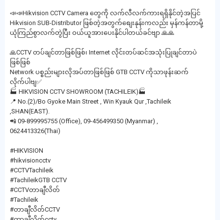
📣📣Hikvision CCTV Camera တွေကို လက်လီလက်ကားရရှိနိုင်တဲ့အပြင်
Hikvision SUB-Distributor ဖြစ်တဲ့အတွက်စျေးနုန်းကလည်း မှန်ကန်တာမို့
ယုံကြည်စွာလက်တွဲပြီး ဝယ်ယူအားပေးနိုင်ပါတယ်ခင်ဗျာ 🙏🙏
🙏CCTV တပ်ချင်တာဖြစ်ဖြစ်၊ Internet လိုင်းတပ်ဆင်အသုံးပြုချင်တာပဲ
ဖြစ်ဖြစ်
Network ပစ္စည်းများလိုအပ်တာဖြစ်ဖြစ် GTB CCTV ကိုသာဖုန်းဆက်
လိုက်ပါဗျ✅
🏭 HIKVISION CCTV SHOWROOM (TACHILEIK)🏭
📍 No.(2)/Bo Gyoke Main Street , Win Kyauk Qur ,Tachileik
,SHAN(EAST).
📲 09-899995755 (Office), 09-456499350 (Myanmar) ,
0624413326(Thai)
#HIKVISION
#hikvisioncctv
#CCTVTachileik
#TachileikGTB CCTV
#CCTVတာချီလိတ်
#Tachileik
#တာချီလိတ်CCTV
#တာချီလိတ်cctv