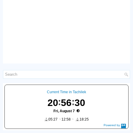
Current Time in Tachilek
20
56
31
Fri, August 7
05:27
12:58
18:25
Powered by
DaysPedia.c
om