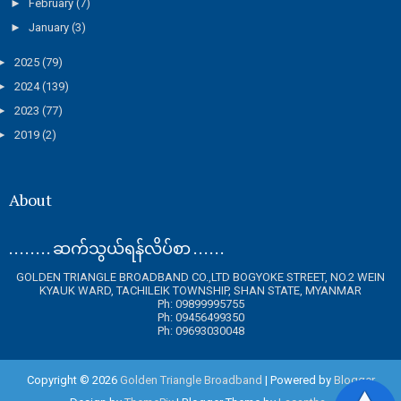
►
February
(7)
►
January
(3)
►
2025
(79)
►
2024
(139)
►
2023
(77)
►
2019
(2)
About
. . . . . . . . ဆက်သွယ်ရန်လိပ်စာ . . . . . .
GOLDEN TRIANGLE BROADBAND CO.,LTD BOGYOKE STREET, NO.2 WEIN
KYAUK WARD, TACHILEIK TOWNSHIP, SHAN STATE, MYANMAR
Ph: 09899995755
Ph: 09456499350
Ph: 09693030048
Copyright ©
2026
Golden Triangle Broadband
| Powered by
Blogger