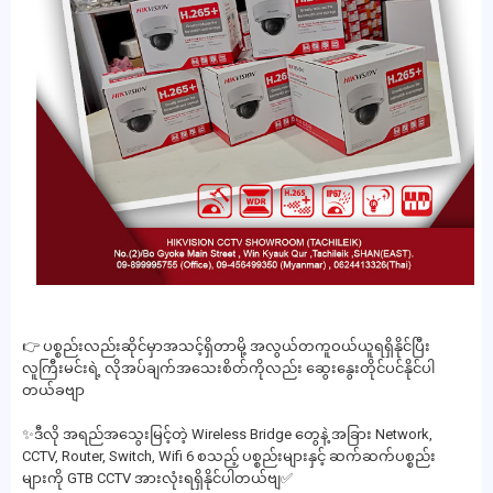
👉 ပစ္စည်းလည်းဆိုင်မှာအသင့်ရှိတာမို့ အလွယ်တကူဝယ်ယူရရှိနိုင်ပြီး
လူကြီးမင်းရဲ့ လိုအပ်ချက်အသေးစိတ်ကိုလည်း ဆွေးနွေးတိုင်ပင်နိုင်ပါ
တယ်ခဗျာ
✨ဒီလို အရည်အသွေးမြင့်တဲ့ Wireless Bridge တွေနဲ့ အခြား Network,
CCTV, Router, Switch, Wifi 6 စသည့် ပစ္စည်းများနှင့် ဆက်ဆက်ပစ္စည်း
များကို GTB CCTV အားလုံးရရှိနိုင်ပါတယ်ဗျ✅