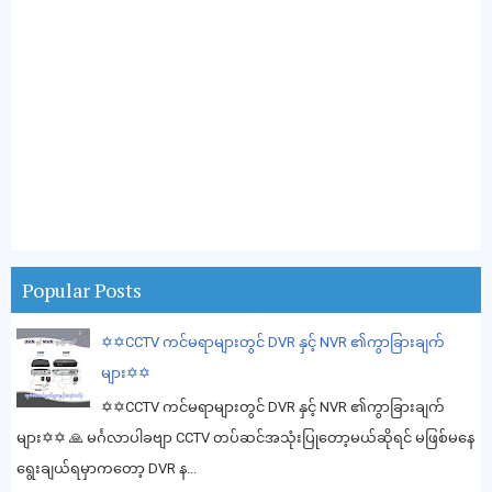
Popular Posts
✡️✡️CCTV ကင်မရာများတွင် DVR နှင့် NVR ၏ကွာခြားချက်
များ✡️✡️
✡️✡️CCTV ကင်မရာများတွင် DVR နှင့် NVR ၏ကွာခြားချက်
များ✡️✡️ 🙏 မင်္ဂလာပါခဗျာ CCTV တပ်ဆင်အသုံးပြုတော့မယ်ဆိုရင် မဖြစ်မနေ
ရွေးချယ်ရမှာကတော့ DVR န...