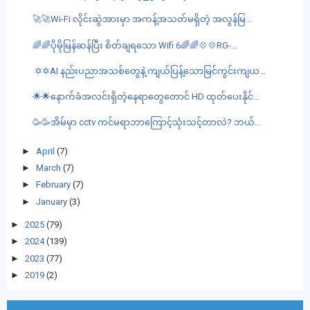
🚀🚀Wi-Fi လိုင်းဆွဲအားမှာ အကန့်အသတ်မရှိတဲ့ အလွန်မြ...
🌈🌈ပိုမိုမြန်ဆန်ပြီး စိတ်ချရသော Wifi 6🌈🌈💠💠RG-...
✡️✡️AI နည်းပညာအသစ်တွေနဲ့ ကျယ်ပြန့်သောမြင်ကွင်းကျယ...
🌟🌟နောက်ခံအလင်းရှိတဲ့နေရာတွေတောင် HD ထုတ်ပေးနိုင်...
🥳🥳အိမ်မှာ cctv ကင်မရာဘာကြောင့်သုံးသင့်တာလဲ? ဘယ်...
►
April
(7)
►
March
(7)
►
February
(7)
►
January
(3)
►
2025
(79)
►
2024
(139)
►
2023
(77)
►
2019
(2)