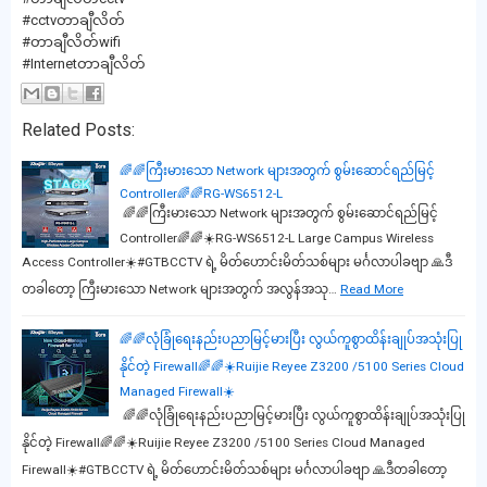
#cctvတာချီလိတ်
#တာချီလိတ်wifi
#Internetတာချီလိတ်
Related Posts:
🌈🌈ကြီးမားသော Network များအတွက် စွမ်းဆောင်ရည်မြင့်
Controller🌈🌈RG-WS6512-L
🌈🌈ကြီးမားသော Network များအတွက် စွမ်းဆောင်ရည်မြင့်
Controller🌈🌈☀️RG-WS6512-L Large Campus Wireless
Access Controller☀️#GTBCCTV ရဲ့ မိတ်ဟောင်းမိတ်သစ်များ မင်္ဂလာပါခဗျာ 🙏ဒီ
တခါတော့ ကြီးမားသော Network များအတွက် အလွန်အသု…
Read More
🌈🌈လုံခြုံရေးနည်းပညာမြင့်မားပြီး လွယ်ကူစွာထိန်းချုပ်အသုံးပြု
နိုင်တဲ့ Firewall🌈🌈☀️Ruijie Reyee Z3200 /5100 Series Cloud
Managed Firewall☀️
🌈🌈လုံခြုံရေးနည်းပညာမြင့်မားပြီး လွယ်ကူစွာထိန်းချုပ်အသုံးပြု
နိုင်တဲ့ Firewall🌈🌈☀️Ruijie Reyee Z3200 /5100 Series Cloud Managed
Firewall☀️#GTBCCTV ရဲ့ မိတ်ဟောင်းမိတ်သစ်များ မင်္ဂလာပါခဗျာ 🙏ဒီတခါတော့