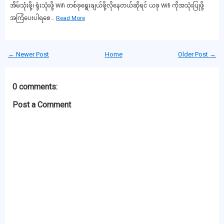
အိမ်သုံးဖို့၊ ရုံးသုံးဖို့ Wifi တစ်ခုရွေးချယ်ဖို့လိုနေတယ်ဆိုရင် ယခု Wifi ကိုအသုံးပြုဖို့
အကြံပေးပါရစေ…
Read More
← Newer Post
Home
Older Post →
0 comments:
Post a Comment