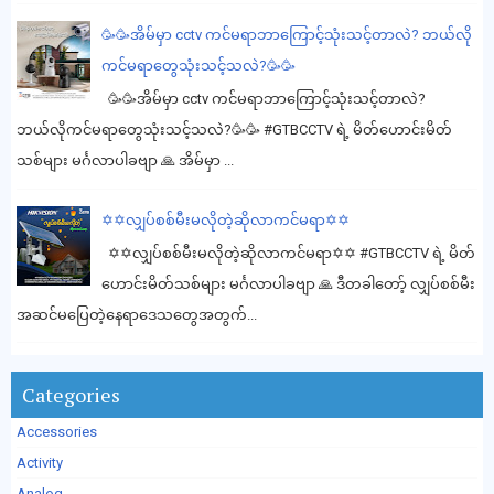
🥳🥳အိမ်မှာ cctv ကင်မရာဘာကြောင့်သုံးသင့်တာလဲ? ဘယ်လို
ကင်မရာတွေသုံးသင့်သလဲ?🥳🥳
🥳🥳အိမ်မှာ cctv ကင်မရာဘာကြောင့်သုံးသင့်တာလဲ?
ဘယ်လိုကင်မရာတွေသုံးသင့်သလဲ?🥳🥳 #GTBCCTV ရဲ့ မိတ်ဟောင်းမိတ်
သစ်များ မင်္ဂလာပါခဗျာ 🙏 အိမ်မှာ ...
✡️✡️လျှပ်စစ်မီးမလိုတဲ့ဆိုလာကင်မရာ✡️✡️
✡️✡️လျှပ်စစ်မီးမလိုတဲ့ဆိုလာကင်မရာ✡️✡️ #GTBCCTV ရဲ့ မိတ်
ဟောင်းမိတ်သစ်များ မင်္ဂလာပါခဗျာ 🙏 ဒီတခါတော့် လျှပ်စစ်မီး
အဆင်မပြေတဲ့နေရာဒေသတွေအတွက်...
Categories
Accessories
Activity
Analog