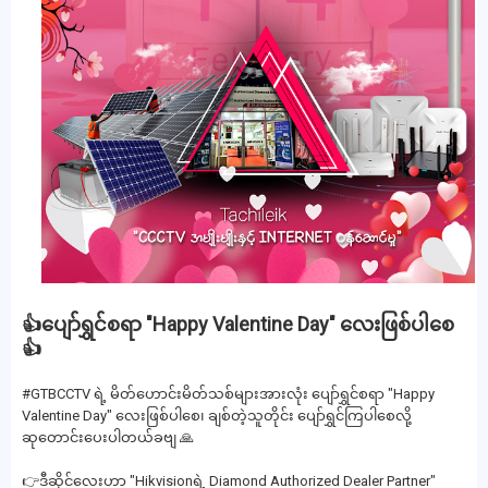
👍ပျော်ရွှင်စရာ "Happy Valentine Day" လေးဖြစ်ပါစေ
👍
#GTBCCTV ရဲ့ မိတ်ဟောင်းမိတ်သစ်များအားလုံး ပျော်ရွှင်စရာ "Happy
Valentine Day" လေးဖြစ်ပါစေ၊ ချစ်တဲ့သူတိုင်း ပျော်ရွှင်ကြပါစေလို့
ဆုတောင်းပေးပါတယ်ခဗျ 🙏
👉ဒီဆိုင်လေးဟာ "Hikvisionရဲ့ Diamond Authorized Dealer Partner"