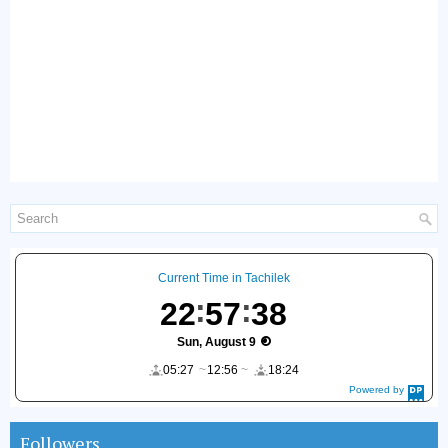
Current Time in Tachilek
22
57
39
Sun, August 9
05:27
12:56
18:24
Powered by
DaysPedia.c
om
Followers