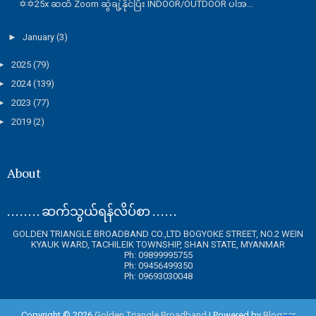
✡✡25x ဆထိ Zoom ဆွဲချဲ့နိုင်ပြီး INDOOR/OUTDOOR ပါအ...
►
January
(3)
►
2025
(79)
►
2024
(139)
►
2023
(77)
►
2019
(2)
About
. . . . . . . . ဆက်သွယ်ရန်လိပ်စာ . . . . . .
GOLDEN TRIANGLE BROADBAND CO.,LTD BOGYOKE STREET, NO.2 WEIN
KYAUK WARD, TACHILEIK TOWNSHIP, SHAN STATE, MYANMAR
Ph: 09899995755
Ph: 09456499350
Ph: 09693030048
Copyright ©
2026
Golden Triangle Broadband
| Powered by
Blogger