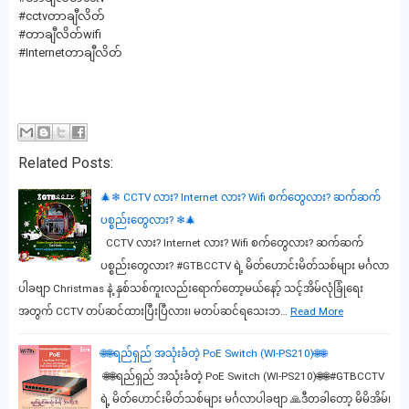
#cctvတာချီလိတ်
#တာချီလိတ်wifi
#Internetတာချီလိတ်
Related Posts:
🎄❄ CCTV လား? Internet လား? Wifi စက်တွေလား? ဆက်ဆက်
ပစ္စည်းတွေလား? ❄🎄
CCTV လား? Internet လား? Wifi စက်တွေလား? ဆက်ဆက်
ပစ္စည်းတွေလား? #GTBCCTV ရဲ့ မိတ်ဟောင်းမိတ်သစ်များ မင်္ဂလာ
ပါခဗျာ Christmas နဲ့ နှစ်သစ်ကူးလည်းရောက်တော့မယ်နော့် သင့်အိမ်လုံခြုံရေး
အတွက် CCTV တပ်ဆင်ထားပြီးပြီလား၊ မတပ်ဆင်ရသေးဘ…
Read More
🌐🌐ရည်ရှည် အသုံးခံတဲ့ PoE Switch (WI-PS210)🌐🌐
🌐🌐ရည်ရှည် အသုံးခံတဲ့ PoE Switch (WI-PS210)🌐🌐#GTBCCTV
ရဲ့ မိတ်ဟောင်းမိတ်သစ်များ မင်္ဂလာပါခဗျာ 🙏ဒီတခါတော့ မိမိအိမ်၊