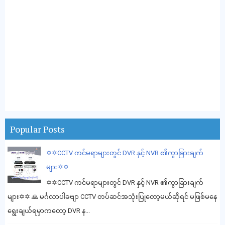
Popular Posts
✡️✡️CCTV ကင်မရာများတွင် DVR နှင့် NVR ၏ကွာခြားချက်
များ✡️✡️
✡️✡️CCTV ကင်မရာများတွင် DVR နှင့် NVR ၏ကွာခြားချက်
များ✡️✡️ 🙏 မင်္ဂလာပါခဗျာ CCTV တပ်ဆင်အသုံးပြုတော့မယ်ဆိုရင် မဖြစ်မနေ
ရွေးချယ်ရမှာကတော့ DVR န...