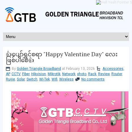
👍ပျော်ရွှင်စရာ "Happy Valentine Day" လေး
ဖြစ်ပါစေ👍
By
Golden Triangle Broadband
at February 13, 2026
Accessories
,
AP
,
CCTV
,
Fiber
,
Hikvision
,
Mikrotik
,
Network
,
photo
,
Rack
,
Review
,
Router
,
Ruijie
,
Solar
,
Switch
,
WI-Tek
,
Wifi
,
Wireless
No comments