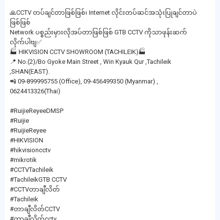
🙏CCTV တပ်ချင်တာဖြစ်ဖြစ်၊ Internet လိုင်းတပ်ဆင်အသုံးပြုချင်တာပဲ
ဖြစ်ဖြစ်
Network ပစ္စည်းမှားလိုအပ်တာဖြစ်ဖြစ် GTB CCTV ကိုသာဖုန်းဆက်
လိုက်ပါဗျ✅
🏭 HIKVISION CCTV SHOWROOM (TACHILEIK)🏭
📍 No.(2)/Bo Gyoke Main Street , Win Kyauk Qur ,Tachileik
,SHAN(EAST).
📲 09-899995755 (Office), 09-456499350 (Myanmar) ,
0624413326(Thai)
#RuijieReyeeDMSP
#Ruijie
#RuijieReyee
#HIKVISION
#hikvisioncctv
#mikrotik
#CCTVTachileik
#TachileikGTB CCTV
#CCTVတာချီလိတ်
#Tachileik
#တာချီလိတ်CCTV
#တာချီလိတ်cctv