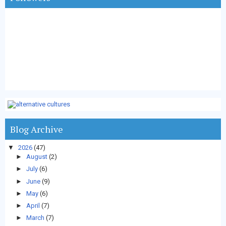
Blog Archive
▼
2026
(47)
►
August
(2)
►
July
(6)
►
June
(9)
►
May
(6)
►
April
(7)
►
March
(7)