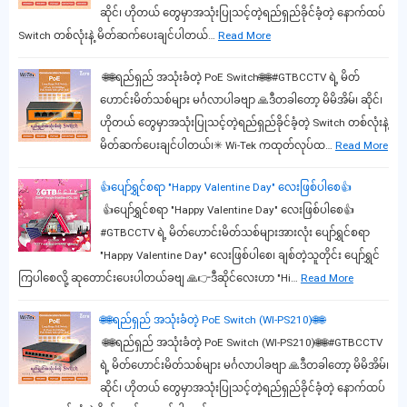
ဆိုင်၊ ဟိုတယ် တွေမှာအသုံးပြုသင့်တဲ့ရည်ရှည်ခိုင်ခံ့တဲ့ နောက်ထပ်
Switch တစ်လုံးနဲ့ မိတ်ဆက်ပေးချင်ပါတယ်…
Read More
🌐🌐ရည်ရှည် အသုံးခံတဲ့ PoE Switch🌐🌐#GTBCCTV ရဲ့ မိတ်
ဟောင်းမိတ်သစ်များ မင်္ဂလာပါခဗျာ 🙏ဒီတခါတော့ မိမိအိမ်၊ ဆိုင်၊
ဟိုတယ် တွေမှာအသုံးပြုသင့်တဲ့ရည်ရှည်ခိုင်ခံ့တဲ့ Switch တစ်လုံးနဲ့
မိတ်ဆက်ပေးချင်ပါတယ်၊✳ Wi-Tek ကထုတ်လုပ်ထ…
Read More
👍ပျော်ရွှင်စရာ "Happy Valentine Day" လေးဖြစ်ပါစေ👍
👍ပျော်ရွှင်စရာ "Happy Valentine Day" လေးဖြစ်ပါစေ👍
#GTBCCTV ရဲ့ မိတ်ဟောင်းမိတ်သစ်များအားလုံး ပျော်ရွှင်စရာ
"Happy Valentine Day" လေးဖြစ်ပါစေ၊ ချစ်တဲ့သူတိုင်း ပျော်ရွှင်
ကြပါစေလို့ ဆုတောင်းပေးပါတယ်ခဗျ 🙏👉ဒီဆိုင်လေးဟာ "Hi…
Read More
🌐🌐ရည်ရှည် အသုံးခံတဲ့ PoE Switch (WI-PS210)🌐🌐
🌐🌐ရည်ရှည် အသုံးခံတဲ့ PoE Switch (WI-PS210)🌐🌐#GTBCCTV
ရဲ့ မိတ်ဟောင်းမိတ်သစ်များ မင်္ဂလာပါခဗျာ 🙏ဒီတခါတော့ မိမိအိမ်၊
ဆိုင်၊ ဟိုတယ် တွေမှာအသုံးပြုသင့်တဲ့ရည်ရှည်ခိုင်ခံ့တဲ့ နောက်ထပ်