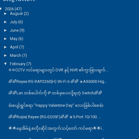
▼
2026
(47)
►
August
(2)
►
July
(6)
►
June
(9)
►
May
(6)
►
April
(7)
►
March
(7)
▼
February
(7)
✡️✡️CCTV ကင်မရာများတွင် DVR နှင့် NVR ၏ကွာခြားချက်...
🌈🌈Reyee RG-RAP2260(H) Wi-Fi 6 🌈🌈 ☀️AX6000 Hig...
🌈🌈Lan တစ်‌ပေါက်ကို IP တစ်ခုပေးလို့ရတဲ့ Switch🌈🌈
👍ပျော်ရွှင်စရာ "Happy Valentine Day" လေးဖြစ်ပါစေ👍
🌈🌈Ruijie| Reyee (RG-ES05F)🌈🌈 ☀️5-Port 10/100 ...
🌟🌟နေအိမ်နဲ့ စတိုးဆိုင်​အတွက်သင့်တော် ကင်မရာ🌟🌟ℹ...