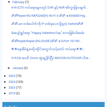
▼
February
(7)
✡️✡️CCTV ကင်မရာများတွင် DVR နှင့် NVR ၏ကွာခြားချက်...
🌈🌈Reyee RG-RAP2260(H) Wi-Fi 6 🌈🌈 ☀️AX6000 Hig...
🌈🌈Lan တစ်‌ပေါက်ကို IP တစ်ခုပေးလို့ရတဲ့ Switch🌈🌈
👍ပျော်ရွှင်စရာ "Happy Valentine Day" လေးဖြစ်ပါစေ👍
🌈🌈Ruijie| Reyee (RG-ES05F)🌈🌈 ☀️5-Port 10/100 ...
🌟🌟နေအိမ်နဲ့ စတိုးဆိုင်​အတွက်သင့်တော် ကင်မရာ🌟🌟ℹ...
✡✡25x ဆထိ Zoom ဆွဲချဲ့နိုင်ပြီး INDOOR/OUTDOOR ပါအ...
►
January
(3)
►
2025
(79)
►
2024
(139)
►
2023
(77)
►
2019
(2)