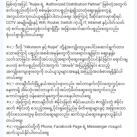
ဖြစ်တဲ့အပြင် "Ruijie ရဲ့ Authorized Distribution Partner" ဖြစ်တဲ့အတွက်
စက်ပစ္စည်းတိုင်းကို စစ်မှန်သောပစ္စည်းနဲ့ချိုသာတဲ့ဈေးနှုန်းတွေနဲ့
အလွယ်တကူဝယ်ယူရရှိနိုင်ပါတယ်ခဗျ၊ ဒါ့ကြောင့် ဒီဆိုင်လေးမှာဆိုရင်
CCTV အမျိုးမျိုးနှင့် Wifi, Router, Switch ကဲ့သို့ IT, Internet နှင့်ပါတ်သတ်
တဲ့ စက်ပစ္စည်းတွေစုံလင်စွာရှိပြီး အခြားဆက်ဆက်ပစ္စည်းတွေလည်း
စုံလင်စွာရှိပါတယ်ခဗျ၊
✳👉 ဒီလို "Hikvision နှင့် Ruijie" တို့နဲ့အကျိုးတူပူးပေါင်းဆောင်ရွက်ထား
သောကြောင့် ပစ္စည်းအစစ်အမှန်တွေကိုသာရောင်းချခြင်း၊ ဈေးနှုန်း
သက်သာခြင်း၊ မိမိလိုအပ်သည့်အရာကိုဆွေးနွေးတိုင်ပင်နိုင်ခြင်း၊ ရောင်းချ
ပေးတဲ့ စက်ပစ္စည်းတိုင်းအတွက် "အာမခံ"အပြည့်ရှိခြင်း စသည့်
အကျိုးကျေးဇူးတွေကို ဝယ်ယူသူများအနေနဲ့ အပြည့်အဝခံစားရရှိနိုင်ပါ
တယ်ခဗျ၊
✳👉 တာချီလိတ်မြို့နယ်အတွင်းမှာလည်း အင်တာနက်လိုင်းတွေလွှင့်ပေး
နေတာမို့ အိမ်သုံးအင်တာနက် လိုအပ်တဲ့မိတ်ဆွေတွေအတွက်လည်း
ကောင်းမွန်တဲ့ ဝန်ဆောင်မှုတွေကိုပေးနေပါတယ်ခဗျ
✳👉 ဒါ့ကြောင့် #တာချီလိတ် #မိုင်းဖြတ် #မိုင်းယောင်း #ကျိုင်းတုံ #မိုင်း
ဆက် #မိုင်းတုံ စသည့်အရှေ့ပိုင်းရှမ်းပြည်မှ မိတ်ဆွေများနှင့် အခြားသော
တိုင်းဒေသတွေမှ မိတတ်ဆွေမျာလည်း ဆက်သွယ်ဆွေးနွေးမှာယူနိုင်ပါ
တယ်ခဗျ၊
✳👉ကျွန်တော်တို့ကို Phone, Facebook Page ရဲ့ Messenger ကနေလဲ
ဆက်သွယ်နိုင်ပါတယ်ခဗျ