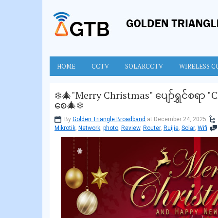
HOME
CCTV
SOLARCCTV
WIRELESS C
❄️🎄"Merry Christmas" ပျော်ရွှင်စရာ "
စေ🎄❄️
By
Golden Triangle Broadband
at December 24, 2025
Mikrotik
,
Network
,
photo
,
Review
,
Router
,
Ruijie
,
Solar
,
Wifi