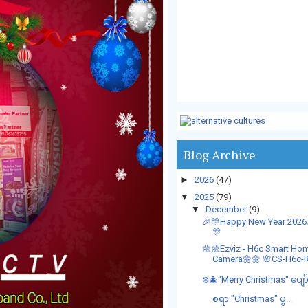
Blog Archive
►
2026
(47)
▼
2025
(79)
▼
December
(9)
🎉🎊Happy New Year 2026
🎊
🌼🌼Ezviz - H6c Smart Ho
Camera🌼🌼 🌸CS-H6c-R1
❄️🎄"Merry Christmas" ပျော်ရ
စရာ "Christmas" ပွ...