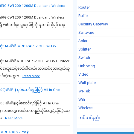
🌈 📶📶RG-EW1200 1200M Dual-band Wireless
Router
Ruijie
🌈📶📶RG-EW1200 1200M Dual-band Wireless
Security Gateway
ံးဖို့ Wifi တစ်ခုရွေးချယ်ဖို့လိုနေတယ်ဆိုရင် ယခု
Software
Solar
ံး AP🌈🌈 ☀️RG-RAP52-OD - Wi-Fi5
Splitter
Switch
ုံး AP🌈🌈☀️RG-RAP52-OD - Wi-Fi5 Outdoor
Unboxing
က်အထူးသင့်တော်ပါတယ်၊ တပ်ဆင်ရတာလွယ်ကူ
Video
ပါဝင်တဲ့အတွက…
Read More
Wall-plate
)🌈🌈 ☀️စွမ်းဆာင်ရည်မြင့် All In One
WI-Tek
Wifi
0)🌈🌈☀️စွမ်းဆာင်ရည်မြင့် All In One
Wireless
၊ ဘားတွေ၊ လက်ဘက်ရည်ဆိုင်တွေနဲ့ ဆိုင်ခွဲတွေ
တပ်ဆင်နည်း
ဲဖ…
Read More
🌈☀️RG-RAP72Pro☀️