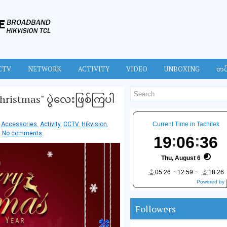
CTV
NETWORK
ACTIVITY
VIDEO
UNBOXING
တပ
Christmas" ပွဲလေးဖြစ်ကြပါ
Accessories
,
Activity
,
CCTV
,
Hikvision
,
Current Time in Tachilek
No comments
19
06
37
Thu, August 6
05:26
12:59
18:26
Powered by
DaysPedia.c
om
Followers