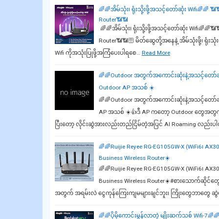
🌈🌈အိမ်သုံး၊ ရုံးသို့းဖို့အသင့်တော်ဆုံး Wifi
Router📶📶
🌈🌈အိမ်သုံး၊ ရုံးသို့းဖို့အသင့်တော်ဆုံး Wifi
Router📶📶🛜 မိတ်ဆွေတို့အနေနဲ့ အိမ်သုံးဖို့၊ ရုံးသု
Wifi ကိုအသုံးပြုဖို့အကြံပေးပါရစေ…
Read More
🌈🌈Outdoor အတွက်အကောင်းဆုံးနဲ့အသင့်တော်ဆု
Outdoor AP အသစ် ☀️
🌈🌈Outdoor အတွက်အကောင်းဆုံးနဲ့အသင့်တော်ဆ
AP အသစ် ☀️👍ဒီ AP ကတော့ Outdoor တွေအတွ
ပြီးတော့ လိုင်းဆွဲအားလည်းတည်ငြိမ်တဲ့အပြင် AI Roaming လည်း
🌈🌈Ruijie Reyee RG-EG105GW-X (WiFi6၊ AX3000
Business Wireless Router☀️
🌈🌈Ruijie Reyee RG-EG105GW-X (WiFi6၊ AX300
Business Wireless Router☀️#စားသောက်ဆိုင်တွေ 
အတွက် အရမ်းလဲ ငွေကုန်ကြေးကျမများချင်ဘူး၊ ကြိုးတွေဘာတွေ ဆွ
🌈🌈ပိုမိုကောင်းမွန်လာတဲ့ မျိုးဆက်သစ် Wifi-7