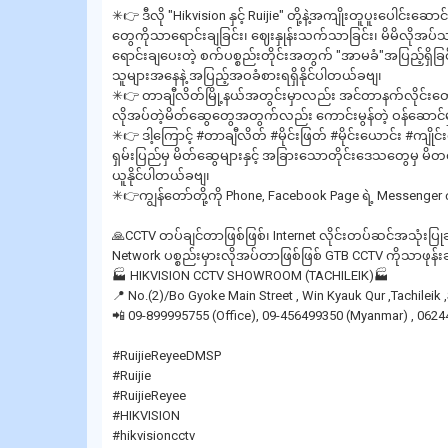
✳👉 ဒီလို "Hikvision နှင့် Ruijie" တို့နဲ့အကျိုးတူပူးပေါင်း
တွေကိုသာရောင်းချခြင်း၊ ဈေးနှုန်းသက်သာခြင်း၊ မိမိလိုအပ်သည့
ရောင်းချပေးတဲ့ စက်ပစ္စည်းတိုင်းအတွက် "အာမခံ"အပြည့်ရှိခ
သူများအနေနဲ့ အပြည့်အဝခံစားရရှိနိုင်ပါတယ်ခဗျ၊
✳👉 တာချီလိတ်မြို့နယ်အတွင်းမှာလည်း အင်တာနက်လိုင်းတွေလ
လိုအပ်တဲ့မိတ်ဆွေတွေအတွက်လည်း ကောင်းမွန်တဲ့ ဝန်ဆောင်
✳👉 ဒါ့ကြောင့် #တာချီလိတ် #မိုင်းဖြတ် #မိုင်းယောင်း #ကျိုင်းတ
ရှမ်းပြည်မှ မိတ်ဆွေများနှင့် အခြားသောတိုင်းဒေသတွေမှ 
ယူနိုင်ပါတယ်ခဗျ၊
✳👉ကျွန်တော်တို့ကို Phone, Facebook Page ရဲ့ Messeng
🙏CCTV တပ်ချင်တာဖြစ်ဖြစ်၊ Internet လိုင်းတပ်ဆင်အသုံးပြု
Network ပစ္စည်းမှားလိုအပ်တာဖြစ်ဖြစ် GTB CCTV ကိုသာဖုန
🏭 HIKVISION CCTV SHOWROOM (TACHILEIK)🏭
📍 No.(2)/Bo Gyoke Main Street , Win Kyauk Qur ,Tachilei
📲 09-899995755 (Office), 09-456499350 (Myanmar) , 0624
#RuijieReyeeDMSP
#Ruijie
#RuijieReyee
#HIKVISION
#hikvisioncctv