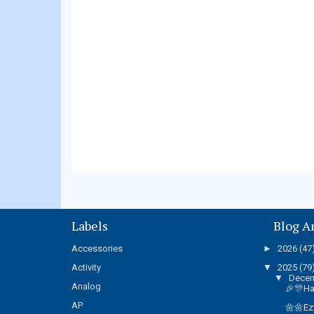
Labels
Blog A
Accessories
►
2026
(47
Activity
▼
2025
(79
▼
Dece
Analog
🎉🎊Ha
AP
🌼🌼Ez