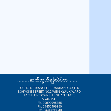
. . . . . . . . ဆက်သွယ်ရန်လိပ်စာ . . . . . .
GOLDEN TRIANGLE BROADBAND CO.,LTD
BOGYOKE STREET, NO.2 WEIN KYAUK WARD,
TACHILEIK TOWNSHIP, SHAN STATE,
MYANMAR
Ph: 09899995755
Ph: 09456499350
Ph: 09693030048