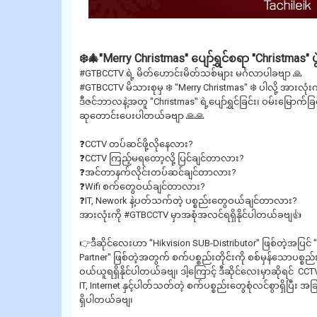
❄️🎄"Merry Christmas" ပျော်ရွှင်စရာ "Christmas"
#GTBCCTV ရဲ့ မိတ်ဟောင်းမိတ်သစ်များ မင်္ဂလာပါခဗျာ 🙏
#GTBCCTV မိသားစုမှ ❄️ "Merry Christmas" ❄️ ပါလို့ အားလု
ဒီဇင်ဘာလနဲ့အတူ "Christmas" ရဲ့ပျော်ရွှင်ခြင်း၊ ဝမ်းမြောက်ခ
ဆုတောင်းပေးပါတယ်ခဗျာ 🙏🙏
❓CCTV တပ်ဆင်ဖို့လိုနေလား?
❓CCTV ကြည့်မရတော့လို့ ပြင်ချင်တာလား?
❓အင်တာနက်လိုင်းတပ်ဆင်ချင်တာလား?
❓Wifi စက်တွေဝယ်ချင်တာလား?
❓IT, Nework နဲ့ပတ်သက်တဲ့ ပစ္စည်းတွေဝယ်ချင်တာလား?
အားလုံးကို #GTBCCTV မှာအစုံအလင်ရရှိနိုင်ပါတယ်ခဗျ👍
👉ဒီဆိုင်လေးဟာ "Hikvision SUB-Distributor" ဖြစ်တဲ့အပြင် "R
Partner" ဖြစ်တဲ့အတွက် စက်ပစ္စည်းတိုင်းကို စစ်မှန်သောပစ္စည်
ဝယ်ယူရရှိနိုင်ပါတယ်ခဗျ၊ ဒါ့ကြောင့် ဒီဆိုင်လေးမှာဆိုရင် CCTV အမျ
IT, Internet နှင့်ပါတ်သတ်တဲ့ စက်ပစ္စည်းတွေစုံလင်စွာရှိပြီ
ရှိပါတယ်ခဗျ၊