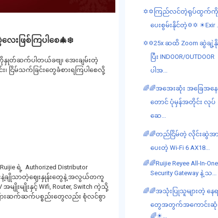
✡✡ကြည်လင်တဲ့ရုပ်ထွက်ကိ
ပေးစွမ်းနိုင်တဲ့✡✡ ☀Exir .
 ပွဲလေးဖြစ်ကြပါစေ🎄❄️
✡✡25x ဆထိ Zoom ဆွဲချဲ့နို
ပြီး INDOOR/OUTDOOR
ံးကိုနှုတ်ဆက်ပါတယ်ခဗျ၊ အေးချမ်းတဲ့
ြင်း၊ ငြိမ်သက်ခြင်းတွေခံစားရကြပါစေလို့
ပါအ...
🌈🌈အအေးဆုံး အခြေအနေမ
တောင် ပုံမှန်အတိုင်း လုပ်
ဆေ...
🌈🌈တည်ငြိမ်တဲ့ လိုင်းဆွဲအာ
ပေးတဲ့ Wi-Fi 6 AX18...
🌈🌈Ruijie Reyee All-In-On
uijie ရဲ့ Authorized Distributor
Security Gateway နဲ့ သ...
းနဲ့ချိုသာတဲ့ဈေးနှုန်းတွေနဲ့ အလွယ်တကူ
ိုးမျိုးနှင့် Wifi, Router, Switch ကဲ့သို့
🌈🌈အသုံးပြုသူများတဲ့ နေ
း အခြားဆက်ဆက်ပစ္စည်းတွေလည်း စုံလင်စွာ
တွေအတွက်အကောင်းဆုံ
🌈☀...