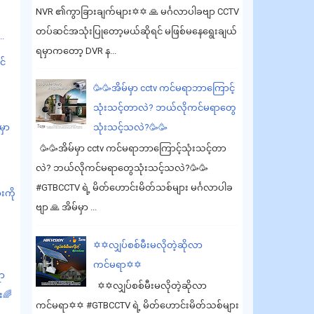
NVR ၏ကွာခြားချက်များ✡️✡️ 🙏 မင်္ဂလာပါခဗျာ CCTV
ု
တပ်ဆင်အသုံးပြုတော့မယ်ဆိုရင် မဖြစ်မနေရွေးချယ်
..
ရမှာကတော့ DVR န...
င်
🥳🥳အိမ်မှာ cctv ကင်မရာဘာကြောင့်
သုံးသင့်တာလဲ? ဘယ်လိုကင်မရာတွေ
သုံးသင့်သလဲ?🥳🥳
ှာ
🥳🥳အိမ်မှာ cctv ကင်မရာဘာကြောင့်သုံးသင့်တာ
လဲ? ဘယ်လိုကင်မရာတွေသုံးသင့်သလဲ?🥳🥳
#GTBCCTV ရဲ့ မိတ်ဟောင်းမိတ်သစ်များ မင်္ဂလာပါခ
းကို
ဗျာ 🙏 အိမ်မှာ ...
e
✡️✡️လျှပ်စစ်မီးမလိုတဲ့ဆိုလာ
ကင်မရာ✡️✡️
ရာ
✡️✡️လျှပ်စစ်မီးမလိုတဲ့ဆိုလာ
း🌈
ကင်မရာ✡️✡️ #GTBCCTV ရဲ့ မိတ်ဟောင်းမိတ်သစ်များ