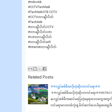
#mikrotik
#CCTVTachileik
#TachileikGTB CCTV
#CCTVတာချီလိတ်
#Tachileik
#တာချီလိတ်CCTV
#တာချီလိတ်cctv
#cctvတာချီလိတ်
#တာချီလိတ်wifi
#Internetတာချီလိတ်
Related Posts:
✡️✡️လျှပ်စစ်မီးမလိုတဲ့ဆိုလာကင်မရာ✡️✡️
✡️✡️လျှပ်စစ်မီးမလိုတဲ့ဆိုလာကင်မရာ✡️✡️#GTBCCT
🙏လျှပ်စစ်မီးအဆင်မပြေတဲ့နေရာဒေသတွေအတွက် အလ
ကင်မရာလေးတစ်လုံးနဲ့ မိတ်ဆက်ပေးပါရစေခဗျ