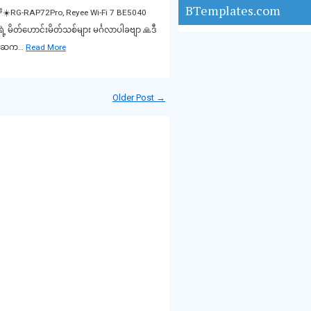
BTemplates.com
🌈🌈☀️RG-RAP72Pro, Reyee Wi-Fi 7 BE5040
 မိတ်ဟောင်းမိတ်သစ်များ မင်္ဂလာပါခဗျာ 🙏ဒီ
ျိုးဆက…
Read More
Older Post →