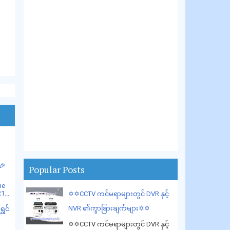
🎉
Popular Posts
me
...
✡️✡️CCTV ကင်မရာများတွင် DVR နှင့်
NVR ၏ကွာခြားချက်များ✡️✡️
ွှင်
✡️✡️CCTV ကင်မရာများတွင် DVR နှင့်