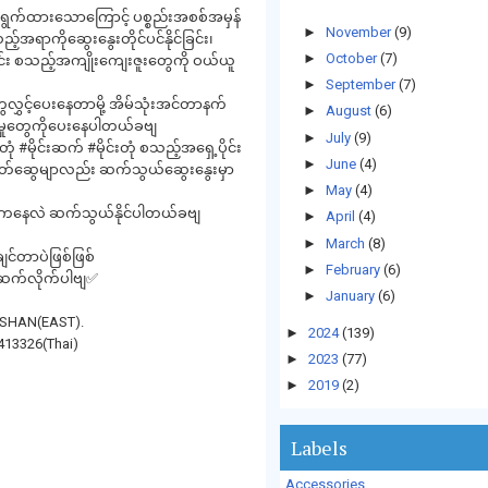
ဆောင်ရွက်ထားသောကြောင့် ပစ္စည်းအစစ်အမှန်
►
November
(9)
်အရာကိုဆွေးနွေးတိုင်ပင်နိုင်ခြင်း၊
►
October
(7)
ြင်း စသည့်အကျိုးကျေးဇူးတွေကို ဝယ်ယူ
►
September
(7)
ွှင့်ပေးနေတာမို့ အိမ်သုံးအင်တာနက်
►
August
(6)
မှုတွေကိုပေးနေပါတယ်ခဗျ
►
July
(9)
ုံ #မိုင်းဆက် #မိုင်းတုံ စသည့်အရှေ့ပိုင်း
►
June
(4)
မိတတ်ဆွေမျာလည်း ဆက်သွယ်ဆွေးနွေးမှာ
►
May
(4)
er ကနေလဲ ဆက်သွယ်နိုင်ပါတယ်ခဗျ
►
April
(4)
►
March
(8)
ချင်တာပဲဖြစ်ဖြစ်
►
February
(6)
်းဆက်လိုက်ပါဗျ✅
►
January
(6)
k ,SHAN(EAST).
►
2024
(139)
413326(Thai)
►
2023
(77)
►
2019
(2)
Labels
Accessories