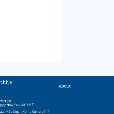
rchive
About
)
)
mber
(9)
ppy New Year 2026🎉🎊
viz - H6c Smart Home Camera🌼🌼