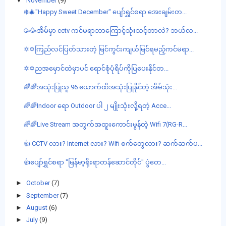
▼
November
(9)
❄️🎄"Happy Sweet December" ပျော်ရွှင်စရာ အေးချမ်းတ...
🥳🥳အိမ်မှာ cctv ကင်မရာဘာကြောင့်သုံးသင့်တာလဲ? ဘယ်လ...
✡️✡️ကြည်လင်ပြတ်သားတဲ့ မြင်ကွင်းကျယ်မြင်ရမည့်ကင်မရာ...
✡️✡️ညအမှောင်ထဲမှာပင် ရောင်စုံပုံရိပ်ကိုပြပေးနိုင်တ...
🌈🌈အသုံးပြုသူ 96 ယောက်ထိအသုံးပြုနိုင်တဲ့ အိမ်သုံး...
🌈🌈Indoor ရော Outdoor ပါ ၂ မျိုးသုံးလို့ရတဲ့ Acce...
🌈🌈Live Stream အတွက်အထူးကောင်းမွန်တဲ့ Wifi 7(RG-R...
👍 CCTV လား? Internet လား? Wifi စက်တွေလား? ဆက်ဆက်ပ...
👍ပျော်ရွှင်စရာ "မြန်မာ့ရိုးရာတန်ဆောင်တိုင်" ပွဲတေ...
►
October
(7)
►
September
(7)
►
August
(6)
►
July
(9)