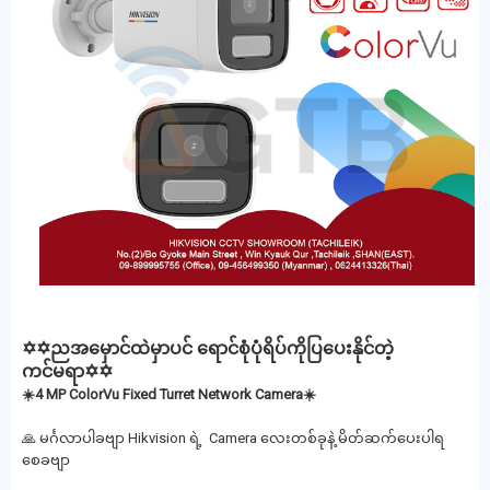
✡️✡️ညအမှောင်ထဲမှာပင် ရောင်စုံပုံရိပ်ကိုပြပေးနိုင်တဲ့
ကင်မရာ✡️✡️
☀️4 MP ColorVu Fixed Turret Network Camera☀️
🙏 မင်္ဂလာပါခဗျာ Hikvision ရဲ့ Camera လေးတစ်ခုနဲ့ မိတ်ဆက်ပေးပါရ
စေခဗျာ