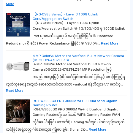
More
【RG-CS85 Series】- Layer 3 100G Uplink
Core/Aggregation Switch
【RG-CS85 Series】- Layer 3 100G Uplink
Core/Aggregation Switch 🎯 1G/10G/40G မှ 100GE Uplink
Port များအထိ ရွေးချယ် အသုံးပြုနိုင်ခြင်း 🎯 Hardware
Redundancy ရှိခြင်း ၊ Power Redundancy ရှိခြင်း 🎯 VSU (Vir…
Read More
4 MP ColorVu Motorized Varifocal Bullet Network Camera
(DS-2CD2647G2T-LZS)
4 MP ColorVu Motorized Varifocal Bullet Network
CameraDS-2CD2647G2T-LZS4 MP Resolution ဖြင့်
အရည်အသွေးမြင့် ပုံရိပ်ဖော်ခြင်း။တပ်ဆင်ခြင်းနှင့် စောင့်ကြည့်ရ
လွယ်ကူစေရန်အတွက် မော်တောတပ်ထားသော varifocal မှန်ဘီလူး24/7 ရောင်စု…
Read More
RG-EW3000GX PRO 3000M Wi-Fi 6 Dual-band Gigabit
Gaming Router
RG-EW3000GX PRO 3000M Wi-Fi 6 Dual-band Gigabit
Gaming Routerမျိုးဆက်သစ် WiFi6 Gaming Router WAN
လိုင်းပေါင်းခြင်း ထောက်ပံ့ Gaming အင်ဂျင် ပါဝင်သည့်အတွက်
ထစ်ခြင်းမရှိသည့် ဂိမ်းအတွေ့အကြုံပေးစွမ်း Signal အာ…
Read More