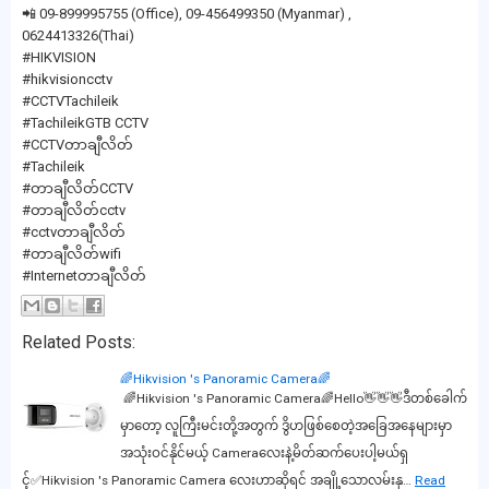
📲 09-899995755 (Office), 09-456499350 (Myanmar) ,
0624413326(Thai)
#HIKVISION
#hikvisioncctv
#CCTVTachileik
#TachileikGTB CCTV
#CCTVတာချီလိတ်
#Tachileik
#တာချီလိတ်CCTV
#တာချီလိတ်cctv
#cctvတာချီလိတ်
#တာချီလိတ်wifi
#Internetတာချီလိတ်
Related Posts:
🌈Hikvision 's Panoramic Camera🌈
🌈Hikvision 's Panoramic Camera🌈Hello👋👋👋ဒီတစ်ခေါက်
မှာတော့ လူကြီးမင်းတို့အတွက် ဒွိဟဖြစ်စေတဲ့အခြေအနေများမှာ
အသုံးဝင်နိုင်မယ့် Cameraလေးနဲ့မိတ်ဆက်ပေးပါ့မယ်ရှ
င့်✅Hikvision 's Panoramic Camera လေးဟာဆိုရင် အချို့သောလမ်းနှ…
Read