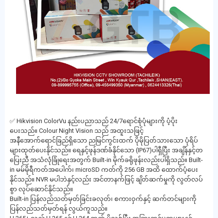
✅ Hikvision ColorVu နည်းပညာသည် 24/7ရောင်စုံပုံများကို ပံ့ပိုး
ပေးသည်။ Colour Night Vision သည် အထူးသဖြင့်
အနီအောက်ရောင်ခြည်ရှိသော ညမြင်ကွင်းထက် ပိုမိုပြတ်သားသော ပုံရိပ်
များထုတ်ပေးနိုင်သည်။ ရေနှင့်ဖုန်ဒဏ်ခံနိုင်သော (IP67)ပါရှီပြီး အချိန်နှင့်တ
ပြေးညီ အသံလုံခြုံရေးအတွက် Built-in မိုက်ခရိုဖုန်းလည်းပါရှိသည်။ Built-
in မမ်မိုရီကတ်အပေါက်၊ microSD ကတ်ကို 256 GB အထိ ထောက်ပံ့ပေး
နိုင်သည်။ NVR မပါဘဲနှင့်လည်း အင်တာနက်ဖြင့် ချိတ်ဆက်မှုကို လွတ်လပ်
စွာ လုပ်ဆောင်နိုင်သည်။
Built-in ပြန်လည်သတ်မှတ်ခြင်းခလုတ်၊ စကားဝှက်နှင့် ဆက်တင်များကို
ပြန်လည်သတ်မှတ်ရန် လွယ်ကူသည်။