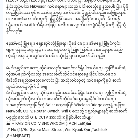
H.265+ သည် H.265 နှင့် H.264 ထက် ပိုသစ်ပြီး အခြားကင်မရာများနှင့်
နှိုင်းယှဉ်ပါက Hikvision ကင်မရာများသည် ပါဝါစားသုံးမှု နည်းပါးပြီး၊ ပိုမို
တည်ငြိမ်သော စွမ်းဆောင်ရည်နှင့် သက်တမ်း ပိုရှည်ပါသည်။ အဖြူရောင်
အလင်း၏တောက်ပမှုကို ချိန်ညှိနိုင်သော၊ အချိန်တိုင်းခလုတ်၊ ပိတ်ရန်
သို့မဟုတ် အာရုံခံကိရိယာဖြင့် အလိုအလျောက်၊ အာရုံခံနိုင်စွမ်းကို ချိန်ညှိ
နိုင်သည်။
နေအိမ်လုံခြုံရေး၊ ဈေးဆိုင်လုံခြုံရေး၊ ဂိုဒေါင်များ၊ အိမ်ရှေ့ခြံမြင်ကွင်း
များ၊ ဖုန်းဆိုင်များနှင့် ကလေးသူငယ် မူကြိုကြောင်းကစားနေရာစသည်
ကဲ့သို့ နေရာများတွင်တပ်ဆင်အသုံးပြုရင်သင့်တော်ပါသည်။
🥳 ဒီပစ္စည်းကတော့ ဆိုင်မှာလည်းအဆင်သင့်ရှိပါတယ်ခဗျ၊ လူကြီးမင်းရဲ့
လိုအပ်ချက်ကိုလည်း အသေးစိတ်တိုင်ပင်ဆွေးနွေးနိုင်ပါတယ်ခဗျာ
👍ဒီလိုအရည်အသွေးကောင်းပြီး အသုံးဝင်လှတဲ့ ကင်မရာကိုခုပဲ ဆက်
သွယ်ဝယ်ယူလိုက်ပါခဗျ
🥳 ဒီပစ္စည်းကတော့ ဆိုင်မှာလည်းအဆင်သင့်ရှိပါတယ်ခဗျ၊ လူကြီးမင်းရဲ့
လိုအပ်ချက်ကိုလည်း အသေးစိတ်တိုင်ပင်ဆွေးနွေးနိုင်ပါတယ်ခဗျာ
✨အရည်အသွေးမြင့်တဲ့ Solar တွေအပြင် Wireless Bridge တွေနဲ့ အခြား
Network, CCTV, Router, Switch, Wifi 6 စသည့် ပစ္စည်းများနှင့် ဆက်ဆက်
ပစ္စည်းများကို GTB CCTV အားလုံးရရှိနိုင်ပါတယ်ဗျ✅
🏭 HIKVISION CCTV SHOWROOM (TACHILEIK)🏭
📍 No.(2)/Bo Gyoke Main Street , Win Kyauk Qur ,Tachileik
,SHAN(EAST).