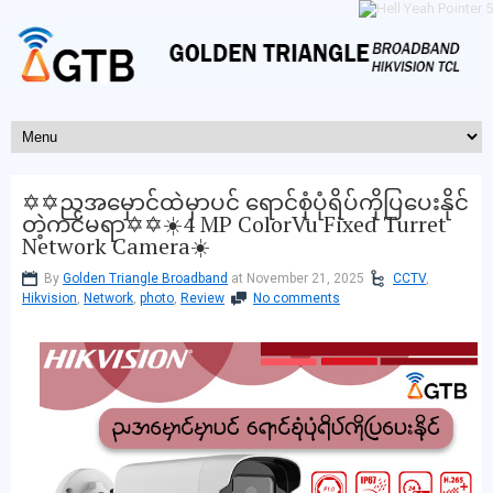
✡️✡️ညအမှောင်ထဲမှာပင် ရောင်စုံပုံရိပ်ကိုပြပေးနိုင်
တဲ့ကင်မရာ✡️✡️☀️4 MP ColorVu Fixed Turret
Network Camera☀️
By
Golden Triangle Broadband
at November 21, 2025
CCTV
,
Hikvision
,
Network
,
photo
,
Review
No comments