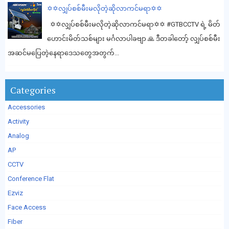
✡️✡️လျှပ်စစ်မီးမလိုတဲ့ဆိုလာကင်မရာ✡️✡️
✡️✡️လျှပ်စစ်မီးမလိုတဲ့ဆိုလာကင်မရာ✡️✡️ #GTBCCTV ရဲ့ မိတ်
ဟောင်းမိတ်သစ်များ မင်္ဂလာပါခဗျာ 🙏 ဒီတခါတော့် လျှပ်စစ်မီး
အဆင်မပြေတဲ့နေရာဒေသတွေအတွက်...
Categories
Accessories
Activity
Analog
AP
CCTV
Conference Flat
Ezviz
Face Access
Fiber