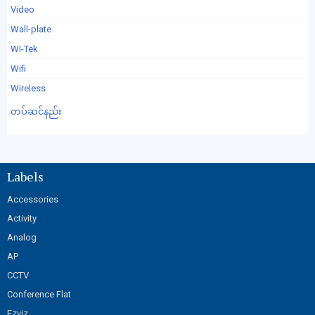
Video
Wall-plate
WI-Tek
Wifi
Wireless
တပ်ဆင်နည်း
Labels
Accessories
Activity
Analog
AP
CCTV
Conference Flat
Ezviz