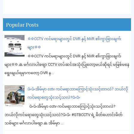
Popular Posts
✡️✡️CCTV ကင်မရာများတွင် DVR နှင့် NVR ၏ကွာခြားချက်
များ✡️✡️
✡️✡️CCTV ကင်မရာများတွင် DVR နှင့် NVR ၏ကွာခြားချက်
များ✡️✡️ 🙏 မင်္ဂလာပါခဗျာ CCTV တပ်ဆင်အသုံးပြုတော့မယ်ဆိုရင် မဖြစ်မနေ
ရွေးချယ်ရမှာကတော့ DVR န...
🥳🥳အိမ်မှာ cctv ကင်မရာဘာကြောင့်သုံးသင့်တာလဲ? ဘယ်လို
ကင်မရာတွေသုံးသင့်သလဲ?🥳🥳
🥳🥳အိမ်မှာ cctv ကင်မရာဘာကြောင့်သုံးသင့်တာလဲ?
ဘယ်လိုကင်မရာတွေသုံးသင့်သလဲ?🥳🥳 #GTBCCTV ရဲ့ မိတ်ဟောင်းမိတ်
သစ်များ မင်္ဂလာပါခဗျာ 🙏 အိမ်မှာ ...