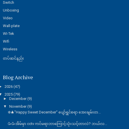
Switch
Unboxing
Video
Wall-plate
WI-Tek
Wifi
Wireless
တပ်ဆင်နည်း
Blog Archive
►
2026
(47)
▼
2025
(79)
►
December
(9)
▼
November
(9)
❄️🎄"Happy Sweet December" ပျော်ရွှင်စရာ အေးချမ်းတ...
🥳🥳အိမ်မှာ cctv ကင်မရာဘာကြောင့်သုံးသင့်တာလဲ? ဘယ်လ...