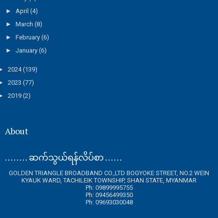
►
April
(4)
►
March
(8)
►
February
(6)
►
January
(6)
►
2024
(139)
►
2023
(77)
►
2019
(2)
About
. . . . . . . . ဆက်သွယ်ရန်လိပ်စာ . . . . . .
GOLDEN TRIANGLE BROADBAND CO.,LTD BOGYOKE STREET, NO.2 WEIN
KYAUK WARD, TACHILEIK TOWNSHIP, SHAN STATE, MYANMAR
Ph: 09899995755
Ph: 09456499350
Ph: 09693030048