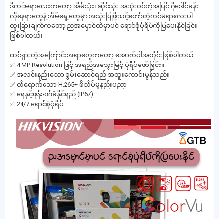
ဒီကင်မရာလေးကတော့ အိမ်သုံး၊ ဆိုင်သုံး အသုံးဝင်တဲ့အပြင် ဂိုဒေါင်ခန်း
လိုနေရာတွေနဲ့ အိမ်ရှေ့တွေမှာ အသုံးပြုဖို့သင့်တော်တဲ့ကင်မရာလေးပါ
ထူးခြားချက်ကတော့ ညအမှောင်ထဲမှာပင် ရောင်စုံပုံရိပ်ကိုပြပေးနိုင်ခြင်း
ဖြစ်ပါတယ်၊
ထင်ရှားတဲ့အကြောင်းအရာတွေကတော့ အောက်ပါအတိုင်းဖြစ်ပါတယ်
✅ 4 MP Resolution ဖြင့် အရည်အသွေးမြင့် ပုံရိပ်ဖော်ခြင်း။
✅ အလင်းနည်းသော စွမ်းဆောင်ရည် အထူးကောင်းမွန်သည်။
✅ ထိရောက်သော H.265+ ဖိသိပ်မှုနည်းပညာ
✅ ရေနှင့်ဖုန်ဒဏ်ခံနိုင်ရည် (IP67)
✅ 24/7 ရောင်စုံပုံရိပ်