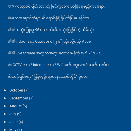
✡️✡️ကြည်လင်ပြတ်သားတဲ့ မြင်ကွင်းကျယ်မြင်ရမည့်ကင်မရာ...
✡️✡️ညအမှောင်ထဲမှာပင် ရောင်စုံပုံရိပ်ကိုပြပေးနိုင်တ...
🌈🌈အသုံးပြုသူ 96 ယောက်ထိအသုံးပြုနိုင်တဲ့ အိမ်သုံး...
🌈🌈Indoor ရော Outdoor ပါ ၂ မျိုးသုံးလို့ရတဲ့ Acce...
🌈🌈Live Stream အတွက်အထူးကောင်းမွန်တဲ့ Wifi 7(RG-R...
👍 CCTV လား? Internet လား? Wifi စက်တွေလား? ဆက်ဆက်ပ...
👍ပျော်ရွှင်စရာ "မြန်မာ့ရိုးရာတန်ဆောင်တိုင်" ပွဲတေ...
►
October
(7)
►
September
(7)
►
August
(6)
►
July
(9)
►
June
(4)
►
May
(4)