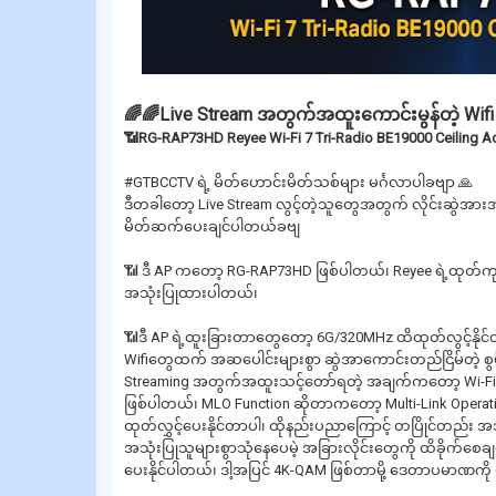
🌈🌈Live Stream အတွက်အထူးကောင်းမွန်တဲ့ Wifi
📶RG-RAP73HD Reyee Wi-Fi 7 Tri-Radio BE19000 Ceiling Ac
#GTBCCTV ရဲ့ မိတ်ဟောင်းမိတ်သစ်များ မင်္ဂလာပါခဗျာ 🙏
ဒီတခါတော့ Live Stream လွင့်တဲ့သူတွေအတွက် လိုင်းဆွဲအားအရ
မိတ်ဆက်‌ပေးချင်ပါတယ်ခဗျ
📶 ဒီ AP ကတော့ RG-RAP73HD ဖြစ်ပါတယ်၊ Reyee ရဲ့ထုတ်ကုန်
အသုံးပြုထားပါတယ်၊
📶ဒီ AP ရဲ့ထူးခြားတာတွေတော့ 6G/320MHz ထိထုတ်လွင့်နိုင်
Wifiတွေထက် အဆပေါင်းများစွာ ဆွဲအာကောင်းတည်ငြိမ်တဲ့ စွ
Streaming အတွက်အထူးသင့်တော်ရတဲ့ အချက်ကတော့ Wi-Fi7 ဖ
ဖြစ်ပါတယ်၊ MLO Function ဆိုတာကတော့ Multi-Link Operation 
ထုတ်လွှင့်ပေးနိုင်တာပါ၊ ထိုနည်းပညာကြောင့် တပြိုင်တည်း အသုံ
အသုံးပြုသူများစွာသုံနေပေမဲ့ အခြားလိုင်းတွေကို ထိခိုက်စေချင်
ပေးနိုင်ပါတယ်၊ ဒါ့အပြင် 4K-QAM ဖြစ်တာမို့ ဒေတာပမာဏကို ပိ