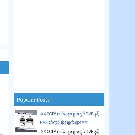
Popular Posts
✡️✡️CCTV ကင်မရာများတွင် DVR နှင့်
NVR ၏ကွာခြားချက်များ✡️✡️
✡️✡️CCTV ကင်မရာများတွင် DVR နှင့်