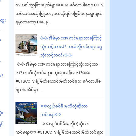
r
NVR ၏ကွာခြားချက်များ✡️✡️ 🙏 မင်္ဂလာပါခဗျာ CCTV
.
တပ်ဆင်အသုံးပြုတော့မယ်ဆိုရင် မဖြစ်မနေရွေးချယ်
ထူး
ရမှာကတော့ DVR န...
.
🥳🥳အိမ်မှာ cctv ကင်မရာဘာကြောင့်
း
သုံးသင့်တာလဲ? ဘယ်လိုကင်မရာတွေ
သုံးသင့်သလဲ?🥳🥳
,
🥳🥳အိမ်မှာ cctv ကင်မရာဘာကြောင့်သုံးသင့်တာ
လဲ? ဘယ်လိုကင်မရာတွေသုံးသင့်သလဲ?🥳🥳
း?
#GTBCCTV ရဲ့ မိတ်ဟောင်းမိတ်သစ်များ မင်္ဂလာပါခ
ဗျာ 🙏 အိမ်မှာ ...
✡️✡️လျှပ်စစ်မီးမလိုတဲ့ဆိုလာ
ံး...
ကင်မရာ✡️✡️
✡️✡️လျှပ်စစ်မီးမလိုတဲ့ဆိုလာ
ိပ်
ကင်မရာ✡️✡️ #GTBCCTV ရဲ့ မိတ်ဟောင်းမိတ်သစ်များ