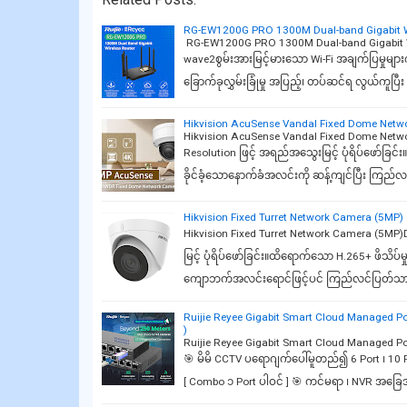
RG-EW1200G PRO 1300M Dual-band Gigabit W
RG-EW1200G PRO 1300M Dual-band Gigabit Wi
wave2စွမ်းအားမြင့်မားသော Wi-Fi အချက်ပြမှုများက
ခြောက်ခုလွှမ်းခြုံမှု အပြည့်၊ တပ်ဆင်ရ လွယ်ကူပြီ
Hikvision AcuSense Vandal Fixed Dome Net
Hikvision AcuSense Vandal Fixed Dome Net
Resolution ဖြင့် အရည်အသွေးမြင့် ပုံရိပ်ဖော်ခြ
ခိုင်ခံ့သောနောက်ခံအလင်းကို ဆန့်ကျင်ပြီး ကြည
Hikvision Fixed Turret Network Camera (5MP)
Hikvision Fixed Turret Network Camera (5M
မြင့် ပုံရိပ်ဖော်ခြင်း။ထိရောက်သော H.265+ ဖိသိပ
ကျောဘက်အလင်းရောင်ဖြင့်ပင် ကြည်လင်ပြတ်သားသေ
Ruijie Reyee Gigabit Smart Cloud Managed 
)
Ruijie Reyee Gigabit Smart Cloud Managed P
🎯 မိမိ CCTV ပရောဂျက်ပေါ်မူတည်၍ 6 Port ၊ 10 P
[ Combo ၁ Port ပါဝင် ] 🎯 ကင်မရာ ၊ NVR အခြ