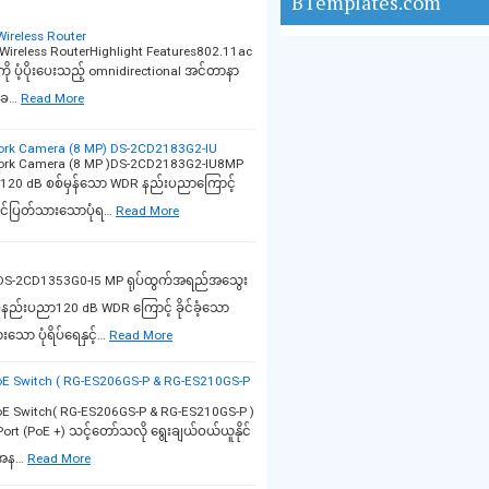
BTemplates.com
ireless Router
reless RouterHighlight Features802.11ac
ို ပံ့ပိုးပေးသည့် omnidirectional အင်တာနာ
း ခ…
Read More
work Camera (8 MP) DS-2CD2183G2-IU
work Camera (8 MP )DS-2CD2183G2-IU8MP
င်း။120 dB စစ်မှန်သော WDR နည်းပညာကြောင့်
်လင်ပြတ်သားသောပုံရ…
Read More
P)DS-2CD1353G0-I5 MP ရုပ်ထွက်အရည်အသွေး
်မှုနည်းပညာ120 dB WDR ကြောင့် ခိုင်ခံ့သော
ာ ပုံရိပ်ရေနှင့်…
Read More
PoE Switch ( RG-ES206GS-P & RG-ES210GS-P
oE Switch( RG-ES206GS-P & RG-ES210GS-P )
ort (PoE +) သင့်တော်သလို ရွေးချယ်ဝယ်ယူနိုင်
ေအန…
Read More