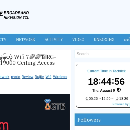
CTV
NETWORK
ACTIVITY
VIDEO
UNBOXING
တပ
်တဲ့ Wifi 7🌈🌈📶RG-
19000 Ceiling Access
Current Time in Tachilek
twork
,
photo
,
Review
,
Ruijie
,
Wifi
,
Wireless
18
44
57
Thu, August 6
05:26
12:59
18:26
Powered by
DaysPedia.c
om
Followers