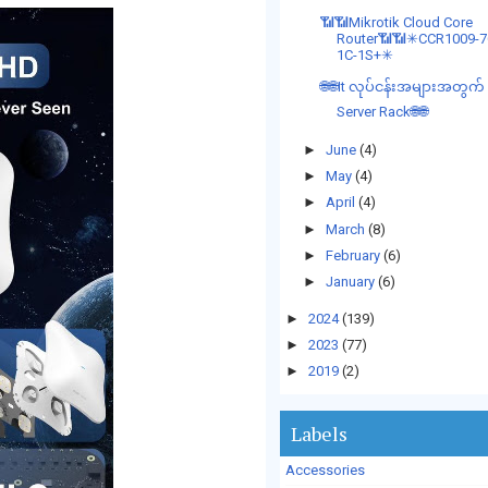
📶📶Mikrotik Cloud Core
Router📶📶✳CCR1009-7
1C-1S+✳
🌐🌐It လုပ်ငန်းအများအတွက်
Server Rack🌐🌐
►
June
(4)
►
May
(4)
►
April
(4)
►
March
(8)
►
February
(6)
►
January
(6)
►
2024
(139)
►
2023
(77)
►
2019
(2)
Labels
Accessories