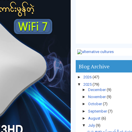
Blog Archive
►
2026
(47)
▼
2025
(79)
►
December
(9)
►
November
(9)
►
October
(7)
►
September
(7)
►
August
(6)
▼
July
(9)