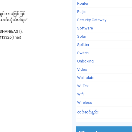
Router
Ruijie
ချင်တာပဲဖြစ်ဖြစ်
်းဆက်လိုက်ပါဗျ✅
Security Gateway
Software
k ,SHAN(EAST).
Solar
413326(Thai)
Splitter
Switch
Unboxing
Video
Wall-plate
WI-Tek
Wifi
Wireless
တပ်ဆင်နည်း