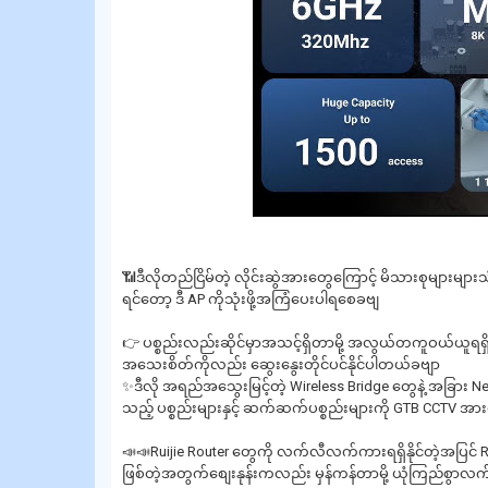
📶ဒီလိုတည်ငြိမ်တဲ့ လိုင်းဆွဲအားတွေကြောင့် မိသားစုများများသ
ရင်‌တော့ ဒီ AP ကိုသုံးဖို့အကြံပေးပါရ‌စေခဗျ
👉 ပစ္စည်းလည်းဆိုင်မှာအသင့်ရှိတာမို့ အလွယ်တကူဝယ်ယူရရှိနို
အသေးစိတ်ကိုလည်း ဆွေးနွေးတိုင်ပင်နိုင်ပါတယ်ခဗျာ
✨ဒီလို အရည်အသွေးမြင့်တဲ့ Wireless Bridge တွေနဲ့ အခြား Net
သည့် ပစ္စည်းများနှင့် ဆက်ဆက်ပစ္စည်းများကို GTB CCTV အားလ
📣📣Ruijie Router တွေကို လက်လီလက်ကားရရှိနိုင်တဲ့အပြင် Ruij
ဖြစ်တဲ့အတွက်စျေးနုန်းကလည်း မှန်ကန်တာမို့ ယုံကြည်စွာလက