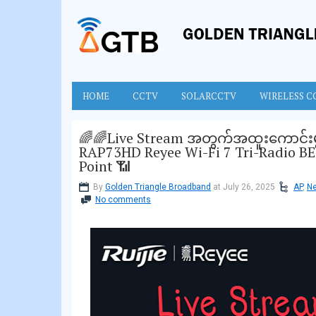
HOME
CCTV
SOLARCCTV
WIRELESS C
🌈🌈Live Stream အတွက်အထူးကောင်းမွန
RAP73HD Reyee Wi-Fi 7 Tri-Radio BE
Point 📶
By
Golden Triangle Broadband
at July 26, 2025
AP
,
Ne
No comments