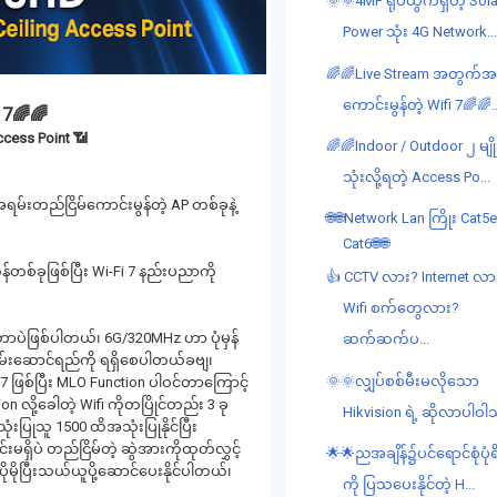
🌞🌞4MP ရုပ်ထွက်ရှိတဲ့ Sola
Power သုံး 4G Network..
🌈🌈Live Stream အတွက်အ
ကောင်းမွန်တဲ့ Wifi 7🌈🌈..
 7🌈🌈
cess Point 📶
🌈🌈Indoor / Outdoor ၂ မျို
သုံးလို့ရတဲ့ Access Po...
မ်းတည်ငြိမ်ကောင်းမွန်တဲ့ AP တစ်ခုနဲ့
🌐🌐Network Lan ကြိုး Cat5e
Cat6🌐🌐
တစ်ခုဖြစ်ပြီး Wi-Fi 7 နည်းပညာကို
👍 CCTV လား? Internet လာ
Wifi စက်တွေလား?
တာပဲဖြစ်ပါတယ်၊ 6G/320MHz ဟာ ပုံမှန်
ဆက်ဆက်ပ...
မ်းဆောင်ရည်ကို ရရှိစေပါတယ်ခဗျ၊
🌞🌞လျှပ်စစ်မီးမလိုသော
ြစ်ပြီး MLO Function ပါဝင်တာကြောင့်
လို့ခေါတဲ့ Wifi ကိုတပြိုင်တည်း 3 ခု
Hikvision ရဲ့ ဆိုလာပါဝါသု
းပြုသူ 1500 ထိအသုံးပြုနိုင်ပြီး
းမရှိပဲ တည်ငြိမ်တဲ့ ဆွဲအားကိုထုတ်လွှင့်
🌟🌟ညအချိန်၌ပင်ရောင်စုံပုံရ
ုမိုပြီးသယ်ယူပို့ဆောင်ပေးနိုင်ပါတယ်၊
ကို ပြသပေးနိုင်တဲ့ H...