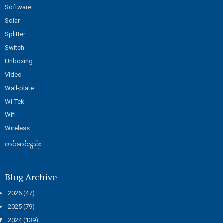
Software
Solar
Splitter
Switch
Unboxing
Video
Wall-plate
WI-Tek
Wifi
Wireless
တပ်ဆင်နည်း
Blog Archive
►
2026
(47)
►
2025
(79)
▼
2024
(139)