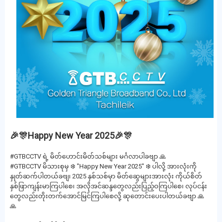
🎉🎊Happy New Year 2025🎉🎊
#GTBCCTV ရဲ့ မိတ်ဟောင်းမိတ်သစ်များ မင်္ဂလာပါခဗျာ 🙏
#GTBCCTV မိသားစုမှ ❄️ "Happy New Year 2025" ❄️ ပါလို့ အားလုံးကို
နှုတ်ဆက်ပါတယ်ခဗျ၊ 2025 နှစ်သစ်မှာ မိတ်ဆွေများအားလုံး ကိုယ်စိတ်
နှစ်ဖြာကျန်းမာကြပါစေ၊ အလိုအင်ဆန္ဒတွေလည်းပြည့်ဝကြပါစေ၊ လုပ်ငန်း
တွေလည်းတိုးတက်အောင်မြင်ကြပါစေလို့ ဆုတောင်းပေးပါတယ်ခဗျာ 🙏
🙏