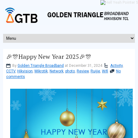
🎉🎊Happy New Year 2025🎉🎊
By
Golden Triangle Broadband
at December 31, 2024
Activity
,
CCTV
,
Hikvision
,
Mikrotik
,
Network
,
photo
,
Review
,
Ruijie
,
Wifi
No
comments