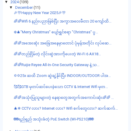
▼
2024
(139)
▼
December
(11)
🎉🎊Happy New Year 2025🎉🎊
🌈🌈Wifi 6 နည်းပညာဖြစ်ပြီး အကွာအဝေးမီတာ 20 ကျော်ထိ...
❄️🎄"Merry Christmas" ပျော်ရွှင်စရာ "Christmas" ပွ...
🌈🌈အအေးဆုံး အခြေအနေမှာတောင် ပုံမှန်အတိုင်း လုပ်ဆေ...
🌈🌈တည်ငြိမ်တဲ့ လိုင်းဆွဲအားကိုပေးတဲ့ Wi-Fi 6 AX18...
🌈🌈Ruijie Reyee All-In-One Security Gateway နဲ့ သ...
✡✡25x ဆထိ Zoom ဆွဲချဲ့နိုင်ပြီး INDOOR/OUTDOOR ပါအ...
🥰🥰GTB မှတပ်ဆင်ပေးခဲ့သော CCTV & Internet Wifi မှတ...
🌈🌈အသုံးပြုသူများတဲ့ နေရာတွေအတွက်အကောင်းဆုံး🌈🌈 ...
🎄❄ CCTV လား? Internet လား? Wifi စက်တွေလား? ဆက်ဆက်...
🌐🌐ရည်ရှည် အသုံးခံတဲ့ PoE Switch (WI-PS210)🌐🌐