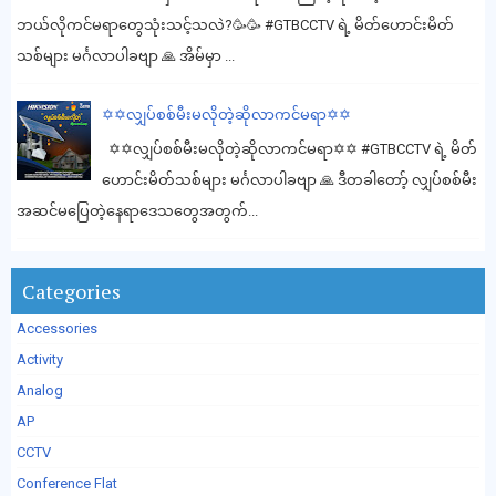
ဘယ်လိုကင်မရာတွေသုံးသင့်သလဲ?🥳🥳 #GTBCCTV ရဲ့ မိတ်ဟောင်းမိတ်
သစ်များ မင်္ဂလာပါခဗျာ 🙏 အိမ်မှာ ...
✡️✡️လျှပ်စစ်မီးမလိုတဲ့ဆိုလာကင်မရာ✡️✡️
✡️✡️လျှပ်စစ်မီးမလိုတဲ့ဆိုလာကင်မရာ✡️✡️ #GTBCCTV ရဲ့ မိတ်
ဟောင်းမိတ်သစ်များ မင်္ဂလာပါခဗျာ 🙏 ဒီတခါတော့် လျှပ်စစ်မီး
အဆင်မပြေတဲ့နေရာဒေသတွေအတွက်...
Categories
Accessories
Activity
Analog
AP
CCTV
Conference Flat