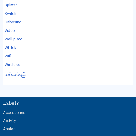
Splitter
Switch
Unboxing
Video
Wall-plate
WI-Tek
Wifi
Wireless
တပ်ဆင်နည်း
Labels
Accessories
Activity
Analog