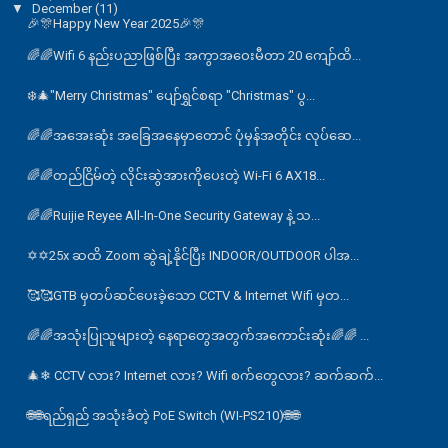
▼
December
(11)
🎉🎊Happy New Year 2025🎉🎊
🌈🌈Wifi 6 နည်းပညာဖြစ်ပြီး အကွာအဝေးမီတာ 20 ကျော်ထိ...
❄️🎄"Merry Christmas" ပျော်ရွှင်စရာ "Christmas" ပွ...
🌈🌈အအေးဆုံး အခြေအနေမှာတောင် ပုံမှန်အတိုင်း လုပ်ဆေ...
🌈🌈တည်ငြိမ်တဲ့ လိုင်းဆွဲအားကိုပေးတဲ့ Wi-Fi 6 AX18...
🌈🌈Ruijie Reyee All-In-One Security Gateway နဲ့ သ...
✡✡25x ဆထိ Zoom ဆွဲချဲ့နိုင်ပြီး INDOOR/OUTDOOR ပါအ...
🥰🥰GTB မှတပ်ဆင်ပေးခဲ့သော CCTV & Internet Wifi မှတ...
🌈🌈အသုံးပြုသူများတဲ့ နေရာတွေအတွက်အကောင်းဆုံး🌈🌈 ...
🎄❄ CCTV လား? Internet လား? Wifi စက်တွေလား? ဆက်ဆက်...
🌐🌐ရည်ရှည် အသုံးခံတဲ့ PoE Switch (WI-PS210)🌐🌐