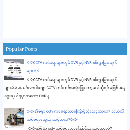
Popular Posts
✡️✡️CCTV ကင်မရာများတွင် DVR နှင့် NVR ၏ကွာခြားချက်
များ✡️✡️
✡️✡️CCTV ကင်မရာများတွင် DVR နှင့် NVR ၏ကွာခြားချက်
များ✡️✡️ 🙏 မင်္ဂလာပါခဗျာ CCTV တပ်ဆင်အသုံးပြုတော့မယ်ဆိုရင် မဖြစ်မနေ
ရွေးချယ်ရမှာကတော့ DVR န...
🥳🥳အိမ်မှာ cctv ကင်မရာဘာကြောင့်သုံးသင့်တာလဲ? ဘယ်လို
ကင်မရာတွေသုံးသင့်သလဲ?🥳🥳
🥳🥳အိမ်မှာ cctv ကင်မရာဘာကြောင့်သုံးသင့်တာလဲ?