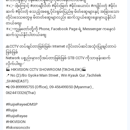
✳👉 ဒါ့ကြောင့် #တာချီလိတ် #မိုင်းဖြတ် #မိုင်းယောင်း #ကျိုင်းတုံ #မိုင်း
ဆက် #မိုင်းတုံ စသည့်အရှေ့ပိုင်းရှမ်းပြည်မှ မိတ်ဆွေများနှင့် အခြားသော
တိုင်းဒေသတွေမှ မိတတ်ဆွေမျာလည်း ဆက်သွယ်ဆွေးနွေးမှာယူနိုင်ပါ
တယ်ခဗျ၊
✳👉ကျွန်တော်တို့ကို Phone, Facebook Page ရဲ့ Messenger ကနေလဲ
ဆက်သွယ်နိုင်ပါတယ်ခဗျ
🙏CCTV တပ်ချင်တာဖြစ်ဖြစ်၊ Internet လိုင်းတပ်ဆင်အသုံးပြုချင်တာပဲ
ဖြစ်ဖြစ်
Network ပစ္စည်းမှားလိုအပ်တာဖြစ်ဖြစ် GTB CCTV ကိုသာဖုန်းဆက်
လိုက်ပါဗျ✅
🏭 HIKVISION CCTV SHOWROOM (TACHILEIK)🏭
📍 No.(2)/Bo Gyoke Main Street , Win Kyauk Qur ,Tachileik
,SHAN(EAST).
📲 09-899995755 (Office), 09-456499350 (Myanmar) ,
0624413326(Thai)
#RuijieReyeeDMSP
#Ruijie
#RuijieReyee
#HIKVISION
#hikvisioncctv