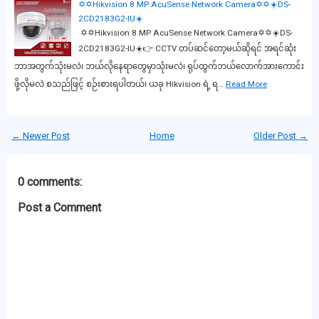
✡✡Hikvision 8 MP AcuSense Network Camera✡✡☀️DS-
2CD2183G2-IU☀️
✡✡Hikvision 8 MP AcuSense Network Camera✡✡☀️DS-
2CD2183G2-IU☀️👉 CCTV တပ်ဆင်တော့မယ်ဆိုရင် အရင်ဆုံး
ဘာအတွက်သုံးမလဲ၊ ဘယ်လိုနေရာတွေမှာသုံးမလဲ၊ ရုပ်ထွက်ဘယ်လောက်အားကောင်း
ဖို့လိုမလဲ စသည်ဖြင့် စဉ်းစားရပါတယ်၊ ယခု Hikvision ရဲ့ ရ…
Read More
← Newer Post
Home
Older Post →
0 comments:
Post a Comment