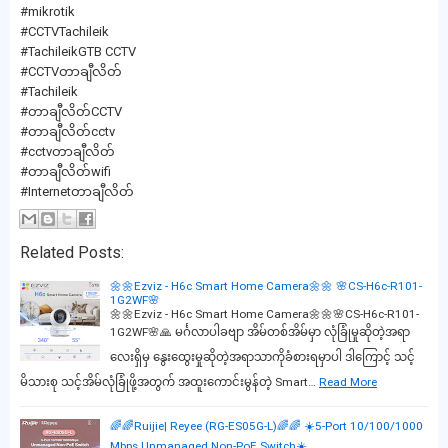
#mikrotik
#CCTVTachileik
#TachileikGTB CCTV
#CCTVတာချီလိတ်
#Tachileik
#တာချီလိတ်CCTV
#တာချီလိတ်cctv
#cctvတာချီလိတ်
#တာချီလိတ်wifi
#Internetတာချီလိတ်
Related Posts:
🌼🌼Ezviz - H6c Smart Home Camera🌼🌼 🌸CS-H6c-R101-
1G2WF🌸
🌼🌼Ezviz - H6c Smart Home Camera🌼🌼🌸CS-H6c-R101-
1G2WF🌸🙏 မင်္ဂလာပါခဗျာ အိမ်တစ်အိမ်မှာ လုံခြုံမှုဆိုတဲ့အရာ
လေးရှိမှ နွေးထွေးမှုဆိုတဲ့အရာသာကိုခံစားရမှာပါ ဒါကြောင့် သင့်
မိသားစု သင့်အိမ်လုံခြုံဖို့အတွက် အထူးကောင်းမွန်တဲ့ Smart…
Read More
🌈🌈Ruijie| Reyee (RG-ES05G-L)🌈🌈 ☀️5-Port 10/100/1000
Mbps Unmanaged Non-PoE Switch☀️