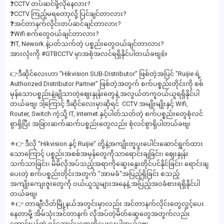
❓CCTV တပ်ဆင်ဖို့လိုနေလား?
❓CCTV ကြည့်မရတော့လို့ ပြင်ချင်တာလား?
❓အင်တာနက်လိုင်းတပ်ဆင်ချင်တာလား?
❓Wifi စက်တွေဝယ်ချင်တာလား?
❓IT, Nework နဲ့ပတ်သက်တဲ့ ပစ္စည်းတွေဝယ်ချင်တာလား?
အားလုံးကို #GTBCCTV မှာအစုံအလင်ရရှိနိုင်ပါတယ်ခဗျ👍
👉ဒီဆိုင်လေးဟာ "Hikvision SUB-Distributor" ဖြစ်တဲ့အပြင် "Ruijie ရဲ့
Authorized Distributor Partner" ဖြစ်တဲ့အတွက် စက်ပစ္စည်းတိုင်းကို စစ်
မှန်သောပစ္စည်းနဲ့ချိုသာတဲ့ဈေးနှုန်းတွေနဲ့ အလွယ်တကူဝယ်ယူရရှိနိုင်ပါ
တယ်ခဗျ၊ ဒါ့ကြောင့် ဒီဆိုင်လေးမှာဆိုရင် CCTV အမျိုးမျိုးနှင့် Wifi,
Router, Switch ကဲ့သို့ IT, Internet နှင့်ပါတ်သတ်တဲ့ စက်ပစ္စည်းတွေစုံလင်
စွာရှိပြီး အခြားဆက်ဆက်ပစ္စည်းတွေလည်း စုံလင်စွာရှိပါတယ်ခဗျ၊
✳👉 ဒီလို "Hikvision နှင့် Ruijie" တို့နဲ့အကျိုးတူပူးပေါင်းဆောင်ရွက်ထား
သောကြောင့် ပစ္စည်းအစစ်အမှန်တွေကိုသာရောင်းချခြင်း၊ ဈေးနှုန်း
သက်သာခြင်း၊ မိမိလိုအပ်သည့်အရာကိုဆွေးနွေးတိုင်ပင်နိုင်ခြင်း၊ ရောင်းချ
ပေးတဲ့ စက်ပစ္စည်းတိုင်းအတွက် "အာမခံ"အပြည့်ရှိခြင်း စသည့်
အကျိုးကျေးဇူးတွေကို ဝယ်ယူသူများအနေနဲ့ အပြည့်အဝခံစားရရှိနိုင်ပါ
တယ်ခဗျ၊
✳👉 တာချီလိတ်မြို့နယ်အတွင်းမှာလည်း အင်တာနက်လိုင်းတွေလွှင့်ပေး
နေတာမို့ အိမ်သုံးအင်တာနက် လိုအပ်တဲ့မိတ်ဆွေတွေအတွက်လည်း
ကောင်းမွန်တဲ့ ဝန်ဆောင်မှုတွေကိုပေးနေပါတယ်ခဗျ