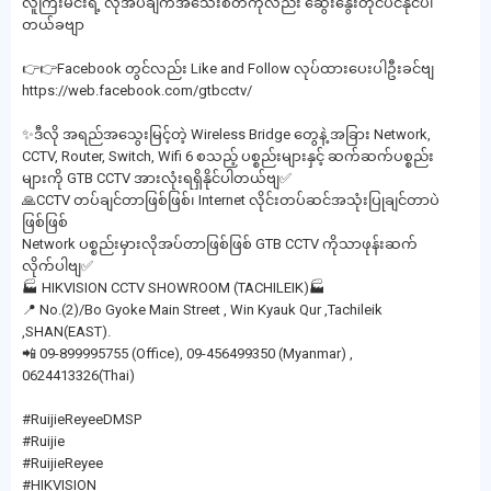
လူကြီးမင်းရဲ့ လိုအပ်ချက်အသေးစိတ်ကိုလည်း ဆွေးနွေးတိုင်ပင်နိုင်ပါ
တယ်ခဗျာ
👉👉Facebook တွင်လည်း Like and Follow လုပ်ထားပေးပါဦးခင်ဗျ
https://web.facebook.com/gtbcctv/
✨ဒီလို အရည်အသွေးမြင့်တဲ့ Wireless Bridge တွေနဲ့ အခြား Network,
CCTV, Router, Switch, Wifi 6 စသည့် ပစ္စည်းများနှင့် ဆက်ဆက်ပစ္စည်း
များကို GTB CCTV အားလုံးရရှိနိုင်ပါတယ်ဗျ✅
🙏CCTV တပ်ချင်တာဖြစ်ဖြစ်၊ Internet လိုင်းတပ်ဆင်အသုံးပြုချင်တာပဲ
ဖြစ်ဖြစ်
Network ပစ္စည်းမှားလိုအပ်တာဖြစ်ဖြစ် GTB CCTV ကိုသာဖုန်းဆက်
လိုက်ပါဗျ✅
🏭 HIKVISION CCTV SHOWROOM (TACHILEIK)🏭
📍 No.(2)/Bo Gyoke Main Street , Win Kyauk Qur ,Tachileik
,SHAN(EAST).
📲 09-899995755 (Office), 09-456499350 (Myanmar) ,
0624413326(Thai)
#RuijieReyeeDMSP
#Ruijie
#RuijieReyee
#HIKVISION