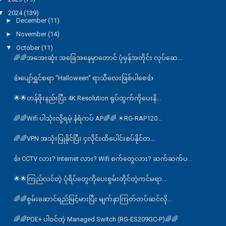
▼
2024
(139)
►
December
(11)
►
November
(14)
▼
October
(11)
🌈🌈အအေးဆုံး အခြေအနေမှာတောင် ပုံမှန်အတိုင်း လုပ်ဆေ...
👍ပျော်ရွှင်စရာ "Halloween" ရာသီလေးဖြစ်ပါစေ👍
🌟🌟တန်ဖိုးနည်းပြီး 4K Resolution ရုပ်ထွက်ကိုပေးနိ...
🌈🌈Wifi ပါသုံးလို့ရမဲ့ နံရံကပ် AP🌈🌈 ☀RG-RAP120...
🌈🌈VPN အသုံးပြုနိုင်ပြီး ၄လိုင်းထိပေါင်းစပ်နိုင်တ...
👍 CCTV လား? Internet လား? Wifi စက်တွေလား? ဆက်ဆက်ပ...
🌟🌟ကြည်လင်တဲ့ ပုံရိပ်တွေကိုပေးစွမ်းတိုင်တဲ့ကင်မရာ...
🌈🌈စွမ်းဆောင်ရည်မြင့်မားပြီး မျက်နှာကြတ်တပ်ဆင်လို...
🌈🌈POE+ ပါဝင်တဲ့ Managed Switch (RG-ES209GC-P)🌈🌈