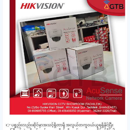
👉 ပစ္စည်းလည်းဆိုင်မှာအသင့်ရှိတာမို့ အလွယ်တကူဝယ်ယူရရှိနိုင်ပြီး