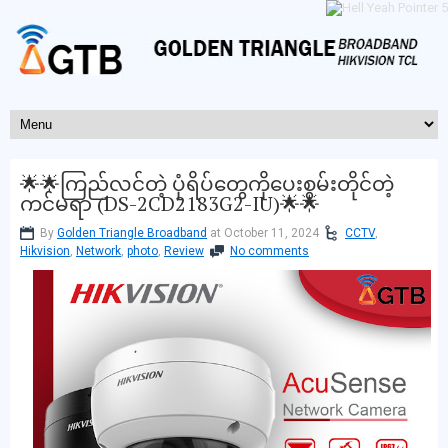
🌟🌟ကြည်လင်တဲ့ ပုံရိပ်တွေကိုပေးစွမ်းတိုင်တဲ့
ကင်မရာ (DS-2CD2183G2-IU)🌟🌟
By
Golden Triangle Broadband
at October 11, 2024
CCTV
,
Hikvision
,
Network
,
photo
,
Review
No comments