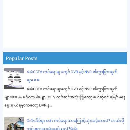
Popular Posts
✡️✡️CCTV ကင်မရာများတွင် DVR နှင့် NVR ၏ကွာခြားချက်
များ✡️✡️
✡️✡️CCTV ကင်မရာများတွင် DVR နှင့် NVR ၏ကွာခြားချက်
များ✡️✡️ 🙏 မင်္ဂလာပါခဗျာ CCTV တပ်ဆင်အသုံးပြုတော့မယ်ဆိုရင် မဖြစ်မနေ
ရွေးချယ်ရမှာကတော့ DVR န...
🥳🥳အိမ်မှာ cctv ကင်မရာဘာကြောင့်သုံးသင့်တာလဲ? ဘယ်လို
ကင်မရာတွေသုံးသင့်သလဲ?🥳🥳