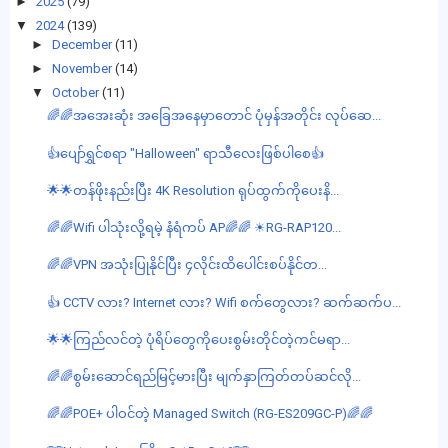
►
2025
(79)
▼
2024
(139)
►
December
(11)
►
November
(14)
▼
October
(11)
🌈🌈အအေးဆုံး အခြေအနေမှာတောင် ပုံမှန်အတိုင်း လုပ်ဆေ...
👍ပျော်ရွှင်စရာ "Halloween" ရာသီလေးဖြစ်ပါစေ👍
🌟🌟တန်ဖိုးနည်းပြီး 4K Resolution ရုပ်ထွက်ကိုပေးနိ...
🌈🌈Wifi ပါသုံးလို့ရမဲ့ နံရံကပ် AP🌈🌈 ☀RG-RAP120...
🌈🌈VPN အသုံးပြုနိုင်ပြီး ၄လိုင်းထိပေါင်းစပ်နိုင်တ...
👍 CCTV လား? Internet လား? Wifi စက်တွေလား? ဆက်ဆက်ပ...
🌟🌟ကြည်လင်တဲ့ ပုံရိပ်တွေကိုပေးစွမ်းတိုင်တဲ့ကင်မရာ...
🌈🌈စွမ်းဆောင်ရည်မြင့်မားပြီး မျက်နှာကြတ်တပ်ဆင်လို...
🌈🌈POE+ ပါဝင်တဲ့ Managed Switch (RG-ES209GC-P)🌈🌈