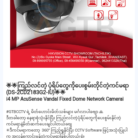
🌟🌟ကြည်လင်တဲ့ ပုံရိပ်တွေကိုပေးစွမ်းတိုင်တဲ့ကင်မရာ
(DS-2CD2183G2-IU)🌟🌟
ℹ️4 MP AcuSense Vandal Fixed Dome Network Cameraℹ️
#GTBCCTV ရဲ့ မိတ်ဟောင်းမိတ်သစ်များ မင်္ဂလာပါခဗျာ 🙏
ဒီတခါတော့ နေရာစုံသုံးနိုင်ပြီး ကြည်လင်တဲ့ပုံရိပ်တွေကိုပေးစွမ်းနိုင်တဲ့
ကင်မရာနဲ့မိတ်ဆက်ပေးချင်ပါတယ်ခဗျ
✳ဒီကင်မရာကတော့ 360° ကြည့်ရှုနိုင်ပြီး CCTV Software ဖြင့်အသုံးပြုပါ
က အလွန်ကောင်းမွန်တဲ့ကင်မရာဖြစ်ပါတယ်၊👍