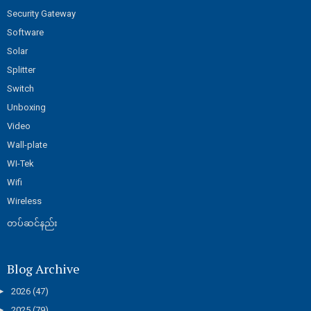
Security Gateway
Software
Solar
Splitter
Switch
Unboxing
Video
Wall-plate
WI-Tek
Wifi
Wireless
တပ်ဆင်နည်း
Blog Archive
►
2026
(47)
►
2025
(79)