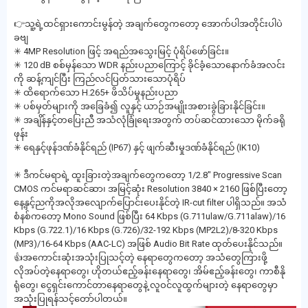
👉သူ့ရဲ့ထင်ရှားကောင်းမွန်တဲ့ အချက်တွေကတော့ အောက်ပါအတိုင်းပါပဲ
ခဗျ
✳ 4MP Resolution ဖြင့် အရည်အသွေးမြင့် ပုံရိပ်ဖော်ခြင်း။
✳ 120 dB စစ်မှန်သော WDR နည်းပညာကြောင့် ခိုင်ခံ့သောနောက်ခံအလင်း
ကို ဆန့်ကျင်ပြီး ကြည်လင်ပြတ်သားသောပုံရိပ်
✳ ထိရောက်သော H.265+ ဖိသိပ်မှုနည်းပညာ
✳ ပစ်မှတ်များကို အခြေခံ၍ လူနှင့် ယာဉ်အမျိုးအစားခွဲခြားနိုင်ခြင်း။
✳ အချိန်နှင့်တပြေးညီ အသံလုံခြုံရေးအတွက် တပ်ဆင်ထားသော မိုက်ခရို
ဖုန်း
✳ ရေနှင့်ဖုန်ဒဏ်ခံနိုင်ရည် (IP67) နှင့် ဖျက်ဆီးမှုဒဏ်ခံနိုင်ရည် (IK10)
✳ ဒီကင်မရာရဲ့ ထူးခြားတဲ့အချက်တွေကတော့ 1/2.8" Progressive Scan
CMOS ကင်မရာဆင်ဆာ၊ အမြင့်ဆုံး Resolution 3840 × 2160 ဖြစ်ပြီးတော့
နေ့နှင့်ညကိုအလိုအလျောက်ပြောင်းပေးနိုင်တဲ့ IR-cut filter ပါရှိသည်။ အသံ
စံနစ်ကတော့ Mono Sound ဖြစ်ပြီး 64 Kbps (G.711ulaw/G.711alaw)/16
Kbps (G.722.1)/16 Kbps (G.726)/32-192 Kbps (MP2L2)/8-320 Kbps
(MP3)/16-64 Kbps (AAC-LC) အဖြစ် Audio Bit Rate ထုတ်ပေးနိုင်သည်။
👍အကောင်းဆုံးအသုံးပြုသင့်တဲ့ နေရာတွေကတော့ အသံတွေကြားဖို့
လိုအပ်တဲ့နေရာတွေ၊ ဟိုတယ်ဧည့်ခန်းနေရာတွေ၊ အိမ်ဧည့်ခန်းတွေ၊ ကာစီနို
ရုံတွေ၊ ငွေရှင်းကောင်တာနေရာတွေနဲ့ လူဝင်လူထွက်များတဲ့ နေရာတွေမှာ
အသုံးပြုရန်သင့်တော်ပါတယ်။