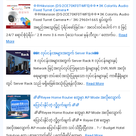
✡✡Hikvision (DS-2CE70KF0T-MFS)✡✡✴3K ColorVu Audio
Fixed Turret Camera✴
✡✡Hikvision (DS-2CE70KF0T-MFS)✡✡✴3K ColorVu Audio
Fixed Turret Camera✴✅ 3K၊ 2960×1665 ရုပ်ထွက်
အရည်အသွေးမြင့် ပုံရိပ်ဖော်ခြင်း။✅ အလင်းဝင်ပေါက် F1.0 ဖြင့်
24/7 ရောင်စုံပုံရိပ်✅ 2.8 mm၊ 3.6 mm ပုံသေ focal မှန်ဘီလူး✅ တောက်ပ…
Read
More
🌐🌐It လုပ်ငန်းအများအတွက် Server Rack🌐🌐
It လုပ်ငန်းအများအတွက် Server Rack It လုပ်ငန်းများနှင့်
Network ဖြင့်အလုပ်လုပ်ကြရသော ရုံးများနှင့် DVR, NVR အလုံး
ရေများစွာ တပ်ဆင်အသုံးပြုရသော လုပ်ငန်းများနှင့် ကာစီနိုရုံများ
တွင် Server Rack သည် မရှိမဖြစ်အသုံးပြုရန်လိုအပ…
Read More
🌈🌈Reyee Home Router တွေမှာ AP Mode အလိုလျောက်
ပြောင်းနိုင်တဲ့ လှို့ဝှက်ချက် 🌈🌈
🌈🌈Reyee Home Router တွေမှာ AP Mode အလိုလျောက်
ပြောင်းနိုင်တဲ့ လှို့ဝှက်ချက် 🌈🌈✴ Reyee EW တွေမှာ
အလိုအလျောက် AP mode ပြောင်းနိုင်တာ သင်သိပြီးပြီလား .. ? ✅ Budget Hotel
Solution တွေ ၊ စားသောက်ဆိုင် ၊ ကော်ဖီဆိုင်တွေမှာ…
Read More