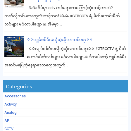
🥳🥳အိမ်မှာ cctv ကင်မရာဘာကြောင့်သုံးသင့်တာလဲ?
ဘယ်လိုကင်မရာတွေသုံးသင့်သလဲ?🥳🥳 #GTBCCTV ရဲ့ မိတ်ဟောင်းမိတ်
သစ်များ မင်္ဂလာပါခဗျာ 🙏 အိမ်မှာ ...
✡️✡️လျှပ်စစ်မီးမလိုတဲ့ဆိုလာကင်မရာ✡️✡️
✡️✡️လျှပ်စစ်မီးမလိုတဲ့ဆိုလာကင်မရာ✡️✡️ #GTBCCTV ရဲ့ မိတ်
ဟောင်းမိတ်သစ်များ မင်္ဂလာပါခဗျာ 🙏 ဒီတခါတော့် လျှပ်စစ်မီး
အဆင်မပြေတဲ့နေရာဒေသတွေအတွက်...
Categories
Accessories
Activity
Analog
AP
CCTV