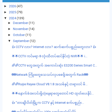
►
2026
(47)
►
2025
(79)
▼
2024
(139)
►
December
(11)
►
November
(14)
►
October
(11)
▼
September
(12)
👍 CCTV လား? Internet လား? ဆက်ဆက်ပစ္စည်းတွေလား? 👍
🌟🌟CCTV ကင်မရာ 8 လုံးထိတပ်ဆင်နိုင်တဲ့ NVR🌟🌟 ℹ️...
🌈🌈CCTV တွေအတွက် အကောင်းဆုံး ES200 Series Smart C...
🌐🌐Netwark ကြိုးတွေသေသပ်လှပစေဖို့အတွက် Rack🌐🌐
🌈🌈Ruijie Reyee Cloud V8.1.8 အသစ်နှင့် တရားဝင် မိ...
🌟🌟နောက်ခံအလင်းရှိတဲ့နေရာတွေတောင် HD ထုတ်ပေးနိုင်...
👍 "တာချီလိတ်မြို့က CCTV နှင့် Internet စက်ပစ္စည်း...
🌐🌐 အွန်လိုင်းအသုံးပြုမှု 100+ ကျော်အသုံးပြုနိုင်...