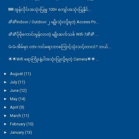
🌐🌐 အွန်လိုင်းအသုံးပြုမှု 100+ ကျော်အသုံးပြုနိုင်...
🌈🌈Indoor / Outdoor ၂ မျိုးသုံးလို့ရတဲ့ Access Po...
🌈🌈ပိုမိုကောင်းမွန်လာတဲ့ မျိုးဆက်သစ် Wifi-7🌈🌈 ...
🥳🥳အိမ်မှာ cctv ကင်မရာဘာကြောင့်သုံးသင့်တာလဲ? ဘယ်...
🌟🌟Wifi ရောကြိုးနဲ့ပါအသုံးပြုလို့ရတဲ့ Camera🌟🌟 ...
►
August
(11)
►
July
(11)
►
June
(12)
►
May
(14)
►
April
(9)
►
March
(11)
►
February
(10)
►
January
(13)