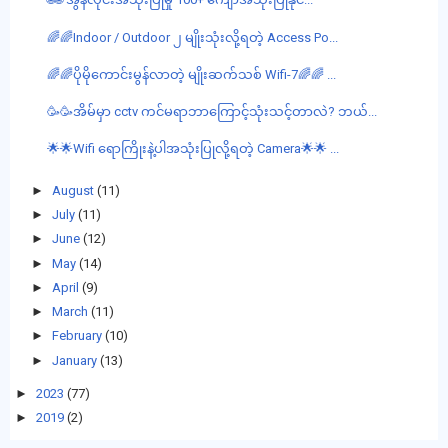
🌈🌈Indoor / Outdoor ၂ မျိုးသုံးလို့ရတဲ့ Access Po...
🌈🌈ပိုမိုကောင်းမွန်လာတဲ့ မျိုးဆက်သစ် Wifi-7🌈🌈 ...
🥳🥳အိမ်မှာ cctv ကင်မရာဘာကြောင့်သုံးသင့်တာလဲ? ဘယ်...
🌟🌟Wifi ရောကြိုးနဲ့ပါအသုံးပြုလို့ရတဲ့ Camera🌟🌟 ...
►
August
(11)
►
July
(11)
►
June
(12)
►
May
(14)
►
April
(9)
►
March
(11)
►
February
(10)
►
January
(13)
►
2023
(77)
►
2019
(2)