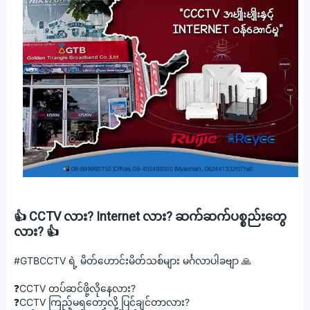
👍 CCTV လား? Internet လား? ဆက်ဆက်ပစ္စည်းတွေ
လား? 👍
#GTBCCTV
ရဲ့ မိတ်ဟောင်းမိတ်သစ်များ မင်္ဂလာပါခဗျာ 🙏
❓CCTV တပ်ဆင်ဖို့လိုနေလား?
❓CCTV ကြည့်မရတော့လို့ ပြင်ချင်တာလား?