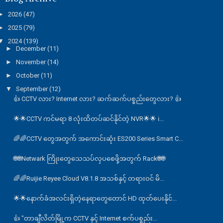
►
2026
(47)
►
2025
(79)
▼
2024
(139)
►
December
(11)
►
November
(14)
►
October
(11)
▼
September
(12)
👍 CCTV လား? Internet လား? ဆက်ဆက်ပစ္စည်းတွေလား? 👍
🌟🌟CCTV ကင်မရာ 8 လုံးထိတပ်ဆင်နိုင်တဲ့ NVR🌟🌟 ℹ️...
🌈🌈CCTV တွေအတွက် အကောင်းဆုံး ES200 Series Smart C...
🌐🌐Netwark ကြိုးတွေသေသပ်လှပစေဖို့အတွက် Rack🌐🌐
🌈🌈Ruijie Reyee Cloud V8.1.8 အသစ်နှင့် တရားဝင် မိ...
🌟🌟နောက်ခံအလင်းရှိတဲ့နေရာတွေတောင် HD ထုတ်ပေးနိုင်...
👍 "တာချီလိတ်မြို့က CCTV နှင့် Internet စက်ပစ္စည်း...