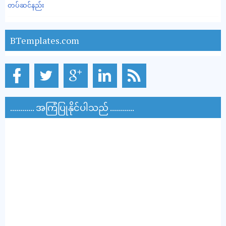
တပ်ဆင်နည်း
BTemplates.com
............ အကြံပြုနိုင်ပါသည် ............