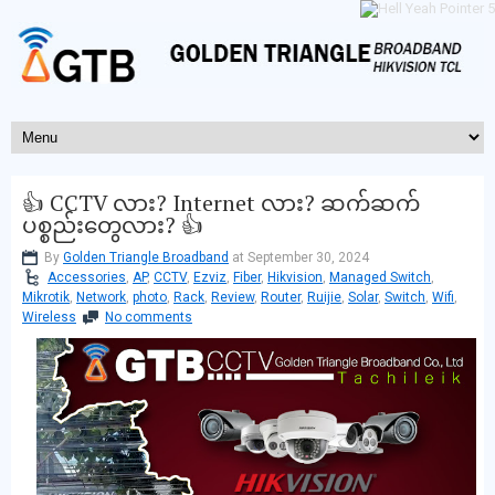
👍 CCTV လား? Internet လား? ဆက်ဆက်
ပစ္စည်းတွေလား? 👍
By
Golden Triangle Broadband
at September 30, 2024
Accessories
,
AP
,
CCTV
,
Ezviz
,
Fiber
,
Hikvision
,
Managed Switch
,
Mikrotik
,
Network
,
photo
,
Rack
,
Review
,
Router
,
Ruijie
,
Solar
,
Switch
,
Wifi
,
Wireless
No comments