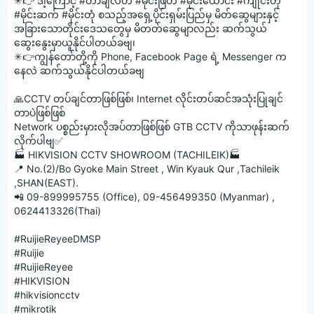
✳👉 ဒါ့ကြောင့်
#တာခ
ျီလိတ်
#မိုင
်းဖြတ်
#မိုင
်းယောင်း
#က
ျိုင်းတုံ
#မိုင
်းဆက်
#မိုင
်းတုံ စသည့်အရှေ့ပိုင်းရှမ်းပြည်မှ မိတ်ဆွေများနှင့်
အခြားသောတိုင်းဒေသတွေမှ မိတတ်ဆွေမျာလည်း ဆက်သွယ်
ဆွေးနွေးမှာယူနိုင်ပါတယ်ခဗျ၊
✳👉ကျွန်တော်တို့ကို Phone, Facebook Page ရဲ့ Messenger က
နေလဲ ဆက်သွယ်နိုင်ပါတယ်ခဗျ
🙏CCTV တပ်ချင်တာဖြစ်ဖြစ်၊ Internet လိုင်းတပ်ဆင်အသုံးပြုချင်
တာပဲဖြစ်ဖြစ်
Network ပစ္စည်းမှားလိုအပ်တာဖြစ်ဖြစ် GTB CCTV ကိုသာဖုန်းဆက်
လိုက်ပါဗျ✅
🏭 HIKVISION CCTV SHOWROOM (TACHILEIK)🏭
📍 No.(2)/Bo Gyoke Main Street , Win Kyauk Qur ,Tachileik
,SHAN(EAST).
📲 09-899995755 (Office), 09-456499350 (Myanmar) ,
0624413326(Thai)
#RuijieReyeeDMSP
#Ruijie
#RuijieReyee
#HIKVISION
#hikvisioncctv
#mikrotik