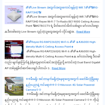
🌈🌈Live Stream အတွက်အထူးကောင်းမွန်တဲ့ Wifi 7🌈🌈📶RG-
RAP73HD📶
🌈🌈Live Stream အတွက်အထူးကောင်းမွန်တဲ့ Wifi 7🌈🌈📶RG-
RAP73HD Reyee Wi-Fi 7 Tri-Radio BE19000 Ceiling Access
Point 📶#GTBCCTV ရဲ့ မိတ်ဟောင်းမိတ်သစ်များ မင်္ဂလာပါခဗျာ
🙏ဒီတခါတော့ Live Stream လွင့်တဲ့သူတွေအတွက် လိုင်းဆွဲအ…
Read More
🌈🌈Reyee RG-RAP2260(H) Wi-Fi 6 🌈🌈 ☀️AX6000 High-
density Multi-G Ceiling Access Point☀️
🌈🌈Reyee RG-RAP2260(H) Wi-Fi 6 🌈🌈☀️AX6000 High-
density Multi-G Ceiling Access Point☀️🙏 မင်္ဂလာပါခဗျ ဒီတခါ
လည်း မျက်နှာကြက်နဲ့ နံရံတွေမှာတပ်ဆင်အသုံးပြုလို့ ကောင်းတဲ့ Dual Band Gigabit
AP တစ်ခုနဲ့မိတ်ဆက်ပေးချင်ပါတယ်၊ ဒ…
Read More
✡️✡️မီးမရှိ၊ အင်တာနက်မရှိတဲ့နေရာတွေအတွက် ခေတ်မီလုံခြုံရေး
နည်းပညာနဲ့ ကင်မရာ✡️✡️💠💠Hikvision 4G Solar Powered
Camera💠💠
✡️✡️မီးမရှိ၊ အင်တာနက်မရှိတဲ့နေရာတွေအတွက် ခေတ်မီလုံခြုံရေး
နည်းပညာနဲ့ ကင်မရာ✡️✡️💠💠Hikvision 4G Solar Powered Camera💠💠✳️ ကိုယ့်