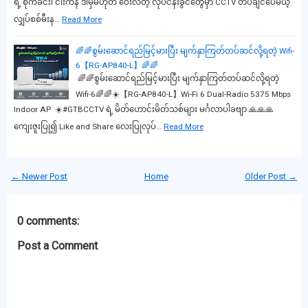
ရဲ့ စိုက်ခင်း၊ ငါးကန် ဒါမှမဟုတ် ဝေးလံတဲ့ လုပ်ငန်းခွင်တွေမှာ CCTV တပ်ချင်ပေမယ့်
လျှပ်စစ်မီးန…
Read More
🌈🌈စွမ်းဆောင်ရည်မြင့်မားပြီး မျက်နှာကြတ်တပ်ဆင်လို့ရတဲ့ Wifi-
6【RG-AP840-L】🌈🌈
🌈🌈စွမ်းဆောင်ရည်မြင့်မားပြီး မျက်နှာကြတ်တပ်ဆင်လို့ရတဲ့
Wifi-6🌈🌈☀️【RG-AP840-L】Wi-Fi 6 Dual-Radio 5375 Mbps
Indoor AP ☀️#GTBCCTV ရဲ့ မိတ်ဟောင်းမိတ်သစ်များ မင်္ဂလာပါခဗျာ 🙏🙏🙏
ကျေးဇူးပြု၍ Like and Share လေးပြုလုပ်…
Read More
← Newer Post
Home
Older Post →
0 comments:
Post a Comment