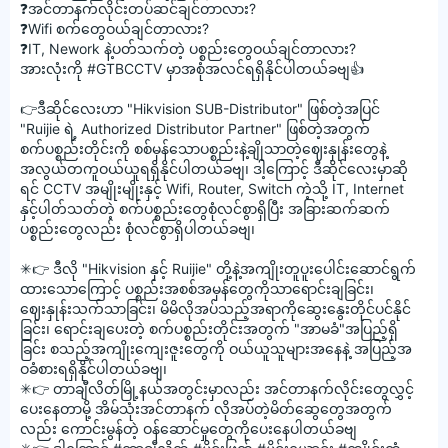
❓အင်တာနက်လိုင်းတပ်ဆင်ချင်တာလား?
❓Wifi စက်တွေဝယ်ချင်တာလား?
❓IT, Nework နဲ့ပတ်သက်တဲ့ ပစ္စည်းတွေဝယ်ချင်တာလား?
အားလုံးကို
#GTBCCTV
မှာအစုံအလင်ရရှိနိုင်ပါတယ်ခဗျ👍
👉ဒီဆိုင်လေးဟာ "Hikvision SUB-Distributor" ဖြစ်တဲ့အပြင်
"Ruijie ရဲ့ Authorized Distributor Partner" ဖြစ်တဲ့အတွက်
စက်ပစ္စည်းတိုင်းကို စစ်မှန်သောပစ္စည်းနဲ့ချိုသာတဲ့ဈေးနှုန်းတွေနဲ့
အလွယ်တကူဝယ်ယူရရှိနိုင်ပါတယ်ခဗျ၊ ဒါ့ကြောင့် ဒီဆိုင်လေးမှာဆို
ရင် CCTV အမျိုးမျိုးနှင့် Wifi, Router, Switch ကဲ့သို့ IT, Internet
နှင့်ပါတ်သတ်တဲ့ စက်ပစ္စည်းတွေစုံလင်စွာရှိပြီး အခြားဆက်ဆက်
ပစ္စည်းတွေလည်း စုံလင်စွာရှိပါတယ်ခဗျ၊
✳👉 ဒီလို "Hikvision နှင့် Ruijie" တို့နဲ့အကျိုးတူပူးပေါင်းဆောင်ရွက်
ထားသောကြောင့် ပစ္စည်းအစစ်အမှန်တွေကိုသာရောင်းချခြင်း၊
ဈေးနှုန်းသက်သာခြင်း၊ မိမိလိုအပ်သည့်အရာကိုဆွေးနွေးတိုင်ပင်နိုင်
ခြင်း၊ ရောင်းချပေးတဲ့ စက်ပစ္စည်းတိုင်းအတွက် "အာမခံ"အပြည့်ရှိ
ခြင်း စသည့်အကျိုးကျေးဇူးတွေကို ဝယ်ယူသူများအနေနဲ့ အပြည့်အ
ဝခံစားရရှိနိုင်ပါတယ်ခဗျ၊
✳👉 တာချီလိတ်မြို့နယ်အတွင်းမှာလည်း အင်တာနက်လိုင်းတွေလွှင့်
ပေးနေတာမို့ အိမ်သုံးအင်တာနက် လိုအပ်တဲ့မိတ်ဆွေတွေအတွက်
လည်း ကောင်းမွန်တဲ့ ဝန်ဆောင်မှုတွေကိုပေးနေပါတယ်ခဗျ