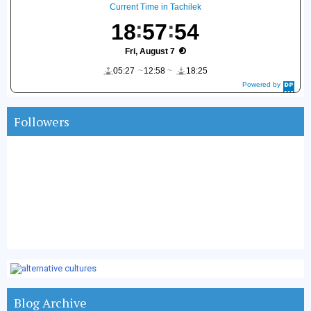
Current Time in Tachilek
18
57
55
Fri, August 7
05:27
12:58
18:25
Powered by
DaysPedia.c
om
Followers
Blog Archive