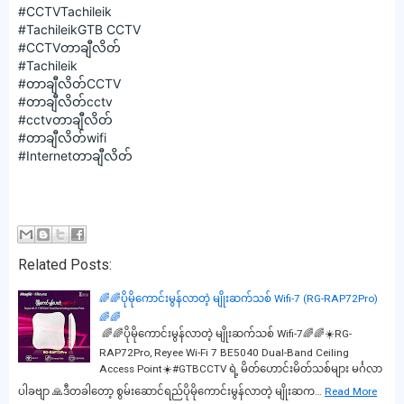
#CCTVTachileik
#TachileikGTB
CCTV
#CCTVတာခ
ျီလိတ်
#Tachileik
#တာခ
ျီလိတ်CCTV
#တာခ
ျီလိတ်cctv
#cctvတာခ
ျီလိတ်
#တာခ
ျီလိတ်wifi
#Internetတာခ
ျီလိတ်
Related Posts:
🌈🌈ပိုမိုကောင်းမွန်လာတဲ့ မျိုးဆက်သစ် Wifi-7 (RG-RAP72Pro)
🌈🌈
🌈🌈ပိုမိုကောင်းမွန်လာတဲ့ မျိုးဆက်သစ် Wifi-7🌈🌈☀️RG-
RAP72Pro, Reyee Wi-Fi 7 BE5040 Dual-Band Ceiling
Access Point☀️#GTBCCTV ရဲ့ မိတ်ဟောင်းမိတ်သစ်များ မင်္ဂလာ
ပါခဗျာ 🙏ဒီတခါတော့ စွမ်းဆောင်ရည်ပိုမိုကောင်းမွန်လာတဲ့ မျိုးဆက…
Read More