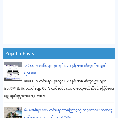
Popular Posts
✡️✡️CCTV ကင်မရာများတွင် DVR နှင့် NVR ၏ကွာခြားချက်
များ✡️✡️
✡️✡️CCTV ကင်မရာများတွင် DVR နှင့် NVR ၏ကွာခြားချက်
များ✡️✡️ 🙏 မင်္ဂလာပါခဗျာ CCTV တပ်ဆင်အသုံးပြုတော့မယ်ဆိုရင် မဖြစ်မနေ
ရွေးချယ်ရမှာကတော့ DVR န...
🥳🥳အိမ်မှာ cctv ကင်မရာဘာကြောင့်သုံးသင့်တာလဲ? ဘယ်လို
ကင်မရာတွေသုံးသင့်သလဲ?🥳🥳