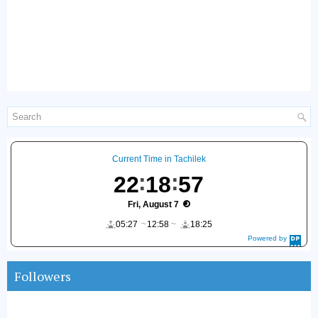
Current Time in Tachilek
22
18
58
Fri, August 7
05:27
12:58
18:25
Powered by
DaysPedia.c
om
Followers