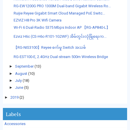
RG-EW1200G PRO 1300M Dual-band Gigabit Wireless Ro...
Ruijie Reyee Gigabit Smart Cloud Managed PoE Switc...
EZVIZ H8 Pro 3K Wifi Camera
Wi-Fi 6 Dual-Radio 5375 Mbps Indoor AP 【RG-AP840-L】
Ezviz H6c (CS-H6c-R101-1G2WF) အိမ်တွင်းလုံခြုံရေးက...
【RG-NIS3100】Reyee စက်မှု Switch အသစ်
RG-EST100-E, 2.4GHz Dual-stream 500m Wireless Bridge
►
September
(13)
►
August
(10)
►
July
(18)
►
June
(5)
►
2019
(2)
Labels
Accessories