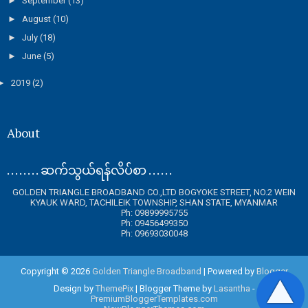
►
September
(13)
►
August
(10)
►
July
(18)
►
June
(5)
►
2019
(2)
About
. . . . . . . . ဆက်သွယ်ရန်လိပ်စာ . . . . . .
GOLDEN TRIANGLE BROADBAND CO.,LTD BOGYOKE STREET, NO.2 WEIN
KYAUK WARD, TACHILEIK TOWNSHIP, SHAN STATE, MYANMAR
Ph: 09899995755
Ph: 09456499350
Ph: 09693030048
Copyright ©
2026
Golden Triangle Broadband
| Powered by
Blogger
Design by
ThemePix
| Blogger Theme by
Lasantha
-
PremiumBloggerTemplates.com