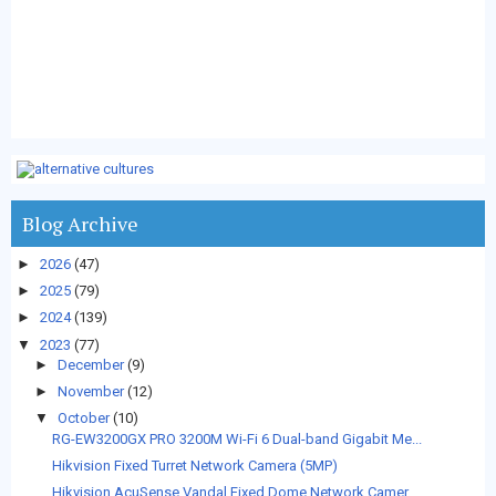
Blog Archive
►
2026
(47)
►
2025
(79)
►
2024
(139)
▼
2023
(77)
►
December
(9)
►
November
(12)
▼
October
(10)
RG-EW3200GX PRO 3200M Wi-Fi 6 Dual-band Gigabit Me...
Hikvision Fixed Turret Network Camera (5MP)
Hikvision AcuSense Vandal Fixed Dome Network Camer...