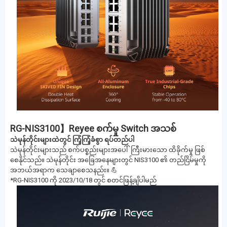
RG-NIS3100】Reyee စက်မှု Switch အသစ်
သဲမုန်တိုင်းများထဲတွင် ကြံ့ကြံ့ခံစွာ ရပ်တည်ပါ
သဲမုန်တိုင်းများသည် စက်ပစ္စည်းများအပေါ် ကြီးမားသော ထိခိုက်မှု ဖြစ်
စေနိုင်သည်။ သဲမုန်တိုင်း အခြေအနေများတွင် NIS3100 ၏ တည်ငြိမ်မှုကို
အဘယ်အရာက သေချာစေသနည်း။ 💪
*RG-NIS3100 ကို 2023/10/18 တွင် စတင်ဖြန့်ချိပါမည်