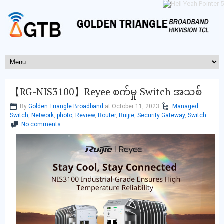
【RG-NIS3100】Reyee စက်မှု Switch အသစ်
By
Golden Triangle Broadband
at October 11, 2023
Managed
Switch
,
Network
,
photo
,
Review
,
Router
,
Ruijie
,
Security Gateway
,
Switch
No comments