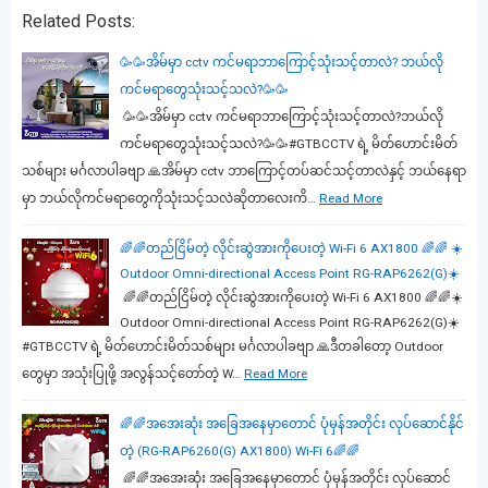
Related Posts:
🥳🥳အိမ်မှာ cctv ကင်မရာဘာကြောင့်သုံးသင့်တာလဲ? ဘယ်လို
ကင်မရာတွေသုံးသင့်သလဲ?🥳🥳
🥳🥳အိမ်မှာ cctv ကင်မရာဘာကြောင့်သုံးသင့်တာလဲ?ဘယ်လို
ကင်မရာတွေသုံးသင့်သလဲ?🥳🥳#GTBCCTV ရဲ့ မိတ်ဟောင်းမိတ်
သစ်များ မင်္ဂလာပါခဗျာ 🙏အိမ်မှာ cctv ဘာကြောင့်တပ်ဆင်သင့်တာလဲနှင့် ဘယ်နေရာ
မှာ ဘယ်လိုကင်မရာတွေကိုသုံးသင့်သလဲဆိုတာလေးကိ…
Read More
🌈🌈တည်ငြိမ်တဲ့ လိုင်းဆွဲအားကိုပေးတဲ့ Wi-Fi 6 AX1800 🌈🌈 ☀️
Outdoor Omni-directional Access Point RG-RAP6262(G)☀️
🌈🌈တည်ငြိမ်တဲ့ လိုင်းဆွဲအားကိုပေးတဲ့ Wi-Fi 6 AX1800 🌈🌈☀️
Outdoor Omni-directional Access Point RG-RAP6262(G)☀️
#GTBCCTV ရဲ့ မိတ်ဟောင်းမိတ်သစ်များ မင်္ဂလာပါခဗျာ 🙏ဒီတခါတော့ Outdoor
တွေမှာ အသုံးပြုဖို့ အလွန်သင့်တော်တဲ့ W…
Read More
🌈🌈အအေးဆုံး အခြေအနေမှာတောင် ပုံမှန်အတိုင်း လုပ်ဆောင်နိုင်
တဲ့ (RG-RAP6260(G) AX1800) Wi-Fi 6🌈🌈
🌈🌈အအေးဆုံး အခြေအနေမှာတောင် ပုံမှန်အတိုင်း လုပ်ဆောင်