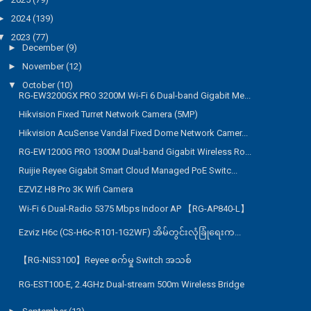
►
2024
(139)
▼
2023
(77)
►
December
(9)
►
November
(12)
▼
October
(10)
RG-EW3200GX PRO 3200M Wi-Fi 6 Dual-band Gigabit Me...
Hikvision Fixed Turret Network Camera (5MP)
Hikvision AcuSense Vandal Fixed Dome Network Camer...
RG-EW1200G PRO 1300M Dual-band Gigabit Wireless Ro...
Ruijie Reyee Gigabit Smart Cloud Managed PoE Switc...
EZVIZ H8 Pro 3K Wifi Camera
Wi-Fi 6 Dual-Radio 5375 Mbps Indoor AP 【RG-AP840-L】
Ezviz H6c (CS-H6c-R101-1G2WF) အိမ်တွင်းလုံခြုံရေးက...
【RG-NIS3100】Reyee စက်မှု Switch အသစ်
RG-EST100-E, 2.4GHz Dual-stream 500m Wireless Bridge