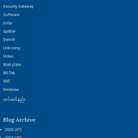
Security Gateway
Software
Solar
Splitter
Switch
Unboxing
Video
Wall-plate
WI-Tek
Wifi
Wireless
တပ်ဆင်နည်း
Blog Archive
►
2026
(47)
►
2025
(79)