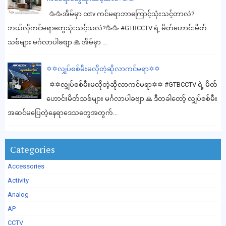
🥳🥳အိမ်မှာ cctv ကင်မရာဘာကြောင့်သုံးသင့်တာလဲ?
ဘယ်လိုကင်မရာတွေသုံးသင့်သလဲ?🥳🥳 #GTBCCTV ရဲ့ မိတ်ဟောင်းမိတ်
သစ်များ မင်္ဂလာပါခဗျာ 🙏 အိမ်မှာ ...
✡️✡️လျှပ်စစ်မီးမလိုတဲ့ဆိုလာကင်မရာ✡️✡️
✡️✡️လျှပ်စစ်မီးမလိုတဲ့ဆိုလာကင်မရာ✡️✡️ #GTBCCTV ရဲ့ မိတ်
ဟောင်းမိတ်သစ်များ မင်္ဂလာပါခဗျာ 🙏 ဒီတခါတော့် လျှပ်စစ်မီး
အဆင်မပြေတဲ့နေရာဒေသတွေအတွက်...
Categories
Accessories
Activity
Analog
AP
CCTV