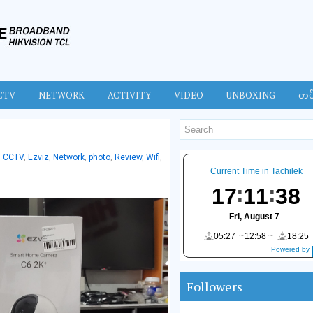
CTV
NETWORK
ACTIVITY
VIDEO
UNBOXING
တပ
CCTV
,
Ezviz
,
Network
,
photo
,
Review
,
Wifi
,
Current Time in Tachilek
17
11
39
Fri, August 7
05:27
12:58
18:25
Powered by
DaysPedia.c
om
Followers