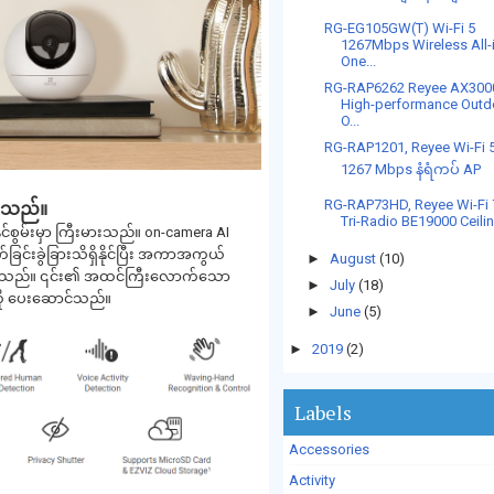
RG-EG105GW(T) Wi-Fi 5
1267Mbps Wireless All-
One...
RG-RAP6262 Reyee AX300
High-performance Outd
O...
RG-RAP1201, Reyee Wi-Fi 
1267 Mbps နံရံကပ် AP
RG-RAP73HD, Reyee Wi-Fi 
်းသည်။
Tri-Radio BE19000 Ceilin.
မ်းမှာ ကြီးမားသည်။ on-camera AI
က်ခြင်းခွဲခြားသိရှိနိုင်ပြီး အကာအကွယ်
►
August
(10)
ိနိုင်သည်။ ၎င်း၏ အထင်ကြီးလောက်သော
►
July
(18)
ကို ပေးဆောင်သည်။
►
June
(5)
►
2019
(2)
Labels
Accessories
Activity