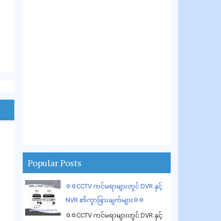
Popular Posts
✡️✡️CCTV ကင်မရာများတွင် DVR နှင့်
NVR ၏ကွာခြားချက်များ✡️✡️
✡️✡️CCTV ကင်မရာများတွင် DVR နှင့်