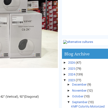
Blog Archive
►
2026
(47)
►
2025
(79)
►
2024
(139)
▼
2023
(77)
►
December
(9)
►
November
(12)
►
October
(10)
42° (Vertical), 92°(Diagonal)
▼
September
(13)
4 MP ColorVu Motorized