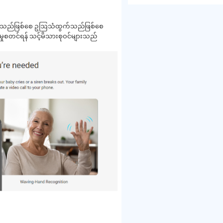
ငိုသည်ဖြစ်စေ ဥဩသံထွက်သည်ဖြစ်စေ
မှုစတင်ရန် သင့်မိသားစုဝင်များသည်