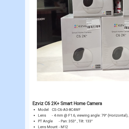
Ezviz C6 2K+ Smart Home Camera
Model
CS-C6-A0-8C4WF
Lens
- 4 mm @ F1.6, viewing angle: 79° (Horizontal), 
PT Angle
- Pan: 353° , Tilt: 133°
Lens Mount
- M12