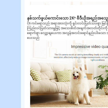
နှစ်သက်ဖွယ်ကောင်းသော 2K⁺ ဗီဒီယိုအရည်အသွေ
C6 ကင်မရာသည် အရာအားလုံးကို ရှင်းလင်းပြတ်သားစွာ မြင်နိ
ကြည်လင်ပြတ်သားမှုဖြင့် အသေးစိတ်အချက်အလတ်တိုင်းကို ပု
ရောက်စွာ လျှော့ချပေးကာ အလွန်အလင်းရောင်နည်းပါးသော အခြေ
ပေးသည်