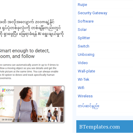
Ruijie
Security Gateway
Software
ထိ အလိုအလျောက် zoomချဲ့နိုင်
ပ်ပုံတစ်ခုလုံးကို တစ်ချိန်တည်းတွင်
Solar
ှာဖွေပြီး ခြေရာခံရန် AI ရွေးချယ်မှုကို
Splitter
Switch
Unboxing
Video
Wall-plate
WI-Tek
Wifi
Wireless
တပ်ဆင်နည်း
BTemplates.com