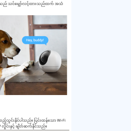
ု့သည် သင်မျှော်လင့်ထားသည်ထက် အသံ
်ထည့်သွင်းနိုင်ပါသည်။ ပြင်းထန်သော Wi-Fi
ိုင်းနှင့် ချိတ်ဆက်နိုင်သည်။