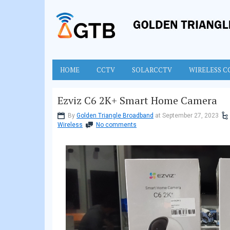
HOME
CCTV
SOLARCCTV
WIRELESS C
Ezviz C6 2K+ Smart Home Camera
By
Golden Triangle Broadband
at September 27, 2023
Wireless
No comments