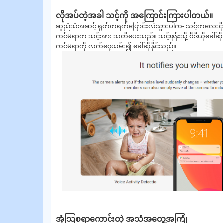
လိုအပ်တဲ့အခါ သင့်ကို အကြောင်းကြားပါတယ်။
ဆူညံသံအဆင့် ရုတ်တရက်ပြောင်းလဲသွားပါက- သင့်ကလေး
ကင်မရာက သင့်အား သတိပေးသည်။ သင့်ဖုန်းသို့ ဗီဒီယိုခေါ်ဆို
ကင်မရာကို လက်ဝှေ့ယမ်း၍ ခေါ်ဆိုနိုင်သည်။
အံ့သြစရာကောင်းတဲ့ အသံအတွေ့အကြုံ