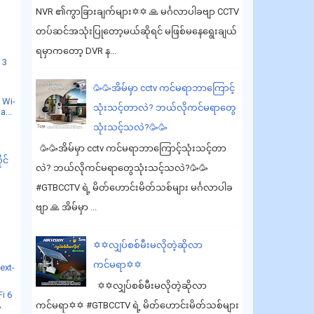
k
NVR ၏ကွာခြားချက်များ✡️✡️ 🙏 မင်္ဂလာပါခဗျာ CCTV
တပ်ဆင်အသုံးပြုတော့မယ်ဆိုရင် မဖြစ်မနေရွေးချယ်
ရမှာကတော့ DVR န...
 3
🥳🥳အိမ်မှာ cctv ကင်မရာဘာကြောင့်
 Wi-
သုံးသင့်တာလဲ? ဘယ်လိုကင်မရာတွေ
a...
သုံးသင့်သလဲ?🥳🥳
🥳🥳အိမ်မှာ cctv ကင်မရာဘာကြောင့်သုံးသင့်တာ
ုင်
လဲ? ဘယ်လိုကင်မရာတွေသုံးသင့်သလဲ?🥳🥳
#GTBCCTV ရဲ့ မိတ်ဟောင်းမိတ်သစ်များ မင်္ဂလာပါခ
ဗျာ 🙏 အိမ်မှာ ...
✡️✡️လျှပ်စစ်မီးမလိုတဲ့ဆိုလာ
ကင်မရာ✡️✡️
ext-
✡️✡️လျှပ်စစ်မီးမလိုတဲ့ဆိုလာ
i 6
ကင်မရာ✡️✡️ #GTBCCTV ရဲ့ မိတ်ဟောင်းမိတ်သစ်များ
P