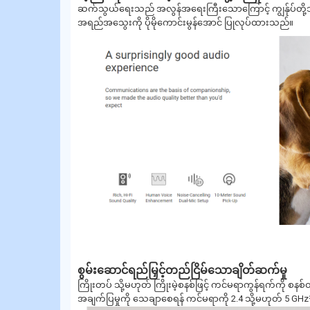
ဆက်သွယ်ရေးသည် အလွန်အရေးကြီးသောကြောင့် ကျွန်ုပ်တိ
အရည်အသွေးကို ပိုမိုကောင်းမွန်အောင် ပြုလုပ်ထားသည်။
စွမ်းဆောင်ရည်မြှင့်တည်ငြိမ်သောချိတ်ဆက်မှု
ကြိုးတပ် သို့မဟုတ် ကြိုးမဲ့စနစ်ဖြင့် ကင်မရာကွန်ရက်ကို စနစ
အချက်ပြမှုကို သေချာစေရန် ကင်မရာကို 2.4 သို့မဟုတ် 5 GHz² လှ