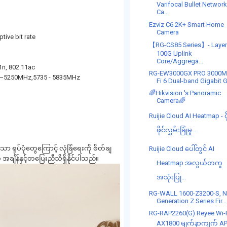
Varifocal Bullet Networ
Ca...
Ezviz C6 2K+ Smart Home
Camera
tive bit rate
【RG-CS85 Series】- Layer
100G Uplink
Core/Aggrega...
1n, 802.11ac
RG-EW3000GX PRO 3000M
70~5250MHz,5735 - 5835MHz
Fi 6 Dual-band Gigabit G
🌈Hikvision 's Panoramic
Camera🌈
Ruijie Cloud AI Heatmap - ဝိ
ဖိုင်လွှမ်းခြုံမှု...
ုပ်ပုံတွေကြောင့် လုံခြံရေးကို စိတ်ချ
Ruijie Cloud ပေါ်တွင် AI
ချိန်နှင့်တပြေးညီသိရှိနိုင်ပါသည်။
Heatmap အလွယ်တကူ
အသုံးပြု...
RG-WALL 1600-Z3200-S, N
Generation Z Series Fir...
RG-RAP2260(G) Reyee Wi-F
AX1800 မျက်နာကျက် A