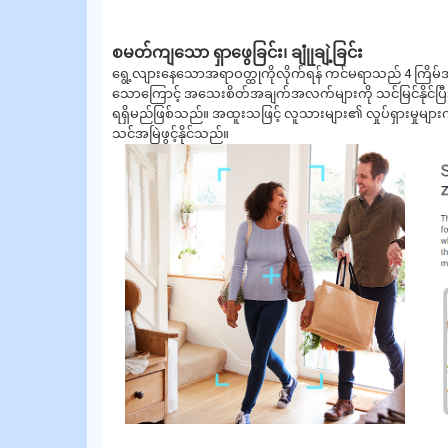
စမတ်ကျသော ရှာဖွေခြင်း၊ ချုုံချဲ့ခြင်း
ရွေ့လျားနေသောအရာဝတ္ထုကိုလိုက်ရန် ကင်မရာသည် 4 ကြိမ်အ
သောကြောင့် အသေးစိတ်အချက်အလက်များကို သင်မြင်နိုင်ပြီး ရု
ရရှိမည်ဖြစ်သည်။ အထူးသဖြင့် လူသားများ၏ လှုပ်ရှားမှုများကို ရ
သင်အမြဲဖွင့်နိုင်သည်။