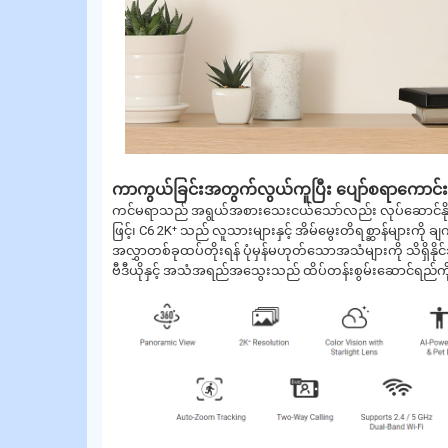
ကာကွယ်ခြင်းအတွက်လွယ်ကူပြီး ပျော်စရာကောင
ကင်မရာသည် အရွယ်အစားသေးငယ်သော်လည်း လုပ်ဆောင်နိုင်စွ
ဖြင့်၊ C6 2K⁺ သည် လူသားများနှင့် အိမ်မွေးတိရစ္ဆာန်များကို ချ
အလွှာတစ်ခုထပ်တိုးရန် ပုံမှန်မဟုတ်သောအသံများကို သိရှ
ဗီဒီယိုနှင့် အသံအရည်အသွေးသည် ထိပ်တန်းစွမ်းဆောင်ရည်