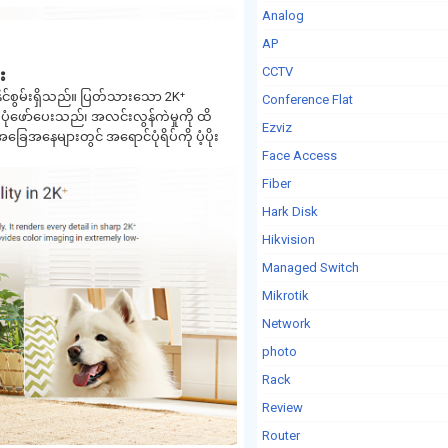
Analog
AP
CCTV
း
ုင်စွမ်းရှိသည်။ ပြတ်သားသော 2K⁺
Conference Flat
ံဖော်ပေးသည်၊ အလင်းလွန်ကဲမှုကို ထိ
Ezviz
အနေများတွင် အရောင်ပုံရိပ်ကို ပံ့ပိုး
Face Access
Fiber
Hark Disk
Hikvision
Managed Switch
Mikrotik
Network
photo
Rack
Review
Router