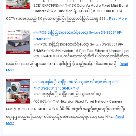
2CE10KF0T-FS)✅✅💠💠3K ColorVu Audio Fixed Mini Bullet
Camera💠💠✳️ Hikvision ရဲ့ မော်ဒယ် (DS-2CE10KF0T-FS)
CCTV ကင်မရာသည် 3K ရုပ်ထွက်ဖြစ်ပြီး ကြည်လင်ပြတ်သားမှု 296…
Read More
✅✅POE အပြည့်အဝထောက်ပံ့ပေးတဲ့ Switch DS-3E0318P-
E/M(B)✅✅
✅✅POE အပြည့်အဝထောက်ပံ့ပေးတဲ့ Switch DS-3E0318P-
E/M(B)✅✅💠💠Hikvision 16 Port Fast Ethernet Unmanaged
POE Switch💠💠✳️ ကင်မရာတစ်လုံးစီကို ပါဝါသည်းသန့်ဖို့ဆိုတာ
အတော်လေးအလုပ်များစေပါတယ် အဲ့ဒါကြောင့် သည်းသန့်ပါဝါပေးစရာမလို…
Read
More
✅✅ဈေးနှုန်းချိုသာပြီး အရည်သွေးကောင်းတဲ့ကင်မရာ✅✅
💠💠DS-2CD1343G0-IUF💠💠
✅✅ဈေးနှုန်းချိုသာပြီး အရည်သွေးကောင်းတဲ့
ကင်မရာ✅✅💠💠Hikvision Fixed Turret Network Camera
(4MP) DS-2CD1343G0-IUF💠💠✳️ မိမိအိမ်အတွက် အရည်သွေးလည်းကောင်းပြီး
ဈေးနှုန်းလည်းချိုသာတဲ့ ကင်မရာလို့ ရှာဖွေနေတယ်ဆိုရင်တော့ ယခု Hikv…
Read
More