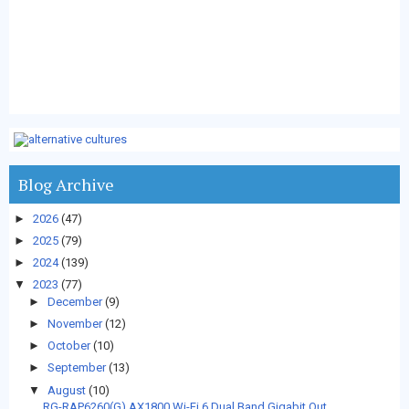
Blog Archive
►
2026
(47)
►
2025
(79)
►
2024
(139)
▼
2023
(77)
►
December
(9)
►
November
(12)
►
October
(10)
►
September
(13)
▼
August
(10)
RG-RAP6260(G) AX1800 Wi-Fi 6 Dual Band Gigabit Out...