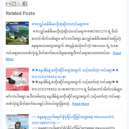
Related Posts:
✡️✡️လျှပ်စစ်မီးမလိုတဲ့ဆိုလာကင်မရာ✡️✡️
✡️✡️လျှပ်စစ်မီးမလိုတဲ့ဆိုလာကင်မရာ✡️✡️#GTBCCTV ရဲ့ မိတ်
ဟောင်းမိတ်သစ်များ မင်္ဂလာပါခဗျာ 🙏လျှပ်စစ်မီးအဆင်မပြေတဲ့
နေရာဒေသတွေအတွက် အလွန်အသုံးဝင်တဲ့ Hikvision ရဲ့ Solar
ကင်မရာလေးတစ်လုံးနဲ့ မိတ်ဆက်ပေးပါရစေခဗျ၊ဒီကင်မရာလေးတာတပ်ထ…
Read
More
🌟🌟နေအိမ်နဲ့ စတိုးဆိုင်တွေအတွက် သင့်တော်တဲ့ ကင်မရာ🌟🌟
ℹ️DS-2CD2T83G2-2I/4Iℹ️
🌟🌟နေအိမ်နဲ့ စတိုးဆိုင်တွေအတွက် သင့်တော်တဲ့ ကင်မရာ🌟🌟
ℹ️DS-2CD2T83G2-2I/4Iℹ️#GTBCCTV ရဲ့ မိတ်ဟောင်းမိတ်သစ်များ
မင်္ဂလာပါခဗျာ 🙏ဒီတခါတော့ နေအိမ်နဲ့ စတိုးဆိုင်တွေအတွက် သင့်တော်တဲ့ ကင်မရာ
တစ်လုံးနဲ့ မိတ်ဆက်ပေးချင်ပါတယ်ထူးခြားတဲ့…
Read More
✅✅နေ့ရောညပါရောင်စုံပုံရိပ်ကိုမြင်တွေ့စေမဲ့ Hikvision(DS-
2CE10KF0T-FS)✅✅
✅✅နေ့ရောညပါရောင်စုံပုံရိပ်ကိုမြင်တွေ့စေမဲ့ Hikvision(DS-