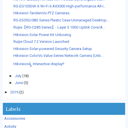
RG-EG105GW-X Wi-Fi 6 AX3000 High-performance All-i...
Hikvision TandemVu PTZ Cameras
RG-ES05G/08G Series Plastic Case Unmanaged Desktop...
Ruijie【RG-CS85 Series】- Layer 3 100G Uplink Core/A...
Hikvision Solar Power Kit Unboxing
Ruijie Cloud 7.2 Version Launched
Hikvision Solar-powered Security Camera Setup
Hikvision ColorVu Value Series Network Camera (Unb...
Hikvisionရဲ့ Interactive display!!
►
July
(18)
►
June
(5)
►
2019
(2)
Labels
Accessories
Activity