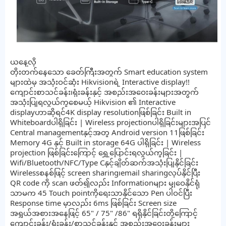
ယနေ့လို
တိုးတက်နေသော ခေတ်ကြီးအတွက် Smart education system
များထဲမှ အသုံးဝင်ဆုံး Hikvisionရဲ့ Interactive display!!
ကျောင်းစာသင်ခန်း၊ရုံးခန်းနှင့် အစည်းအဝေးခန်းများအတွက်
အသုံးပြုရလွယ်ကူစေမယ့် Hikvision ၏ Interactive
displayဟာဆိုရင်4K display resolutionဖြစ်ခြင်း Built in
Whiteboardပါရှိခြင်း | Wireless projectionပါရှိခြင်းများအပြင်
Central managementနှင့်အတူ Android version 11ဖြစ်ခြင်း
Memory 4G နှင့် Built in storage 64G ပါရှိခြင်း | Wireless
projection ဖြစ်ခြင်းကြောင့်
ရွှေ့ပြောင်းရလွယ်ကူခြင်း |
Wifi/Bluetooth/NFC/Type Cနှင့်ချိတ်ဆက်အသုံးပြုနိုင်ခြင်း
Wirelessစနစ်​ဖြင့် screen sharing၊email sharingလုပ်နိုင်ပြီး
QR code ကို scan ဖတ်၍လည်း Informationများ မျှဝေနိုင်ရုံ
သာမက 45 Touch pointကိုရေးသာနိုင်သော Pen ပါဝင်ပြီး
Response time မှာလည်း 6ms ဖြစ်ခြင်း Screen size
အရွယ်အစားအနေဖြင့် 65" / 75" /86" ရရှိနိုင်ခြင်းတို့ကြောင့်
ကျောင်းခန်း/ရုံးခန်း/စာသင်ခန်းနှင့် အစည်းအဝေးခန်းများ