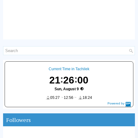
Current Time in Tachilek
21
26
01
Sun, August 9
05:27
12:56
18:24
Powered by
DaysPedia.c
om
Followers