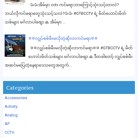
🥳🥳အိမ်မှာ cctv ကင်မရာဘာကြောင့်သုံးသင့်တာလဲ?
ဘယ်လိုကင်မရာတွေသုံးသင့်သလဲ?🥳🥳 #GTBCCTV ရဲ့ မိတ်ဟောင်းမိတ်
သစ်များ မင်္ဂလာပါခဗျာ 🙏 အိမ်မှာ ...
✡️✡️လျှပ်စစ်မီးမလိုတဲ့ဆိုလာကင်မရာ✡️✡️
✡️✡️လျှပ်စစ်မီးမလိုတဲ့ဆိုလာကင်မရာ✡️✡️ #GTBCCTV ရဲ့ မိတ်
ဟောင်းမိတ်သစ်များ မင်္ဂလာပါခဗျာ 🙏 ဒီတခါတော့် လျှပ်စစ်မီး
အဆင်မပြေတဲ့နေရာဒေသတွေအတွက်...
Categories
Accessories
Activity
Analog
AP
CCTV