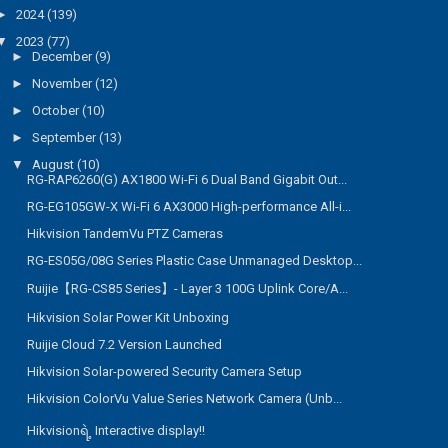
►
2024
(139)
▼
2023
(77)
►
December
(9)
►
November
(12)
►
October
(10)
►
September
(13)
▼
August
(10)
RG-RAP6260(G) AX1800 Wi-Fi 6 Dual Band Gigabit Out...
RG-EG105GW-X Wi-Fi 6 AX3000 High-performance All-i...
Hikvision TandemVu PTZ Cameras
RG-ES05G/08G Series Plastic Case Unmanaged Desktop...
Ruijie【RG-CS85 Series】- Layer 3 100G Uplink Core/A...
Hikvision Solar Power Kit Unboxing
Ruijie Cloud 7.2 Version Launched
Hikvision Solar-powered Security Camera Setup
Hikvision ColorVu Value Series Network Camera (Unb...
Hikvisionရဲ့ Interactive display!!