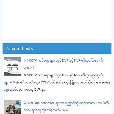
Popular Posts
✡️✡️CCTV ကင်မရာများတွင် DVR နှင့် NVR ၏ကွာခြားချက်
များ✡️✡️
✡️✡️CCTV ကင်မရာများတွင် DVR နှင့် NVR ၏ကွာခြားချက်
များ✡️✡️ 🙏 မင်္ဂလာပါခဗျာ CCTV တပ်ဆင်အသုံးပြုတော့မယ်ဆိုရင် မဖြစ်မနေ
ရွေးချယ်ရမှာကတော့ DVR န...
🥳🥳အိမ်မှာ cctv ကင်မရာဘာကြောင့်သုံးသင့်တာလဲ? ဘယ်လို
ကင်မရာတွေသုံးသင့်သလဲ?🥳🥳