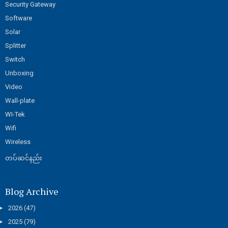
Security Gateway
Software
Solar
Splitter
Switch
Unboxing
Video
Wall-plate
WI-Tek
Wifi
Wireless
တပ်ဆင်နည်း
Blog Archive
►
2026
(47)
►
2025
(79)