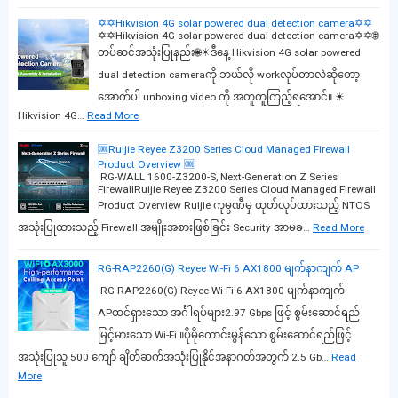
✡️✡️Hikvision 4G solar powered dual detection camera✡️✡️
✡️✡️Hikvision 4G solar powered dual detection camera✡️✡️🌐
တပ်ဆင်အသုံးပြုနည်း🌐☀ဒီနေ့ Hikvision 4G solar powered
dual detection cameraကို ဘယ်လို workလုပ်တာလဲဆိုတော့
အောက်ပါ unboxing video ကို အတူတူကြည့်ရအောင်။ ☀
Hikvision 4G…
Read More
🆒Ruijie Reyee Z3200 Series Cloud Managed Firewall
Product Overview 🆒
RG-WALL 1600-Z3200-S, Next-Generation Z Series
FirewallRuijie Reyee Z3200 Series Cloud Managed Firewall
Product Overview Ruijie ကုမ္ပဏီမှ ထုတ်လုပ်ထားသည့် NTOS
အသုံးပြုထားသည့် Firewall အမျိုးအစားဖြစ်ခြင်း Security အာမခ…
Read More
RG-RAP2260(G) Reyee Wi-Fi 6 AX1800 မျက်နာကျက် AP
RG-RAP2260(G) Reyee Wi-Fi 6 AX1800 မျက်နာကျက်
APထင်ရှားသော အင်္ဂါရပ်များ2.97 Gbps ဖြင့် စွမ်းဆောင်ရည်
မြင့်မားသော Wi-Fi ။ပိုမိုကောင်းမွန်သော စွမ်းဆောင်ရည်ဖြင့်
အသုံးပြုသူ 500 ကျော် ချိတ်ဆက်အသုံးပြုနိုင်အနာဂတ်အတွက် 2.5 Gb…
Read
More