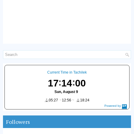
Current Time in Tachilek
17
14
01
Sun, August 9
05:27
12:56
18:24
Powered by
DaysPedia.c
om
Followers