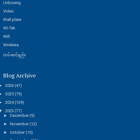
Unboxing
Video
Wall-plate
WI-Tek
Wifi
Wireless
တပ်ဆင်နည်း
Blog Archive
►
2026
(47)
►
2025
(79)
►
2024
(139)
▼
2023
(77)
►
December
(9)
►
November
(12)
►
October
(10)