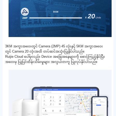
3KM အကွာအဝေးတွင် Camera (2MP) 45 လုံးနှင့် 5KM အကွာအဝေး
တွင် Camera 20 လုံးအထိ တပ်ဆင်အသုံးပြုနိုင်ပါသည်။
Ruijie Cloud ပေါ်မှလည်း Device အခြေအနေများကို စောင့်ကြည့်နိုင်ပြီး
အဝေးမှ ပြုပြင်ထိန်းသိမ်းမှုများ အလွယ်တကူ ပြုလုပ်နိုင်ပါသည်။