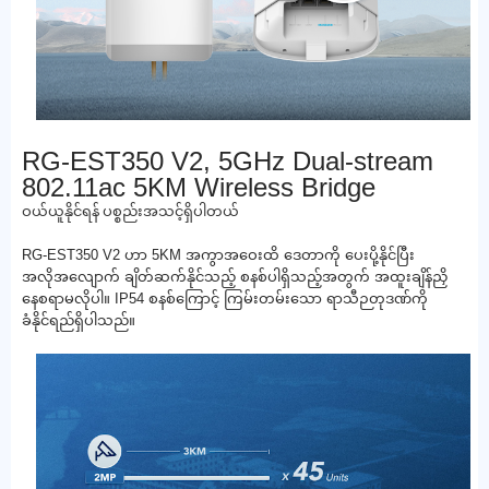
RG-EST350 V2, 5GHz Dual-stream
802.11ac 5KM Wireless Bridge
ဝယ်ယူနိုင်ရန် ပစ္စည်းအသင့်ရှိပါတယ်
RG-EST350 V2 ဟာ 5KM အကွာအဝေးထိ ဒေတာကို ပေးပို့နိုင်ပြီး
အလိုအလျောက် ချိတ်ဆက်နိုင်သည့် စနစ်ပါရှိသည့်အတွက် အထူးချိန်ညှိ
နေစရာမလိုပါ။ IP54 စနစ်ကြောင့် ကြမ်းတမ်းသော ရာသီဉတုဒဏ်ကို
ခံနိုင်ရည်ရှိပါသည်။