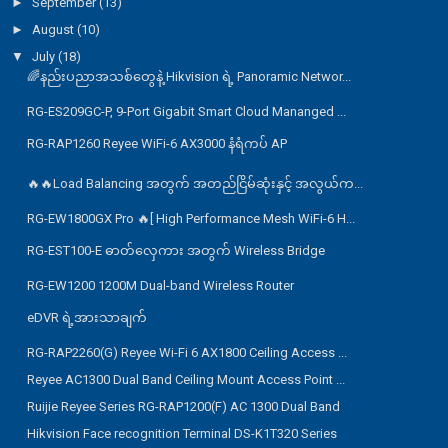
►
September
(13)
►
August
(10)
▼
July
(18)
🌈နည်းပညာအသစ်တွေနဲ့ Hikvision ရဲ့ Panoramic Networ...
RG-ES209GC-P, 9-Port Gigabit Smart Cloud Mananged ...
RG-RAP1260 Reyee WiFi-6 AX3000 နံရံကပ် AP
🔥🔥Load Balancing အတွက် အတည်ငြိမ်ဆုံးနှင့် အလွယ်က...
RG-EW1800GX Pro 🔥[ High Performance Mesh WiFi-6 H...
RG-EST100-E ဓာတ်လှေကား အတွက် Wireless Bridge
RG-EW1200 1200M Dual-band Wireless Router
eDVR ရဲ့အားသာချက်
RG-RAP2260(G) Reyee Wi-Fi 6 AX1800 Ceiling Access ...
Reyee AC1300 Dual Band Ceiling Mount Access Point ...
Ruijie Reyee Series RG-RAP1200(F) AC 1300 Dual Band
Hikvision Face recognition Terminal DS-K1T320 Series