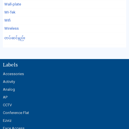
Wall-plate
WI-Tek
Wifi
Wireless
တပ်ဆင်နည်း
Labels
Accessories
Activity
Analog
AP
CCTV
Conference Flat
Ezviz
Face Access