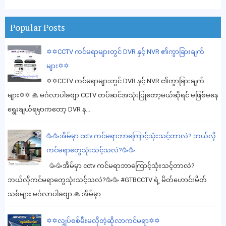
Popular Posts
✡️✡️CCTV ကင်မရာများတွင် DVR နှင့် NVR ၏ကွာခြားချက်
များ✡️✡️
✡️✡️CCTV ကင်မရာများတွင် DVR နှင့် NVR ၏ကွာခြားချက်
များ✡️✡️ 🙏 မင်္ဂလာပါခဗျာ CCTV တပ်ဆင်အသုံးပြုတော့မယ်ဆိုရင် မဖြစ်မနေ
ရွေးချယ်ရမှာကတော့ DVR န...
🥳🥳အိမ်မှာ cctv ကင်မရာဘာကြောင့်သုံးသင့်တာလဲ? ဘယ်လို
ကင်မရာတွေသုံးသင့်သလဲ?🥳🥳
🥳🥳အိမ်မှာ cctv ကင်မရာဘာကြောင့်သုံးသင့်တာလဲ?
ဘယ်လိုကင်မရာတွေသုံးသင့်သလဲ?🥳🥳 #GTBCCTV ရဲ့ မိတ်ဟောင်းမိတ်
သစ်များ မင်္ဂလာပါခဗျာ 🙏 အိမ်မှာ ...
✡️✡️လျှပ်စစ်မီးမလိုတဲ့ဆိုလာကင်မရာ✡️✡️