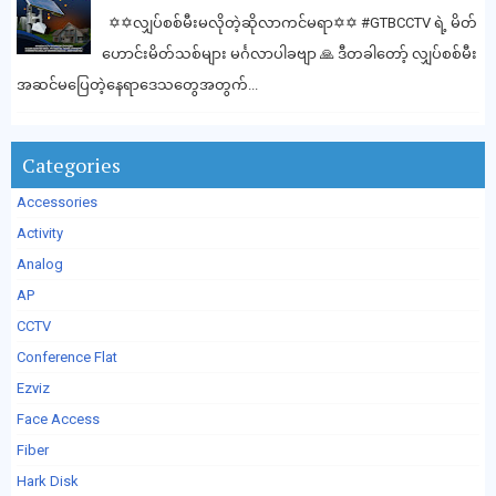
✡️✡️လျှပ်စစ်မီးမလိုတဲ့ဆိုလာကင်မရာ✡️✡️ #GTBCCTV ရဲ့ မိတ်
ဟောင်းမိတ်သစ်များ မင်္ဂလာပါခဗျာ 🙏 ဒီတခါတော့် လျှပ်စစ်မီး
အဆင်မပြေတဲ့နေရာဒေသတွေအတွက်...
Categories
Accessories
Activity
Analog
AP
CCTV
Conference Flat
Ezviz
Face Access
Fiber
Hark Disk